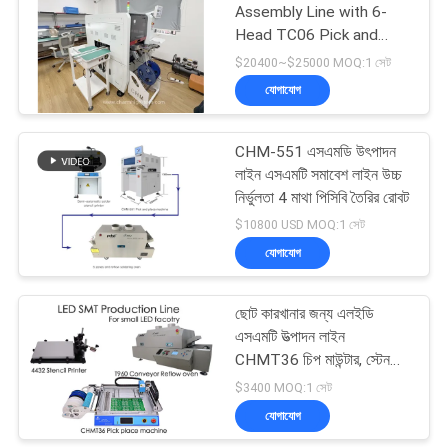
Assembly Line with 6-
Head TC06 Pick and
19
Place
$20400~$25000 MOQ:1 সেট
এসএমডি পিক এবং প্লেস
যোগাযোগ
মেশিন
CHM-551 এসএমডি উৎপাদন
লাইন এসএমটি সমাবেশ লাইন উচ্চ
নির্ভুলতা 4 মাথা পিসিবি তৈরির রোবট
$10800 USD MOQ:1 সেট
যোগাযোগ
8
ছোট কারখানার জন্য এলইডি
পিসিবি বিধানসভা লাইন
এসএমটি উত্পাদন লাইন
CHMT36 চিপ মাউন্টার, স্টেনসিল
প্রিন্টার, রিফ্লো ওভেন T960,
$3400 MOQ:1 সেট
যোগাযোগ