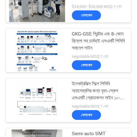
LINE
$24,000~$30,000 MOQ:1 সেট
যোগাযোগ
সাইটম্যাপ
21
GKG-GSE প্রিন্টার এবং 8-জোন
এসএমটি ফিডার
গোপনীয়তা
রিফ্লো সহ চার্মহাই এসএমটি পিসিবি
সমাবেশ লাইন
নীতি
negotiable MOQ:1 সেট
যোগাযোগ
ইলেকট্রনিক্স শিল্পে পিসিবি
21
অ্যাসেম্বলির জন্য বৃহৎ-স্কেল
এসএমটি প্রোডাকশন লাইন ১০-
ছোট এসএমটি মেশিন
হেড পিক অ্যান্ড প্লেস
negotiable MOQ:1 সেট
যোগাযোগ
Semi-auto SMT