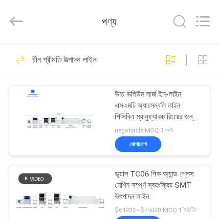
-
2026
CHARMHIGH
পণ্য
TECHNOLOGY
LIMITED.
All
Rights
Reserved.
বাড়ি
74
চীন শ্রীমতি উত্পাদন লাইন
এসএমটি পিক এবং প্লেস
পণ্য
মেশিন
উচ্চ ভলিউম লার্জ ইন-লাইন
এসএমটি অ্যাসেম্বলি লাইন
ভিডিও
পিসিবিএ ম্যানুফ্যাকচারিংয়ের জন্য
এসএমটি সলিউশন
negotiable MOQ:1 সেট
আমাদের
যোগাযোগ
37
সম্পর্কে
ডুয়াল TC06 পিক অ্যান্ড প্লেস
শ্রীমতি উত্পাদন লাইন
মেশিন সম্পূর্ণ স্বয়ংক্রিয় SMT
কারখানা
উৎপাদন লাইন
ভ্রমণ
$61200~$75000 MOQ:1 ইউনিট