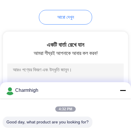
10
আরো দেখুন
এসএমটি আনুষাঙ্গিক
একটি বার্তা রেখে যান
আমরা শীঘ্রই আপনাকে আবার কল করব!
6
ওয়েভ সোল্ডারিং মেশিন
Charmhigh
4:32 PM
Good day, what product are you looking for?