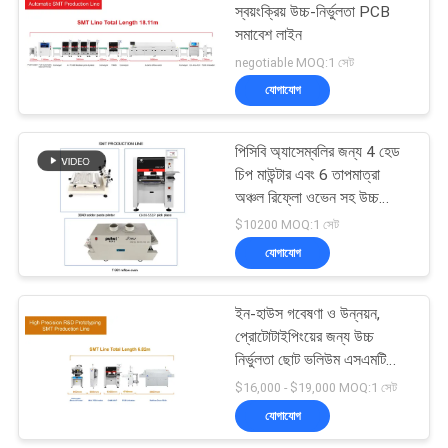
স্বয়ংক্রিয় উচ্চ-নির্ভুলতা PCB
সমাবেশ লাইন
19
negotiable MOQ:1 সেট
এসএমডি পিক এবং প্লেস
যোগাযোগ
মেশিন
পিসিবি অ্যাসেম্বলির জন্য 4 হেড
চিপ মাউন্টার এবং 6 তাপমাত্রা
অঞ্চল রিফ্লো ওভেন সহ উচ্চ
নির্ভুলতা SMT উত্পাদন লাইন
$10200 MOQ:1 সেট
যোগাযোগ
8
ইন-হাউস গবেষণা ও উন্নয়ন,
পিসিবি বিধানসভা লাইন
প্রোটোটাইপিংয়ের জন্য উচ্চ
নির্ভুলতা ছোট ভলিউম এসএমটি
উত্পাদন লাইন
$16,000 - $19,000 MOQ:1 সেট
যোগাযোগ