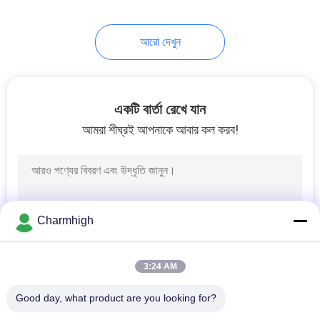
10
আরো দেখুন
এসএমটি আনুষাঙ্গিক
একটি বার্তা রেখে যান
আমরা শীঘ্রই আপনাকে আবার কল করব!
6
ওয়েভ সোল্ডারিং মেশিন
Charmhigh
3:24 AM
Good day, what product are you looking for?