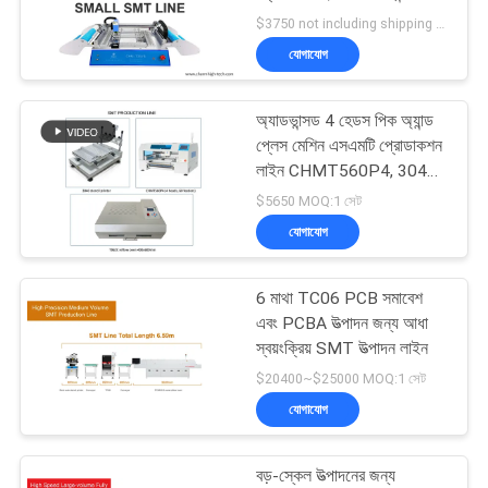
LINE
টেকনোলজি
$3750 not including shipping MOQ:1 সেট
যোগাযোগ
সাইটম্যাপ
21
অ্যাডভান্সড 4 হেডস পিক অ্যান্ড
এসএমটি ফিডার
গোপনীয়তা
প্লেস মেশিন এসএমটি প্রোডাকশন
লাইন CHMT560P4, 3040
নীতি
প্রিন্টার, T962C রিফ্লো ওভেন
$5650 MOQ:1 সেট
যোগাযোগ
6 মাথা TC06 PCB সমাবেশ
21
এবং PCBA উত্পাদন জন্য আধা
স্বয়ংক্রিয় SMT উত্পাদন লাইন
ছোট এসএমটি মেশিন
$20400~$25000 MOQ:1 সেট
যোগাযোগ
বড়-স্কেল উত্পাদনের জন্য