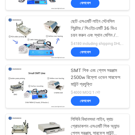
যোগাযোগ
মান
ছোট এসএমটি লাইন স্টেনসিল
নিয়ন্ত্রণ
23
প্রিন্টার / সিএইচএমটি 36 ভিএ
চয়ন করুন এবং স্থান মেশিন /
স্টেনসিল প্রিন্টার
রিফ্লো ওভেন 420
আমাদের
$4180 including shipping DHL MOQ:1 সেট
যোগাযোগ
সাথে
যোগাযোগ
SMT পিক এবং প্লেস সরঞ্জাম
করুন
2500w রিফ্লো ওভেন সারফেস
মাউন্ট প্রযুক্তি
34
$4000 MOQ:1 সেট
খবর
যোগাযোগ
এসএমটি রিফ্লো ওভেন
SHOPPING
পিসিবি বিধানসভা লাইন, ব্যাচ
ON
প্রোডাকশন এসএমটি পিক অ্যান্ড
প্লেস সরঞ্জাম, সারফেস মাউন্ট