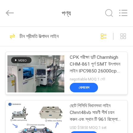
-
2026
CHARMHIGH
পণ্য
TECHNOLOGY
LIMITED.
All
Rights
Reserved.
বাড়ি
74
চীন শ্রীমতি উত্পাদন লাইন
এসএমটি পিক এবং প্লেস
পণ্য
মেশিন
CPK পরীক্ষা দুটি Charmhigh
CHM-861 পূর্ণ SMT উৎপাদন
ভিডিও
লাইন IPC9850 26000cph
পাস করেছে
negotiable MOQ:1 সেট
আমাদের
যোগাযোগ
37
সম্পর্কে
ছোট পিসিবি বিধানসভা লাইন
শ্রীমতি উত্পাদন লাইন
Chmt48vb সারণী শীর্ষ চয়ন
কারখানা
করুন এবং স্থান টি 961 রিফ্লো
ওভেন
ভ্রমণ
USD $5850 MOQ:1 set