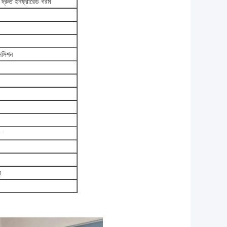
ং দ্রুত ইনফ্রারেড গরম
্সমিশন
ি