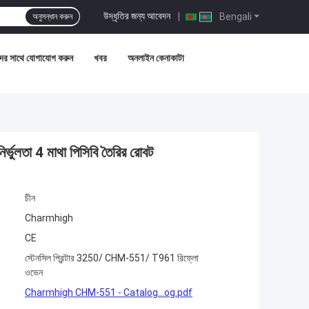
উদ্ধৃতির জন্য আবেদন
|
Bengali
অনুসন্ধান করুন
ের সাথে যোগাযোগ করুন
খবর
অনলাইন কেনাকাটা
ুলতা 4 মাথা পিসিবি তৈরির রোবট
চীন
Charmhigh
CE
স্টেনসিল প্রিন্টার 3250/ CHM-551/ T961 রিফ্লো
ওভেন
Charmhigh CHM-551 - Catalog...og.pdf