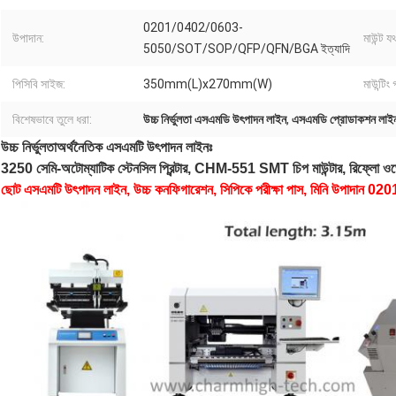
0201/0402/0603-
উপাদান:
মাউন্ট যথ
5050/SOT/SOP/QFP/QFN/BGA ইত্যাদি
পিসিবি সাইজ:
350mm(L)x270mm(W)
মাউন্টিং
বিশেষভাবে তুলে ধরা:
উচ্চ নির্ভুলতা এসএমডি উৎপাদন লাইন
,
এসএমডি প্রোডাকশন লাইন প
উচ্চ নির্ভুলতা
অর্থনৈতিক এসএমটি উৎপাদন লাইনঃ
3250 সেমি-অটোম্যাটিক স্টেনসিল প্রিন্টার, CHM-551 SMT চিপ মাউন্টার, রিফ্লো
ছোট এসএমটি উৎপাদন লাইন, উচ্চ কনফিগারেশন, সিপিকে পরীক্ষা পাস, মিনি উপাদান 020