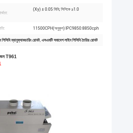
(Xy) ± 0.05 মিমি; সিপিকে ≥1.0
ার্থতা:
 গতি:
11500CPH(অনুকূল) IPC9850:8850cph
িসিবি ম্যানুফ্যাকচারিং রোবট
,
এসএমটি সমাবেশ লাইন পিসিবি তৈরির রোবট
 ওভেন T961
1