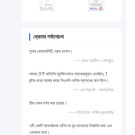
ক্রেতার পর্যালোচনা
সুপার কোয়ানালিটি, দ্রুত চালান।
—— ক্লড গ্যাটিস - পোল্যান্ড
সমস্ত 3 টি আইটেম সুরক্ষিতভাবে প্যাকেজযুক্ত এসেছিল, 1
ঘন্টার মধ্যে আমার কাছে পিএনপি মেশিন স্থাপনের অংশ ছিল।
—— বেন গ্রিমেট - অস্ট্রেলিয়া
ঠিক যেমন বর্ণনা করা হয়েছে।
—— টেরি টরেস- মার্কিন যুক্তরাষ্ট্র
এটি একটি আশ্চর্যজনক মেশিন যা খুব ভালভাবে ডিজাইন করা এবং
একসাথে রাখা।