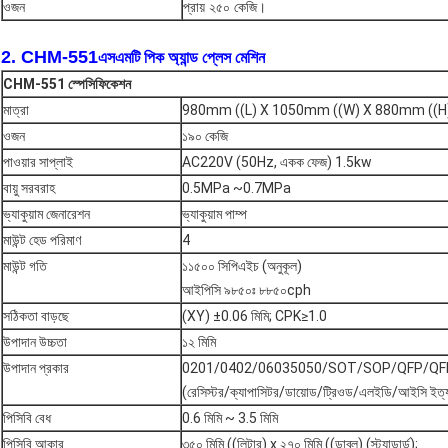
ওজন
প্রায় ২৫০ কেজি।
2. CHM-551
এসএমটি পিক অ্যান্ড প্লেস মেশিন
CHM-551 স্পেসিফিকেশন
মাত্রা
980mm ((L) X 1050mm ((W) X 880mm ((H
ওজন
১৯০ কেজি
পাওয়ার সাপ্লাই
AC220V (50Hz, একক ফেজ) 1.5kw
বায়ু সরবরাহ
0.5MPa ~0.7MPa
ভ্যাকুয়াম জেনারেশন
ভ্যাকুয়াম পাম্প
মাউন্ট হেড পরিমাণ
4
মাউন্ট গতি
১১৫০০ সিপিএইচ (অনুকূল)
আইপিসি ৯৮৫০ঃ ৮৮৫০cph
সঠিকতা বাড়ছে
(XY) ±0.06 মিমি; CPK≥1.0
উপাদান উচ্চতা
১২ মিমি
উপাদান প্রকার
0201/0402/06035050/SOT/SOP/QFP/QFN/
(রেসিস্টর/ক্যাপাসিটর/ডায়োড/ট্রিওড/এলইডি/আইসি ইত্য
পিসিবি বেধ
0.6 মিমি ~ 3.5 মিমি
পিসিবি আকার
৩৫০ মিমি ((লিটার) x ২৭০ মিমি ((ডাব্লু) (স্ট্যান্ডার্ড);