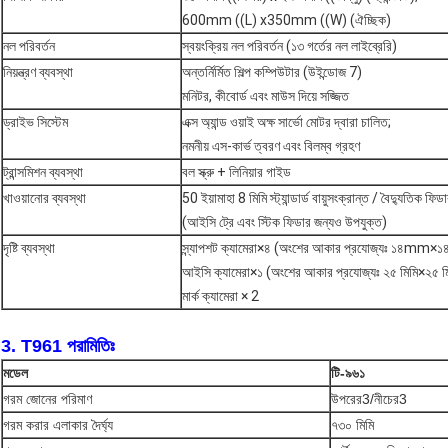
600mm ((L) x350mm ((W) (ঐচ্ছিক)
নল পরিবর্তন
স্বয়ংক্রিয় নল পরিবর্তন (১৩ গর্তের নল লাইব্রেরি)
নিয়ন্ত্রণ ব্যবস্থা
অন্তর্নির্মিত শিল্প কম্পিউটার (উইন্ডোজ 7)
মনিটর, কীবোর্ড এবং মাউস দিয়ে সজ্জিত
ড্রাইভ সিস্টেম
এক্স অ্যান্ড ওয়াই অক্ষ সার্ভো মোটর দ্বারা চালিত;
নমনীয় এস-কার্ভ ত্বরণ এবং বিলম্ব গ্রহণ
ট্রান্সমিশন ব্যবস্থা
বল স্ক্রু + লিনিয়ার গাইড
খাওয়ানোর ব্যবস্থা
50 ইয়ামাহা 8 মিমি স্ট্যান্ডার্ড বায়ুসংক্রান্ত / বৈদ্যুতিক ফিডা
(আইসি ট্রে এবং স্টিক ফিডার জন্যও উপযুক্ত)
দৃষ্টি ব্যবস্থা
স্ন্যাপশট ক্যামেরা×৪ (অংশের আকার প্রযোজ্যঃ ১৪mm
আইসি ক্যামেরা×১ (অংশের আকার প্রযোজ্যঃ ২৫ মিমি×২৫ মি
মার্ক ক্যামেরা × 2
3. T961 পরামিতিঃ
মডেল
টি-৯৬১
গরম জোনের পরিমাণ
উপরের3/নীচের3
গরম করার এলাকার দৈর্ঘ্য
৭৩০ মিমি