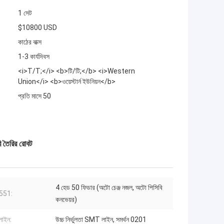
1 সেট
$10800 USD
কাঠের বাক্স
1-3 কার্যদিবস
<i>T/T;</i> <b>টি/টি;</b> <i>Western
Union</i> <b>ওয়েস্টার্ন ইউনিয়ন</b>
প্রতি মাসে 50
 তৈরির রোবট
4 হেড 50 ফিডার (অটো চেঞ্জ নজল, অটো পিসিবি
551:
কনভেয়র)
াইন:
উচ্চ নির্ভুলতা SMT লাইন, সমর্থন 0201