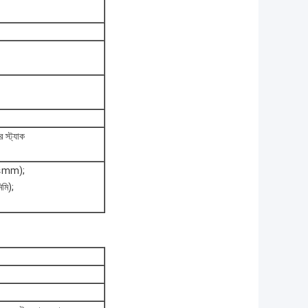
র স্ট্যাক
×১৪mm);
মি);