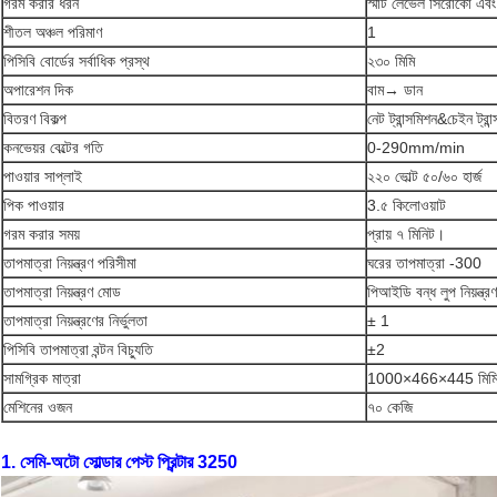
গরম করার ধরন
স্মার্ট লেভেল সিরোকো এব
শীতল অঞ্চল পরিমাণ
1
পিসিবি বোর্ডের সর্বাধিক প্রস্থ
২৩০ মিমি
অপারেশন দিক
বাম→ ডান
বিতরণ বিকল্প
নেট ট্রান্সমিশন&চেইন ট্রান
কনভেয়র বেল্টের গতি
0-290mm/min
পাওয়ার সাপ্লাই
২২০ ভোল্ট ৫০/৬০ হার্জ
পিক পাওয়ার
3.৫ কিলোওয়াট
গরম করার সময়
প্রায় ৭ মিনিট।
তাপমাত্রা নিয়ন্ত্রণ পরিসীমা
ঘরের তাপমাত্রা -300
তাপমাত্রা নিয়ন্ত্রণ মোড
পিআইডি বন্ধ লুপ নিয়ন্ত্রণ
তাপমাত্রা নিয়ন্ত্রণের নির্ভুলতা
± 1
পিসিবি তাপমাত্রা বন্টন বিচ্যুতি
±2
সামগ্রিক মাত্রা
1000×466×445 মিম
মেশিনের ওজন
৭০ কেজি
1. সেমি-অটো সোল্ডার পেস্ট প্রিন্টার 3250