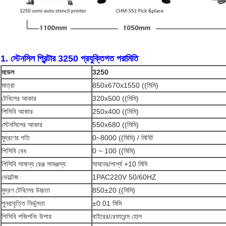
1. স্টেনসিল প্রিন্টার 3250 প্রযুক্তিগত পরামিতি
মডেল
3250
মাত্রা
850x670x1550 ((মিমি)
টেবিলের আকার
320x500 ((মিমি)
পিসিবি আকার
250x400 ((মিমি)
স্টেনসিলের আকার
550x680 ((মিমি)
মুদ্রণের গতি
0~8000 ((মিমি) / মিনিট
পিসিবি বেধ
0 ~ 100 ((মিমি)
পিসিবি সামান্য রেঞ্জ সামঞ্জস্য
সামনের/পার্শ্ব +10 মিমি
ভোল্টেজ
1PAC220V 50/60HZ
মুদ্রণ টেবিলের উচ্চতা
850±20 ((মিমি)
পুনরাবৃত্তি নির্ভুলতা
±0.01 মিমি
পিসিবি পজিশনিং উপায়
বাইরের/রেফারেন্স হোল