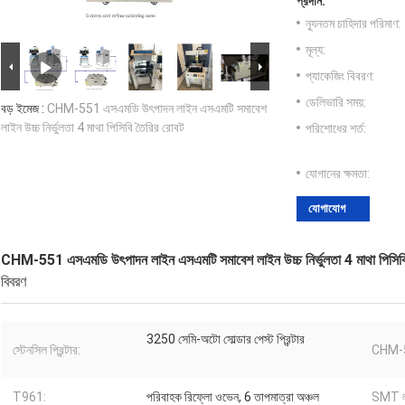
প্রদান:
ন্যূনতম চাহিদার পরিমাণ:
মূল্য:
প্যাকেজিং বিবরণ:
ডেলিভারি সময়:
বড় ইমেজ :
CHM-551 এসএমডি উৎপাদন লাইন এসএমটি সমাবেশ
লাইন উচ্চ নির্ভুলতা 4 মাথা পিসিবি তৈরির রোবট
পরিশোধের শর্ত:
যোগানের ক্ষমতা:
যোগাযোগ
CHM-551 এসএমডি উৎপাদন লাইন এসএমটি সমাবেশ লাইন উচ্চ নির্ভুলতা 4 মাথা পিসিবি
বিবরণ
3250 সেমি-অটো সোল্ডার পেস্ট প্রিন্টার
স্টেনসিল প্রিন্টার:
CHM-
T961:
পরিবাহক রিফ্লো ওভেন, 6 তাপমাত্রা অঞ্চল
SMT ল