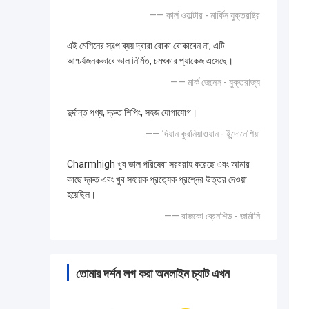
—— কার্ল ওয়াল্টার - মার্কিন যুক্তরাষ্ট্র
এই মেশিনের স্বল্প ব্যয় দ্বারা বোকা বোকাবেন না, এটি
আশ্চর্যজনকভাবে ভাল নির্মিত, চমৎকার প্যাকেজ এসেছে।
—— মার্ক জেনেস - যুক্তরাজ্য
দুর্দান্ত পণ্য, দ্রুত শিপিং, সহজ যোগাযোগ।
—— দিয়ান কুরনিয়াওয়ান - ইন্দোনেশিয়া
Charmhigh খুব ভাল পরিষেবা সরবরাহ করেছে এবং আমার
কাছে দ্রুত এবং খুব সহায়ক প্রত্যেক প্রশ্নের উত্তর দেওয়া
হয়েছিল।
—— রাজকো ব্রেনশিড - জার্মানি
তোমার দর্শন লগ করা অনলাইন চ্যাট এখন