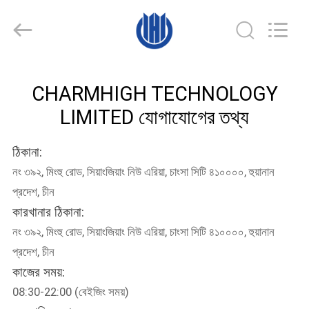
-
2026
CHARMHIGH
TECHNOLOGY
LIMITED.
All
Rights
Reserved.
বাড়ি
CHARMHIGH TECHNOLOGY
LIMITED যোগাযোগের তথ্য
পণ্য
ঠিকানা:
ভিডিও
নং ৩৯২, মিংহু রোড, সিয়াংজিয়াং নিউ এরিয়া, চাংসা সিটি ৪১০০০০, হুয়ানান
প্রদেশ, চীন
আমাদের
কারখানার ঠিকানা:
সম্পর্কে
নং ৩৯২, মিংহু রোড, সিয়াংজিয়াং নিউ এরিয়া, চাংসা সিটি ৪১০০০০, হুয়ানান
প্রদেশ, চীন
কাজের সময়:
কারখানা
08:30-22:00 (বেইজিং সময়)
ভ্রমণ