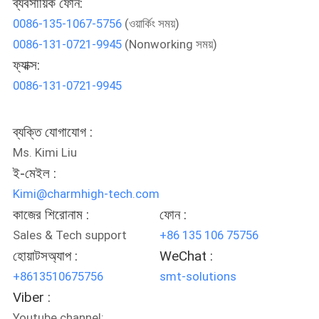
ব্যবসায়িক ফোন:
0086-135-1067-5756
(ওয়ার্কিং সময়)
মান
0086-131-0721-9945
(Nonworking সময়)
নিয়ন্ত্রণ
ফ্যাক্স:
0086-131-0721-9945
আমাদের
সাথে
ব্যক্তি যোগাযোগ :
Ms. Kimi Liu
যোগাযোগ
ই-মেইল :
করুন
Kimi@charmhigh-tech.com
কাজের শিরোনাম :
ফোন :
খবর
Sales & Tech support
+86 135 106 75756
হোয়াটসঅ্যাপ :
WeChat :
SHOPPING
+8613510675756
smt-solutions
ON
Viber :
Youtube channel: