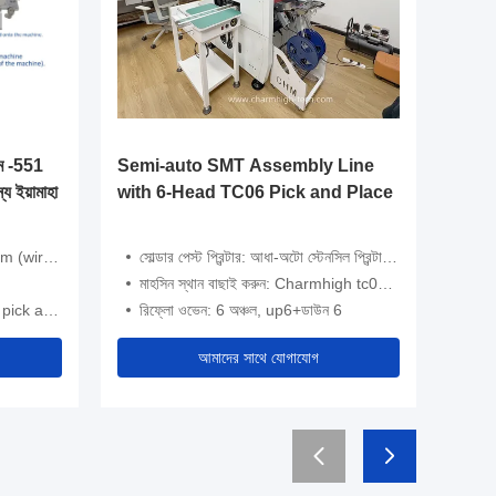
Video
এম -551
Semi-auto SMT Assembly Line
পিএলসি কন
য ইয়ামাহা
with 6-Head TC06 Pick and Place
ইন্টারফেস সা
এসএমটি উত
ireless)
সোল্ডার পেস্ট প্রিন্টার: আধা-অটো স্টেনসিল প্রিন্টার 3250
নাম: প
মাহসিন স্থান বাছাই করুন: Charmhigh tc06 (6 মাথা)
আবেদন: 
e machine
রিফ্লো ওভেন: 6 অঞ্চল, up6+ডাউন 6
পিসিবি ম্যাগাজ
আমাদের সাথে যোগাযোগ