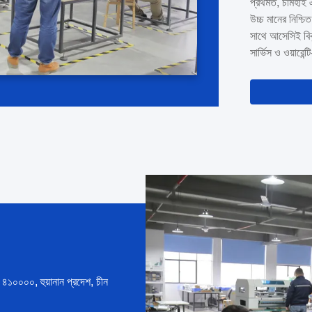
প্রথমত, চার্মহ
আমাদের ইঞ্জিনিয়া
উচ্চ মানের নিশ্চ
সাথে আসেসিই বিব
সার্ভিস ও ওয়ারেন্
সহ আসে, যা আজীব
নির্ভরযোগ্য কারখ
টি ৪১০০০০, হুয়ানান প্রদেশ, চীন