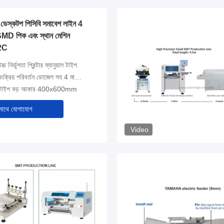
1 ডেস্কটপ পিসিবি সমাবেশ লাইন 4
D পিক এবং স্থান মেশিন
62C
চ্চ নির্ভুলতা প্রিন্টার ম্যানুয়াল টাইপ
় পরিবর্তন ডোজেল সহ 4 মাথা 50 ফিডার
র টাইপ বড় আকার 400x600mm
সাথে যোগাযোগ
Video