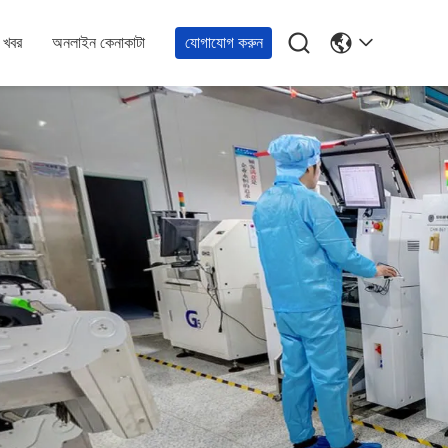

খবর
অনলাইন কেনাকাটা
যোগাযোগ করুন