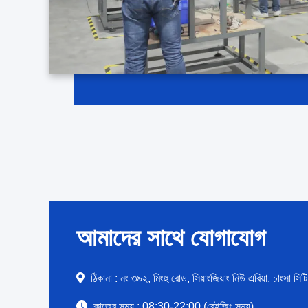
আমাদের সাথে যোগাযোগ
ঠিকানা :
নং ৩৯২, মিংহু রোড, সিয়াংজিয়াং নিউ এরিয়া, চাংসা সি
কাজের সময় :
08:30-22:00 (বেইজিং সময়)