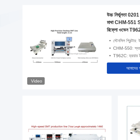
উচ্চ নির্ভুলতা 020
মাথা CHM-551 SM
রিফ্লো ওভেন T9
স্টেনসিল প্রিন্টার: উ
CHM-550: স্বয়ংক্রিয
IY
T962C: ড্রয়া
আমাদের 
Video