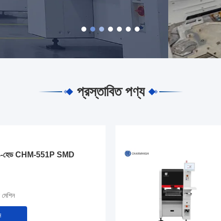
প্রস্তাবিত পণ্য
মো 4-হেড CHM-551P SMD
 মেশিন
ন