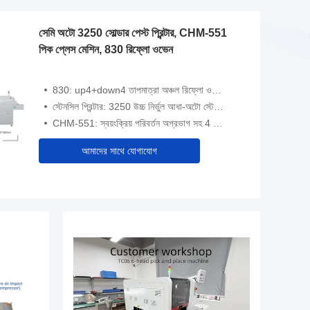
সেমি অটো 3250 সোল্ডার পেস্ট প্রিন্টার, CHM-551
পিক প্লেস মেশিন, 830 রিফ্লো ওভেন
830: up4+down4 তাপমাত্রা অঞ্চল রিফ্লো ওভেন, 1400x300mm গরম করার এলাকা
স্টেনসিল প্রিন্টার: 3250 উচ্চ নির্ভুল আধা-অটো স্টেনসিল প্রিন্টার
CHM-551: স্বয়ংক্রিয় পরিবর্তন অগ্রভাগ সহ 4 মাথা 50 ফিডার অটো পরিবাহক
আমাদের সাথে যোগাযোগ