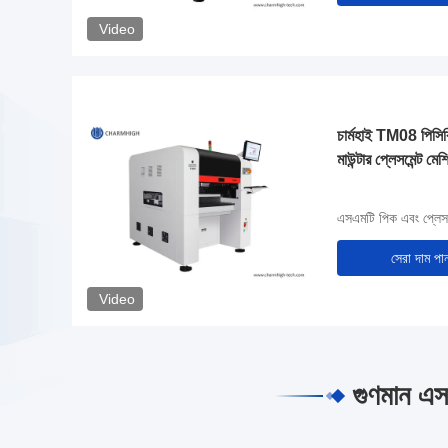
Video
চার্মহাই TM08 পিসিব
মাউন্টার প্লেসমেন্ট 
এসএমটি পিক এবং প্লেস
সেরা দাম পা
Video
গুণমান এস