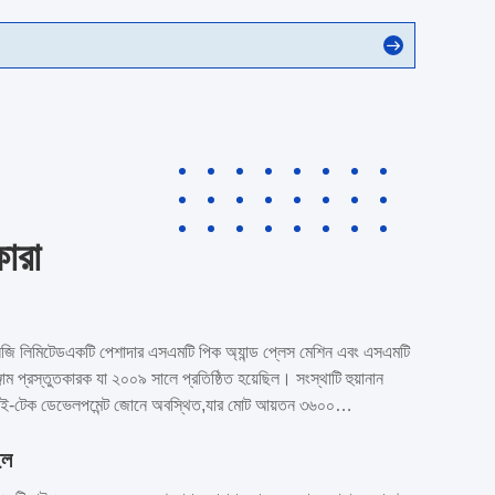
ারা
লজি লিমিটেডএকটি পেশাদার এসএমটি পিক অ্যান্ড প্লেস মেশিন এবং এসএমটি
জাম প্রস্তুতকারক যা ২০০৯ সালে প্রতিষ্ঠিত হয়েছিল। সংস্থাটি হুয়ানান
 হাই-টেক ডেভেলপমেন্ট জোনে অবস্থিত,যার মোট আয়তন ৩৬০০
 ও উন্নয়ন, উৎপাদন এবং বিপণন উভয় ক্ষেত্রেই সক্ষম একটি পেশাদার আধুনিক
ইল
্তি উদ্যোগ হিসাবে, চারমহাই দশ বছরেরও বেশি সময় ধরে এসএমটি প্রযুক্তির
চ্ছে।আমরা ২০০৯ সাল থেকে সিএনসি রাউটার থেকে ব্যবসা শুরু করি,