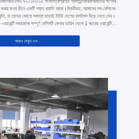
াই একটিআইএসও ৯০০১ঃ২০১৫ শংসাপত্রপ্রাপ্ত প্রস্তুতকারকআমাদের পণ্যের
রদের ...
িত করার জন্য চীনে একটি শক্ত খ্যাতি আছে।দ্বিতীয়ত, আমাদের সব মেশিনের
ৃতি, যা তাদের কোনো সমস্যা ছাড়াই ইইউ দেশের কাস্টমস দিয়ে যেতে দেয়।
টি- ওয়ারেন্টি সময়কালঃ সম্পূর্ণ মেশিনটি কেনার তারিখ থেকে 1 বছরের ওয়ারেন্টি
ন সার্ভিস সাপোর্ট সহ আসে।- খুচরা যন্ত্রাংশ: আমরা সবসময় আমাদের
ানার সরবরাহ থেকে সরাসরি আসল খুচরা যন্ত্রাংশ সরবরাহ করি।- প্রযুক্তি...
আরও দেখুন >>