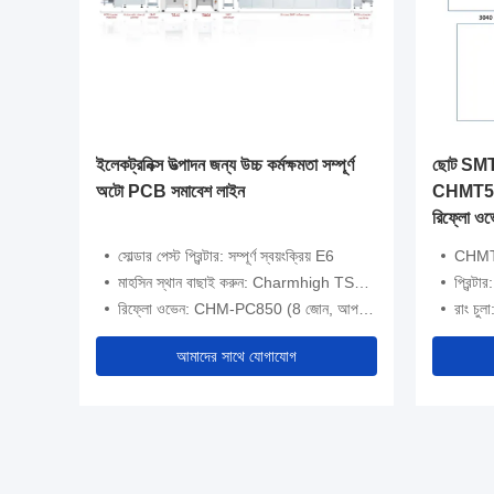
ন লাইন
ইলেকট্রনিক্স উত্পাদন জন্য উচ্চ কর্মক্ষমতা সম্পূর্ণ
ছোট SMT 
েবিল শীর্ষ
অটো PCB সমাবেশ লাইন
CHMT560
রিফ্লো ওভে
3040
োট 58 পিসি
সোল্ডার পেস্ট প্রিন্টার: সম্পূর্ণ স্বয়ংক্রিয় E6
CHMT5
মাহসিন স্থান বাছাই করুন: Charmhigh TS10, TM08
প্রিন্টা
রিফ্লো ওভেন: CHM-PC850 (8 জোন, আপ8+ডাউন8)
রাং চু
আমাদের সাথে যোগাযোগ