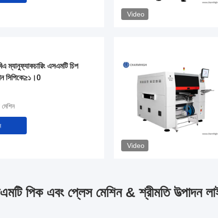
Video
িএ ম্যানুফ্যাকচারিং এসএমটি চিপ
মেশিন সিপিকে≥১।0
 মেশিন
ন
Video
এমটি পিক এবং প্লেস মেশিন & শ্রীমতি উত্পাদন লা