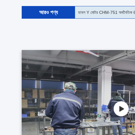
আরও পণ্য
সিএইচএম -861 এসএমডি চিপ মাউটার পিএ