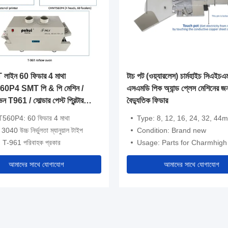
লাইন 60 ফিডার 4 মাথা
টাচ পট (ওয়্যারলেস) চার্মহাইচ সিএইচ
P4 SMT পি & পি মেশিন /
এসএমডি পিক অ্যান্ড প্লেস মেশিনের জন্
ন T961 / সোল্ডার পেস্ট প্রিন্টার
বৈদ্যুতিক ফিডার
60P4: 60 ফিডার 4 মাথা
Type: 8, 12, 16, 24, 32, 44mm (w
র: 3040 উচ্চ নির্ভুলতা ম্যানুয়াল টাইপ
Condition: Brand new
লা: T-961 পরিবাহক প্রকার
Usage: Parts for Charmhigh pick and plac
আমাদের সাথে যোগাযোগ
আমাদের সাথে যোগাযোগ