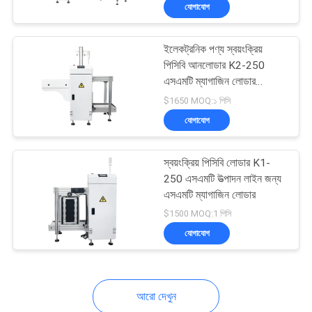
যোগাযোগ
মান
ইলেকট্রনিক পণ্য স্বয়ংক্রিয়
নিয়ন্ত্রণ
23
পিসিবি আনলোডার K2-250
এসএমটি ম্যাগাজিন লোডার
স্টেনসিল প্রিন্টার
এসএমটি সমাবেশ লাইন জন্য
আমাদের
$1650 MOQ:১ পিসি
যোগাযোগ
সাথে
যোগাযোগ
স্বয়ংক্রিয় পিসিবি লোডার K1-
করুন
250 এসএমটি উত্পাদন লাইন জন্য
এসএমটি ম্যাগাজিন লোডার
34
$1500 MOQ:1 পিসি
খবর
যোগাযোগ
এসএমটি রিফ্লো ওভেন
SHOPPING
ON
আরো দেখুন