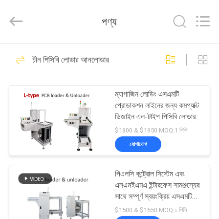
-
2026
CHARMHIGH
পণ্য
TECHNOLOGY
LIMITED.
All
Rights
Reserved.
বাড়ি
74
চীন পিসিবি লোডার আনলোডার
এসএমটি পিক এবং প্লেস
পণ্য
মেশিন
ম্যাগাজিন লোডিং এসএমটি
প্রোডাকশন লাইনের জন্য কমপ্যাক্ট
ভিডিও
ডিজাইন এল-টাইপ পিসিবি লোডার
আনলোডার
$1800 & $1950 MOQ:1 পিসি
আমাদের
যোগাযোগ
37
সম্পর্কে
পিএলসি কন্ট্রোল সিস্টেম এবং
শ্রীমতি উত্পাদন লাইন
এসএমইএমএ ইন্টারফেস সামঞ্জস্যের
কারখানা
সাথে সম্পূর্ণ স্বয়ংক্রিয় এসএমটি
উত্পাদন পিসিবি লোডার আনলোডার
ভ্রমণ
$1500 & $1650 MOQ:১ পিসি