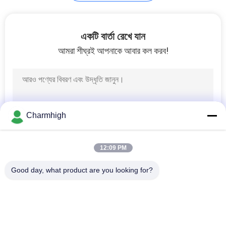
LINE
সাইটম্যাপ
21
একটি বার্তা রেখে যান
আমরা শীঘ্রই আপনাকে আবার কল করব!
এসএমটি ফিডার
গোপনীয়তা
নীতি
Charmhigh
21
12:09 PM
ছোট এসএমটি মেশিন
Good day, what product are you looking for?
সব
এসএমটি পিক এবং প্লেস 
শ্রীমতি উত্পাদন লাইন