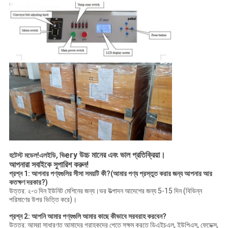
ery উচ্চ মানের এবং ভাল প্রতিক্রিয়া।
হটেস্ট মডেল!এলইডি, ভি
আপনারা সবাইকে সুপারিশ করুন!
প্রশ্ন 1: আপনার পণ্যগুলির সীসা সময়টি কী?(আমার পণ্য প্রস্তুত করার জন্য আপনার আর
কতক্ষণ দরকার?)
উত্তর: ২-৩ দিন ইউনিট মেশিনের জন্য।ভর উত্পাদন আদেশের জন্য 5-15 দিন (বিভিন্ন
পরিমাণের উপর ভিত্তি করে)।
প্রশ্ন 2: আপনি আমার পণ্যগুলি আমার কাছে কীভাবে সরবরাহ করবেন?
উত্তর: আমরা সাধারণত আমাদের গ্রাহকদের পেতে সক্ষম করতে ডিএইচএল, ইউপিএস, ফেডেক্স,