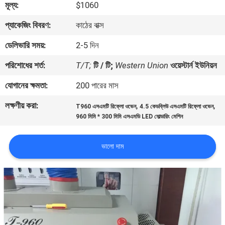
মূল্য:
$1060
মান
প্যাকেজিং বিবরণ:
কাঠের বাক্স
নিয়ন্ত্রণ
ডেলিভারি সময়:
2-5 দিন
পরিশোধের শর্ত:
T/T;
টি / টি;
Western Union
ওয়েস্টার্ন ইউনিয়ন
আমাদের
যোগানের ক্ষমতা:
200 পারের মাস
সাথে
লক্ষণীয় করা:
,
,
T960 এসএমটি রিফ্লো ওভেন
4.5 কেডব্লিউ এসএমটি রিফ্লো ওভেন
যোগাযোগ
960 মিমি * 300 মিমি এসএমডি LED সোল্ডারিং মেশিন
করুন
ভালো দাম
খবর
SHOPPING
ON