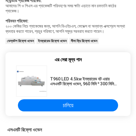
স্ট্যান্ডার্ড প্যাকেজ পরিষেবা:
আমাদের পি ও পিএস এর প্যাকেজটি পরিবহণের সময় ক্ষতি এড়াতে মান রফতানি কাঠের
প্যাকেজ।
পরিবহন পরিষেবা:
২০০ কেজির নিচে প্যাকেজের জন্য, আপনি ডিএইচএল, ফেডেক্স বা অন্যান্য এক্সপ্রেস সংস্থা
ব্যবহার করতে পারেন, প্রচুর পরিমাণে, আপনি সমুদ্র সরবরাহ করতে পারেন।
ডেস্কটপ রিফ্লো ওভেন
ইনফ্রারেড রিফ্লো ওভেন
সীসা ফ্রি রিফ্লো ওভেন
এর সেরা মূল্য পান
T960 LED 4.5kw ইনফ্রারেড হট এয়ার
এসএমটি রিফ্লো ওভেন, 960 মিমি * 300 মিমি
এলজি বিজিএ এসএমডি সোল্ডারিং
চালিয়ে
এসএমটি রিফ্লো ওভেন