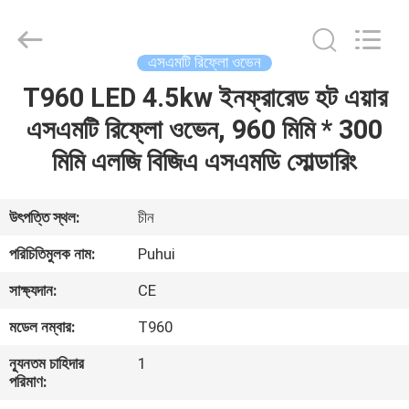
-
2026
CHARMHIGH
TECHNOLOGY
LIMITED.
এসএমটি রিফ্লো ওভেন
All
Rights
Reserved.
T960 LED 4.5kw ইনফ্রারেড হট এয়ার
বাড়ি
এসএমটি রিফ্লো ওভেন, 960 মিমি * 300
পণ্য
মিমি এলজি বিজিএ এসএমডি সোল্ডারিং
ভিডিও
উৎপত্তি স্থল:
চীন
পরিচিতিমুলক নাম:
Puhui
আমাদের
সাক্ষ্যদান:
CE
সম্পর্কে
মডেল নম্বার:
T960
কারখানা
ন্যূনতম চাহিদার
1
পরিমাণ:
ভ্রমণ