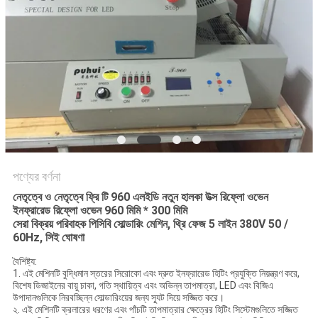
LINE
সাইটম্যাপ
গোপনীয়তা
নীতি
পণ্যের বর্ণনা
নেতৃত্বে ও নেতৃত্বে ফ্রি টি 960 এলইডি নতুন হালকা উত্স রিফ্লো ওভেন
ইনফ্রারেড রিফ্লো ওভেন 960 মিমি * 300 মিমি
সেরা বিক্রয় পরিবাহক পিসিবি সোল্ডারিং মেশিন, থ্রি ফেজ 5 লাইন 380V 50 /
60Hz, সিই ঘোষণা
বৈশিষ্ট্য:
1. এই মেশিনটি বুদ্ধিমান স্তরের সিরোকো এবং দ্রুত ইনফ্রারেড হিটিং প্রযুক্তি নিয়ন্ত্রণ করে,
বিশেষ ডিজাইনের বায়ু চাকা, গতি স্থায়িত্ব এবং অভিন্ন তাপমাত্রা, LED এবং বিজিএ
উপাদানগুলিকে নিরবচ্ছিন্ন সোল্ডারিংয়ের জন্য স্যুট দিয়ে সজ্জিত করে।
২. এই মেশিনটি ক্রলারের ধরণের এবং পাঁচটি তাপমাত্রার ক্ষেত্রের হিটিং সিস্টেমগুলিতে সজ্জিত