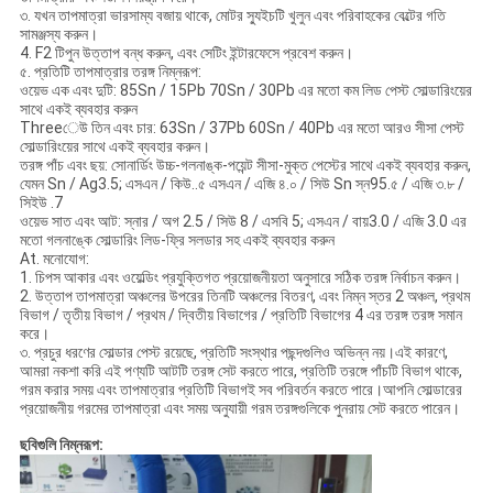
৩. যখন তাপমাত্রা ভারসাম্য বজায় থাকে, মোটর স্যুইচটি খুলুন এবং পরিবাহকের বেল্টের গতি
সামঞ্জস্য করুন।
4. F2 টিপুন উত্তাপ বন্ধ করুন, এবং সেটিং ইন্টারফেসে প্রবেশ করুন।
৫. প্রতিটি তাপমাত্রার তরঙ্গ নিম্নরূপ:
ওয়েভ এক এবং দুটি: 85Sn / 15Pb 70Sn / 30Pb এর মতো কম লিড পেস্ট সোল্ডারিংয়ের
সাথে একই ব্যবহার করুন
Threeেউ তিন এবং চার: 63Sn / 37Pb 60Sn / 40Pb এর মতো আরও সীসা পেস্ট
সোল্ডারিংয়ের সাথে একই ব্যবহার করুন।
তরঙ্গ পাঁচ এবং ছয়: সোনার্ডিং উচ্চ-গলনাঙ্ক-পয়েন্ট সীসা-মুক্ত পেস্টের সাথে একই ব্যবহার করুন,
যেমন Sn / Ag3.5; এসএন / কিউ..৫ এসএন / এজি ৪.০ / সিউ Sn স্ন95.৫ / এজি ৩.৮ /
সিইউ .7
ওয়েভ সাত এবং আট: স্নার / অগ 2.5 / সিউ 8 / এসবি 5; এসএন / বায়3.0 / এজি 3.0 এর
মতো গলনাঙ্কে সোল্ডারিং লিড-ফ্রি সলডার সহ একই ব্যবহার করুন
At. মনোযোগ:
1. চিপস আকার এবং ওয়েল্ডিং প্রযুক্তিগত প্রয়োজনীয়তা অনুসারে সঠিক তরঙ্গ নির্বাচন করুন।
2. উত্তাপ তাপমাত্রা অঞ্চলের উপরের তিনটি অঞ্চলের বিতরণ, এবং নিম্ন স্তর 2 অঞ্চল, প্রথম
বিভাগ / তৃতীয় বিভাগ / প্রথম / দ্বিতীয় বিভাগের / প্রতিটি বিভাগের 4 এর তরঙ্গ তরঙ্গ সমান
করে।
৩. প্রচুর ধরণের সোল্ডার পেস্ট রয়েছে, প্রতিটি সংস্থার পছন্দগুলিও অভিন্ন নয়।এই কারণে,
আমরা নকশা করি এই পণ্যটি আটটি তরঙ্গ সেট করতে পারে, প্রতিটি তরঙ্গে পাঁচটি বিভাগ থাকে,
গরম করার সময় এবং তাপমাত্রার প্রতিটি বিভাগই সব পরিবর্তন করতে পারে।আপনি সোল্ডারের
প্রয়োজনীয় গরমের তাপমাত্রা এবং সময় অনুযায়ী গরম তরঙ্গগুলিকে পুনরায় সেট করতে পারেন।
ছবিগুলি নিম্নরূপ: