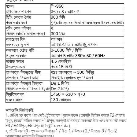
মডেল
টি -960
হিটিং জোন পরিমাণ
উপরের 3 / ডাউন 2
হিটিং জোনের দৈর্ঘ্য
960 মিমি
গরম করার ধরণ
বুদ্ধিমান স্তরের সিরোকো এবং দ্রুত ইনফ্রারেড হিটিং
কুলিং জোন পরিমাণ
ঘ
পিসিবি বোর্ডের সর্বোচ্চ প্রস্থ
300 মিমি
অপারেশন দিক
বাম ডান
সরবরাহের সুযোগ
নেট ট্রান্সমিশন + চেইন ট্রান্সমিশন
কনভেয়ার বেল্টের গতি
0-1600 মিমি / মিনিট
বিদ্যুৎ সরবরাহ
তিন ধাপ 5 লাইন 380V 50 / 60Hz
সর্বোচ্চ ক্ষমতা
4.5 কেডব্লিউ
উত্তপ্ত সময়
প্রায় 15 মিনিট
তাপমাত্রা নিয়ন্ত্রণের সীমা
ঘরের তাপমাত্রা ~ 300 ডিগ্রি
তাপমাত্রা নিয়ন্ত্রণ মোড
পিআইডি ক্লোজড লুপ নিয়ন্ত্রণ
তাপমাত্রা নিয়ন্ত্রণ নির্ভুলতা
De 1 ডিগ্রি
পিসিবি তাপমাত্রা বিতরণ বিচ্যুতি
De 2 ডিগ্রি
স্থিতিস্থাপক
1450 × 630 × 470
যন্ত্রের ওজন
130 কেজিএস
অপারেটিং নির্দেশাবলী
1. মেশিন শুরু করার পরে সেটিং ইন্টারফেসে প্রবেশ করুন।তরঙ্গটি নির্বাচন করতে F2 বোতাম
টিপুন, বিন্দুটি নির্বাচন করতে F1 টিপুন, সংশ্লিষ্ট তাপমাত্রা অঞ্চলটি নীচে এবং নীচে সেট করতে
F3 / F4 টিপুন, F5 চাপুন হিটিং ইন্টারফেসে যান।
২. পাঁচটি লাল সুইচ পৃথকভাবে উপরের 1 / নীচে 1 / উপরের 2 / উপরের 3 / নীচে 2
তাপমাত্রার অঞ্চলগুলি নিয়ন্ত্রণ করে।