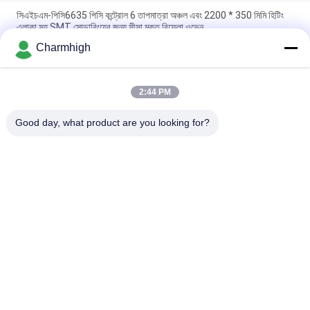
সিএইচএম-পিসি6635 পিসি কন্ট্রোল 6 তাপমাত্রা অঞ্চল এবং 2200 * 350 মিমি হিটিং
এলাকা সহ SMT সোল্ডারিংয়ের জন্য সীসা মুক্ত রিফ্লো ওভেন
Charmhigh
CHM-F830 উল্লম্ব SMT রিফ্লো ওভেন 8 টেম্প জোন 1400 * 300 মিমি গরম বায়ু
সোল্ডারিং মেশিন
2:44 PM
CHM-6635 রিফ্লো ওভেন 6 টেম্প. জোন (উপরে6+নীচে6) 2200*350 মিমি
এসএমটি রিফ্লো সোল্ডারিং মেশিন
Good day, what product are you looking for?
সব
এসএমটি পিক এবং প্লেস 
শ্রীমতি উত্পাদন লাইন
মেশিন
স্টেনসিল প্রিন্টার
এসএমটি রিফ্লো ওভেন
এসএমটি ফিডার
ছোট এসএমটি মেশিন