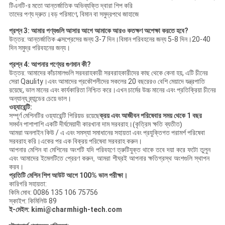
টিএনটি-র মতো আন্তর্জাতিক অভিব্যক্তি দ্বারা শিপ করি
তাদের পণ্য দ্রুত।বড় পরিমাণে, বিমান বা সমুদ্রপথে জাহাজে
প্রশ্ন 3: আমার পণ্যগুলি আসার আগে আমাকে আরও কতক্ষণ অপেক্ষা করতে হবে?
উত্তর: আন্তর্জাতিক এক্সপ্রেসের জন্য 3-7 দিন।বিমান পরিবহনের জন্য 5-8 দিন।20-40
দিন সমুদ্র পরিবহনের জন্য।
প্রশ্ন 4: আপনার পণ্যের গুণমান কী?
উত্তর: আমাদের কাঁচামালগুলি সরবরাহকারী সরবরাহকারীদের কাছ থেকে কেনা হয়, এটি চীনের
সেরা Qaulity।এবং আমাদের প্রকৌশলীদের সকলের 20 বছরেরও বেশি মেয়াদে যন্ত্রপাতি
রয়েছে, ভাল মানের এবং কার্যকারিতা নিশ্চিত করে।এখন চার্মের উচ্চ মানের এবং প্রতিক্রিয়া চীনের
অন্যান্য ব্র্যান্ডের চেয়ে ভাল।
ওয়্যারেন্টি:
সম্পূর্ণ মেশিনটির ওয়্যারেন্টি পিরিয়ড রয়েছে
ক্রয় এবং আজীবন পরিষেবার সময় থেকে 1 বছর
সমর্থন পাশাপাশি একটি দীর্ঘমেয়াদী কারখানা দাম সরবরাহ।
(কৃত্রিম ক্ষতি ব্যতীত)
আমরা অনলাইন কিউ / এ এবং সমস্যা সমাধানের সহায়তা এবং প্রযুক্তিগত পরামর্শ পরিষেবা
সরবরাহ করি।একের পর এক বিক্রয় পরিষেবা সরবরাহ করুন।
আপনার মেশিন বা মেশিনের অংশটি যদি পরিবহণে ত্রুটিযুক্ত থাকে তবে দয়া করে ফটো তুলুন
এবং আমাদের ইমেলটিতে প্রেরণ করুন, আমরা শীঘ্রই আপনার ক্ষতিগ্রস্থ অংশগুলি স্থাপন
করব।
প্রতিটি মেশিন শিপ আউট আগে 100% ভাল পরীক্ষা।
কারিগরি সহায়তা:
কিমি মোব: 0086 135 106 75756
স্কাইপ: কিমিলিউ 89
ই-মেইল: kimi@charmhigh-tech.com