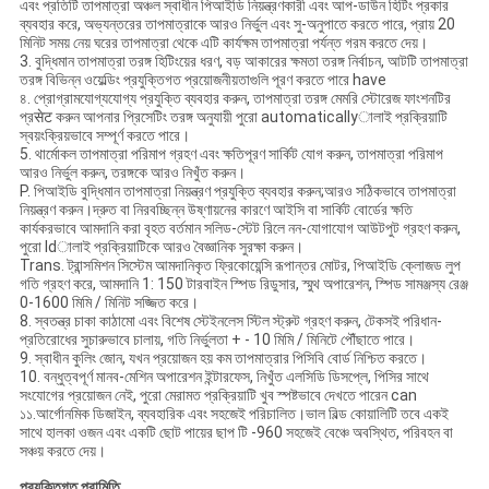
এবং প্রতিটি তাপমাত্রা অঞ্চল স্বাধীন পিআইডি নিয়ন্ত্রণকারী এবং আপ-ডাউন হিটিং প্রকার
ব্যবহার করে, অভ্যন্তরের তাপমাত্রাকে আরও নির্ভুল এবং সু-অনুপাতে করতে পারে, প্রায় 20
মিনিট সময় নেয় ঘরের তাপমাত্রা থেকে এটি কার্যক্ষম তাপমাত্রা পর্যন্ত গরম করতে দেয়।
3. বুদ্ধিমান তাপমাত্রা তরঙ্গ হিটিংয়ের ধরণ, বড় আকারের ক্ষমতা তরঙ্গ নির্বাচন, আটটি তাপমাত্রা
তরঙ্গ বিভিন্ন ওয়েল্ডিং প্রযুক্তিগত প্রয়োজনীয়তাগুলি পূরণ করতে পারে have
৪. প্রোগ্রামযোগ্যযোগ্য প্রযুক্তি ব্যবহার করুন, তাপমাত্রা তরঙ্গ মেমরি স্টোরেজ ফাংশনটির
প্রसेट করুন আপনার প্রিসেটিং তরঙ্গ অনুযায়ী পুরো automaticallyালাই প্রক্রিয়াটি
স্বয়ংক্রিয়ভাবে সম্পূর্ণ করতে পারে।
5. থার্মোকল তাপমাত্রা পরিমাপ গ্রহণ এবং ক্ষতিপূরণ সার্কিট যোগ করুন, তাপমাত্রা পরিমাপ
আরও নির্ভুল করুন, তরঙ্গকে আরও নিখুঁত করুন।
P. পিআইডি বুদ্ধিমান তাপমাত্রা নিয়ন্ত্রণ প্রযুক্তি ব্যবহার করুন;আরও সঠিকভাবে তাপমাত্রা
নিয়ন্ত্রণ করুন।দ্রুত বা নিরবচ্ছিন্ন উষ্ণায়নের কারণে আইসি বা সার্কিট বোর্ডের ক্ষতি
কার্যকরভাবে আমদানি করা বৃহত বর্তমান সলিড-স্টেট রিলে নন-যোগাযোগ আউটপুট গ্রহণ করুন,
পুরো ldালাই প্রক্রিয়াটিকে আরও বৈজ্ঞানিক সুরক্ষা করুন।
Trans. ট্রান্সমিশন সিস্টেম আমদানিকৃত ফ্রিকোয়েন্সি রূপান্তর মোটর, পিআইডি ক্লোজড লুপ
গতি গ্রহণ করে, আমদানি 1: 150 টারবাইন স্পিড রিডুসার, স্মুথ অপারেশন, স্পিড সামঞ্জস্য রেঞ্জ
0-1600 মিমি / মিনিট সজ্জিত করে।
8. স্বতন্ত্র চাকা কাঠামো এবং বিশেষ স্টেইনলেস স্টিল স্ট্রুট গ্রহণ করুন, টেকসই পরিধান-
প্রতিরোধের সুচারুভাবে চালায়, গতি নির্ভুলতা + - 10 মিমি / মিনিটে পৌঁছাতে পারে।
9. স্বাধীন কুলিং জোন, যখন প্রয়োজন হয় কম তাপমাত্রার পিসিবি বোর্ড নিশ্চিত করতে।
10. বন্ধুত্বপূর্ণ মানব-মেশিন অপারেশন ইন্টারফেস, নিখুঁত এলসিডি ডিসপ্লে, পিসির সাথে
সংযোগের প্রয়োজন নেই, পুরো মেরামত প্রক্রিয়াটি খুব স্পষ্টভাবে দেখতে পারেন can
১১.আর্গোনমিক ডিজাইন, ব্যবহারিক এবং সহজেই পরিচালিত।ভাল বিল্ড কোয়ালিটি তবে একই
সাথে হালকা ওজন এবং একটি ছোট পায়ের ছাপ টি -960 সহজেই বেঞ্চে অবস্থিত, পরিবহন বা
সঞ্চয় করতে দেয়।
প্রযুক্তিগত পরামিতি