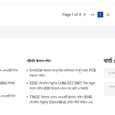
Page 1 of 4
|<
<<
1
2
বার্তা
শ্রীমতি উত্পাদন লাইন
টপ এসএমটি পিক
ইলেকট্রনিক্স উত্পাদন জন্য উচ্চ কর্মক্ষমতা সম্পূর্ণ অটো PCB
সমাবেশ লাইন
TM06 পিসিবি
3250 স্টেকনিল প্রিন্টার CHM-551 SMT পিক অ্যান্ড
প্লেস মেশিন 830 রিফ্লো ওভেন সহ ছোট ও মাঝারি
এসএমটি লাইন
ং এসএমটি চিপ
T962C রিফ্লো ওভেন এসএমটি উত্পাদন লাইন 3040
স্টেনসিল প্রিন্টার Chmt48vb টেবিল শীর্ষ নির্বাচন এবং
স্থান