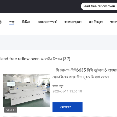
়ি
পণ্য
ভিডিও
আমাদের সম্পর্কে
কারখানা ভ্রমণ
মান নিয়ন্ত্রণ
আমাদ
lead free reflow oven অনলাইন উত্পাদন
(37)
সিএইচএম-পিসি6635 পিসি কন্ট্রোল 6 তাপমা
সোল্ডারিংয়ের জন্য সীসা মুক্ত রিফ্লো ওভেন
আরো পড়ুন
2026-06-11 13:56:18
যোগাযোগ