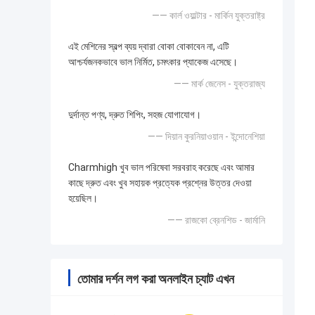
—— কার্ল ওয়াল্টার - মার্কিন যুক্তরাষ্ট্র
এই মেশিনের স্বল্প ব্যয় দ্বারা বোকা বোকাবেন না, এটি
আশ্চর্যজনকভাবে ভাল নির্মিত, চমৎকার প্যাকেজ এসেছে।
—— মার্ক জেনেস - যুক্তরাজ্য
দুর্দান্ত পণ্য, দ্রুত শিপিং, সহজ যোগাযোগ।
—— দিয়ান কুরনিয়াওয়ান - ইন্দোনেশিয়া
Charmhigh খুব ভাল পরিষেবা সরবরাহ করেছে এবং আমার
কাছে দ্রুত এবং খুব সহায়ক প্রত্যেক প্রশ্নের উত্তর দেওয়া
হয়েছিল।
—— রাজকো ব্রেনশিড - জার্মানি
তোমার দর্শন লগ করা অনলাইন চ্যাট এখন