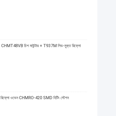
ার + CHMT48VB চিপ মাউন্টার + T937M লিড-মুক্ত রিফ্লো
্ত রিফ্লো ওভেন CHMRO-420 SMD হিটিং স্টেশন