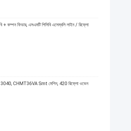
বি + কম্পন ফিডার, এসএমটি পিসিবি এসেম্বলি লাইন / রিফ্লো
্রিন্টার 3040, CHMT36VA Smt মেশিন, 420 রিফ্লো ওভেন