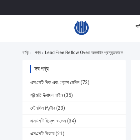
বাড
বাড়ি
পণ্য
Lead Free Reflow Oven অনলাইন প্রস্তুতকারক
সব পণ্য
এসএমটি পিক এবং প্লেস মেশিন
(72)
শ্রীমতি উত্পাদন লাইন
(35)
স্টেনসিল প্রিন্টার
(23)
এসএমটি রিফ্লো ওভেন
(34)
এসএমটি ফিডার
(21)