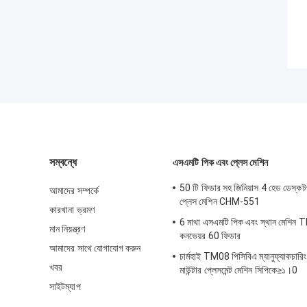
সম্বন্ধে
এসএমটি পিক এবং প্লেস মেশিন
50 টি ফিডার সহ জিনিয়াস 4 হেড ডেস্ক
আমাদের সম্পর্কে
প্লেস মেশিন CHM-551
কারখানা ভ্রমণ
6 মাথা এসএমটি পিক এবং স্থান মেশিন 
মান নিয়ন্ত্রণ
কনভেয়র 60 ফিডার
আমাদের সাথে যোগাযোগ করুন
চার্মহাই TM08 পিসিবিএ ম্যানুফ্যাকচারি
খবর
মাউন্টার প্লেসমেন্ট মেশিন সিপিকে≥১।0
সাইটম্যাপ