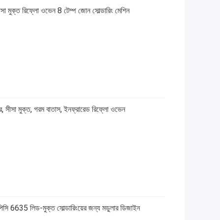
 মুক্ত রিফ্লো ওভেন 8 টেম্প জোন সোল্ডারিং মেশিন
া মুক্ত, গরম বাতাস, ইনফ্রারেড রিফ্লো ওভেন
সি 6635 লিড-মুক্ত সোল্ডারিংয়ের জন্য মডুলার ডিজাইন