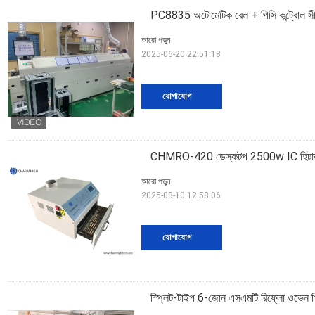
PC8835 অটোমেটিক রেল + পিসি কন্ট্রোল সীসা
আরো পড়ুন
2025-06-20 22:51:18
যোগাযোগ
CHMRO-420 ডেস্কটপ 2500w IC হিটার, সীস
আরো পড়ুন
2025-08-10 12:58:06
যোগাযোগ
স্প্লিট-টাইপ 6-জোন এসএমটি রিফ্লো ওভেন পি