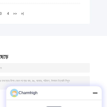
3
4
>>
>|
 ছেড়ে
Charmhigh