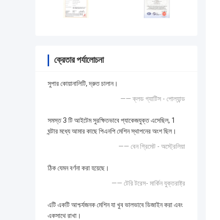
ক্রেতার পর্যালোচনা
সুপার কোয়ানালিটি, দ্রুত চালান।
—— ক্লড গ্যাটিস - পোল্যান্ড
সমস্ত 3 টি আইটেম সুরক্ষিতভাবে প্যাকেজযুক্ত এসেছিল, 1
ঘন্টার মধ্যে আমার কাছে পিএনপি মেশিন স্থাপনের অংশ ছিল।
—— বেন গ্রিমেট - অস্ট্রেলিয়া
ঠিক যেমন বর্ণনা করা হয়েছে।
—— টেরি টরেস- মার্কিন যুক্তরাষ্ট্র
এটি একটি আশ্চর্যজনক মেশিন যা খুব ভালভাবে ডিজাইন করা এবং
একসাথে রাখা।