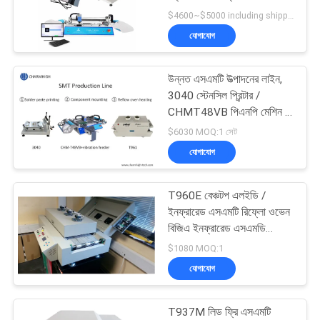
LINE
$4600~$5000 including shipping DHL MOQ:1 সেট
যোগাযোগ
সাইটম্যাপ
উন্নত এসএমটি উত্পাদনের লাইন,
গোপনীয়তা
3040 স্টেনসিল প্রিন্টার /
CHMT48VB পিএনপি মেশিন /
নীতি
রিফ্লো ওভেন T961
$6030 MOQ:1 সেট
যোগাযোগ
T960E বেঞ্চটপ এলইডি /
ইনফ্রারেড এসএমটি রিফ্লো ওভেন
বিজিএ ইনফ্রারেড এসএমডি
রিভারক স্টেশন
$1080 MOQ:1
যোগাযোগ
T937M লিড ফ্রি এসএমটি