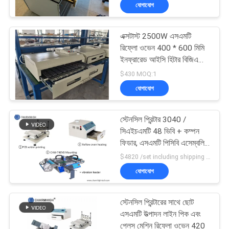
যোগাযোগ
মান
এক্সটাস্ট 2500W এসএমটি
নিয়ন্ত্রণ
রিফ্লো ওভেন 400 * 600 মিমি
ইনফ্রারেড আইসি হিটার বিজিএ
এসএমডি এসএমটি হিটিং সেশন সহ
আমাদের
$430 MOQ:1
টি 962 সি
যোগাযোগ
সাথে
যোগাযোগ
স্টেনসিল প্রিন্টার 3040 /
করুন
সিএইচএমটি 48 ভিবি + কম্পন
ফিডার, এসএমটি পিসিবি এসেম্বলি
লাইন / রিফ্লো ওভেন বিআরটি
$4820 /set including shipping DHL MOQ:1 সেট
খবর
-420
যোগাযোগ
SHOPPING
স্টেনসিল প্রিন্টারের সাথে ছোট
ON
এসএমটি উত্পাদন লাইন পিক এবং
প্লেস মেশিন রিফ্লো ওভেন 420