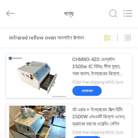
-
2026
CHARMHIGH
পণ্য
TECHNOLOGY
LIMITED.
All
Rights
Reserved.
বাড়ি
infrared reflow oven অনলাইন উত্পাদন
পণ্য
CHMRO-420 ডেস্কটপ
2500w IC হিটার, সীসা মুক্ত,
ভিডিও
গরম বাতাস, ইনফ্রারেড রিফ্লো
ওভেন
$568 free shipping MOQ:1pcs
আমাদের
যোগাযোগ
সম্পর্কে
হট এয়ার + ইনফ্রারেড মিক্স হিটিং
2500W এসএমটি রিফ্লো ওভেন,
কারখানা
ড্রয়ারের ধরণের ওয়েল্ডিং মেশিন
ভ্রমণ
$568 free shipping MOQ:1pcs