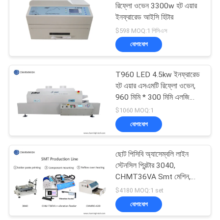
রিফ্লো ওভেন 3300w হট এয়ার
ইনফ্রারেড আইসি হিটার
$598 MOQ:1 পিসিএস
যোগাযোগ
T960 LED 4.5kw ইনফ্রারেড
হট এয়ার এসএমটি রিফ্লো ওভেন,
960 মিমি * 300 মিমি এলজি
বিজিএ এসএমডি সোল্ডারিং
$1060 MOQ:1
যোগাযোগ
ছোট পিসিবি অ্যাসেম্বলি লাইন
স্টেনসিল প্রিন্টার 3040,
CHMT36VA Smt মেশিন,
420 রিফ্লো ওভেন
$4180 MOQ:1 set
যোগাযোগ