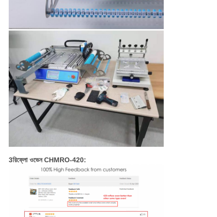
3রিফ্লো ওভেন CHMRO-420: