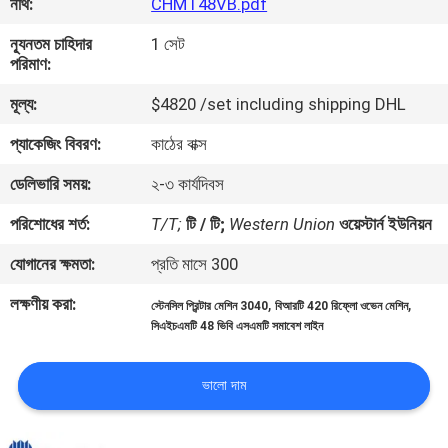
নথি:
CHMT48VB.pdf
ন্যূনতম চাহিদার
1 সেট
মান
পরিমাণ:
নিয়ন্ত্রণ
মূল্য:
$4820 /set including shipping DHL
প্যাকেজিং বিবরণ:
কাঠের বাক্স
আমাদের
সাথে
ডেলিভারি সময়:
২-৩ কার্যদিবস
যোগাযোগ
পরিশোধের শর্ত:
T/T;
টি / টি;
Western Union
ওয়েস্টার্ন ইউনিয়ন
করুন
যোগানের ক্ষমতা:
প্রতি মাসে 300
লক্ষণীয় করা:
,
,
স্টেনসিল প্রিন্টার মেশিন 3040
বিআরটি 420 রিফ্লো ওভেন মেশিন
খবর
সিএইচএমটি 48 ভিবি এসএমটি সমাবেশ লাইন
SHOPPING
ভালো দাম
ON