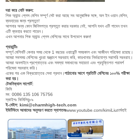
দয়া করে নোট করুন:
পিক অ্যান্ড প্লেস মেশিন সম্পূর্ণ সেট করা আছে সব আনুষাঙ্গিক সঙ্গে, অল ইন ওয়ান মেশিন,
ব্যবহারের জন্য প্রস্তুত!
আপনার অন্য কোন জিনিসপত্র প্রস্তুত করার দরকার নেই, আপনি যখন এটি পাবেন তখন
এটি ব্যবহার করতে পারেন।
এখন আপনার পিক অ্যান্ড প্লেস মেশিনের সাথে উপভোগ করুন!
গ্যারান্টিঃ
সম্পূর্ণ মেশিনটি কেনার সময় থেকে 1 বছরের ওয়ারেন্টি সময়কাল এবং আজীবন পরিষেবা রয়েছে।
আমরা সবসময় মেশিনের খুচরা যন্ত্রাংশ সরবরাহ করি, কারখানার নির্ভরযোগ্য সরাসরি সরবরাহ।
আমরা অনলাইনে প্রশ্নোত্তর এবং সমস্যা সমাধানের সহায়তা এবং প্রযুক্তিগত পরামর্শ
পরিষেবা সরবরাহ করি।
একের পর এক বিক্রয়োত্তর সেবা প্রদান।
পাঠানোর আগে প্রতিটি মেশিনের ১০০% পরীক্ষা
করা হয়।
টেকনিক্যাল সাপোর্ট:
কিমি
মব: 0086 135 106 75756
স্কাইপঃ কিমিলিয়ু৮৯
ই-মেইল: kimi@charmhigh-tech.com
ইউটিউবে আমাদের অনুসরণ করতে স্বাগতমঃ
www.youtube.com/kimiLiuচার্মহাই