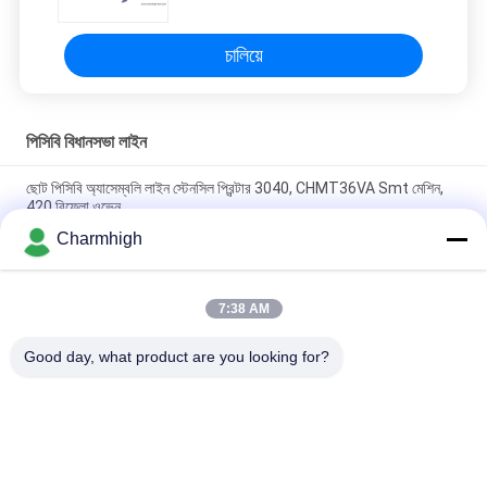
চালিয়ে
পিসিবি বিধানসভা লাইন
ছোট পিসিবি অ্যাসেম্বলি লাইন স্টেনসিল প্রিন্টার 3040, CHMT36VA Smt মেশিন,
420 রিফ্লো ওভেন
Charmhigh
স্টেনসিল প্রিন্টার 3040 / সিএইচএমটি 48 ভিবি + কম্পন ফিডার, এসএমটি পিসিবি
এসেম্বলি লাইন / রিফ্লো ওভেন বিআরটি -420
7:38 AM
4 হেড এসএমটি চিপ মাউন্টার স্টেনসিল প্রিন্টিং T962C রিফ্লো ওভেন পিসিবি অ্যাসেম্বলি
লাইন
Good day, what product are you looking for?
সব
এসএমটি পিক এবং প্লেস 
শ্রীমতি উত্পাদন লাইন
মেশিন