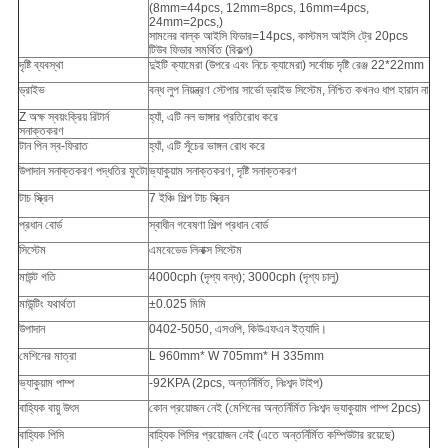
(8mm=44pcs, 12mm=8pcs, 16mm=4pcs,
24mm=2pcs,)
সামনের বাল্ক আইসি ফিডার=14pcs, কাস্টমস আইসি ট্রে 20pcs
টিউব ফিডার সমর্থিত (বিকল্প)
দৃষ্টি ব্যবস্থা
দুইটি ক্যামেরা (উপরে এবং নিচে ক্যামেরা) সর্বোচ্চ দৃষ্টি রেঞ্জ 22*22mm
ড্রাইভ
বন্ধ লুপ নিয়ন্ত্রণ স্টেপার সার্ভো ড্রাইভ সিস্টেম, নিশ্চিত কখনও ধাপ হারান না
Z অক্ষ স্বয়ংক্রিয় রিটার্ন
হ্যাঁ, এটি নল ভাঙ্গার প্রতিরোধ করে
সনাক্তকরণ
টান পিন স্ব-ফিরাত
হ্যাঁ, এটি সূঁচের ভাঙ্গন রোধ করে
উপাদান সনাক্তকরণ পদ্ধতির ফুটো
ভ্যাকুয়াম সনাক্তকরণ, দৃষ্টি সনাক্তকরণ
টাচ স্ক্রিন
7 ইঞ্চি শিল্প টাচ স্ক্রিন
প্রধান বোর্ড
স্বাধীন গবেষণা শিল্প প্রধান বোর্ড
সিস্টেম
এমবেডেড লিনাক্স সিস্টেম
মাউন্ট গতি
4000cph (দৃশ্য বন্ধ); 3000cph (দৃশ্য চালু)
মাউন্টিং যথার্থতা
±0.025 মিমি
উপাদান
0402-5050, এসওপি, কিউএফএন ইত্যাদি।
মেশিনের মাত্রা
L 960mm* W 705mm* H 335mm
ভ্যাকুয়াম পাম্প
-92KPA (2pcs, অন্তর্নির্মিত, নিঃশব্দ টাইপ)
বাহ্যিক বায়ু উৎস
কোন প্রয়োজন নেই (মেশিনের অন্তর্নির্মিত নিঃশব্দ ভ্যাকুয়াম পাম্প 2pcs)
বাহ্যিক পিসি
বাহ্যিক পিসির প্রয়োজন নেই (এতে অন্তর্নির্মিত কম্পিউটার রয়েছে)