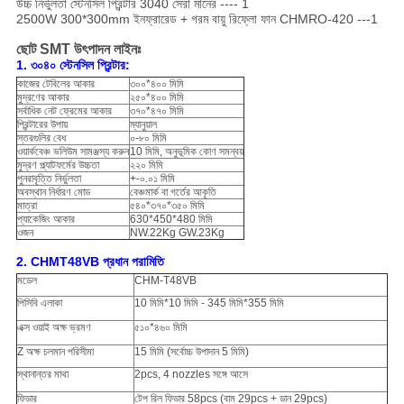
উচ্চ নির্ভুলতা স্টেনসিল প্রিন্টার 3040 সেরা মানের ---- 1
2500W 300*300mm ইনফ্রারেড + গরম বায়ু রিফ্লো ফান CHMRO-420 ---1
ছোট SMT উৎপাদন লাইনঃ
1. ৩০৪০ স্টেনসিল প্রিন্টার:
কাজের টেবিলের আকার
৩০০*৪০০ মিমি
মুদ্রণের আকার
২৫০*৪০০ মিমি
সর্বাধিক নেট ফ্রেমের আকার
৩৭০*৪৭০ মিমি
প্রিন্টারের উপায়
ম্যানুয়াল
স্তরগুলির বেধ
০-৮০ মিমি
ওয়ার্কবেঞ্চ ভলিউম সামঞ্জস্য করুন
10 মিমি, অনুভূমিক কোণ সমন্বয়
মুদ্রণ প্ল্যাটফর্মের উচ্চতা
২২০ মিমি
পুনরাবৃত্তি নির্ভুলতা
+-০.০১ মিমি
অবস্থান নির্ধারণ মোড
বেঞ্চমার্ক বা গর্তের আকৃতি
মাত্রা
৫৪০*৩৭০*৩৫০ মিমি
প্যাকেজিং আকার
630*450*480 মিমি
ওজন
NW.22Kg GW.23Kg
2. CHMT48VB প্রধান পরামিতি
মডেল
CHM-T48VB
পিসিবি এলাকা
10 মিমি*10 মিমি - 345 মিমি*355 মিমি
এক্স ওয়াই অক্ষ ভ্রমণ
৫১০*৪৬০ মিমি
Z অক্ষ চলমান পরিসীমা
15 মিমি (সর্বোচ্চ উপাদান 5 মিমি)
স্থানান্তর মাথা
2pcs, 4 nozzles সঙ্গে আসে
ফিডার
টেপ রিল ফিডার 58pcs (বাম 29pcs + ডান 29pcs)