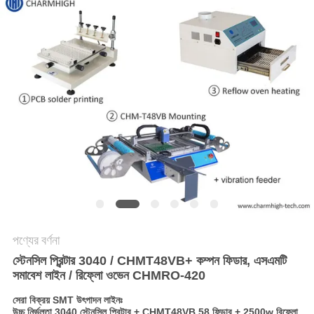
LINE
সাইটম্যাপ
গোপনীয়তা
নীতি
পণ্যের বর্ণনা
স্টেনসিল প্রিন্টার 3040 / CHMT48VB+ কম্পন ফিডার, এসএমটি
সমাবেশ লাইন / রিফ্লো ওভেন CHMRO-420
সেরা বিক্রয় SMT উৎপাদন লাইনঃ
উচ্চ নির্ভুলতা 3040 স্টেনসিল প্রিন্টার + CHMT48VB 58 ফিডার + 2500w রিফ্লো