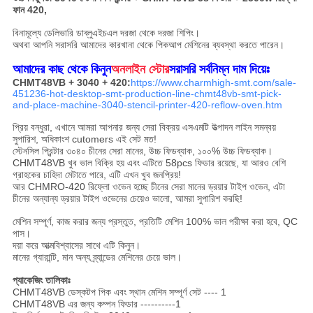
ফান 420,
বিনামূল্যে ডেলিভারি ডাব্লুএইচএল দরজা থেকে দরজা শিপিং।
অথবা আপনি সরাসরি আমাদের কারখানা থেকে পিকআপ মেশিনের ব্যবস্থা করতে পারেন।
আমাদের কাছ থেকে কিনুন
অনলাইন স্টোর
সরাসরি সর্বনিম্ন দাম দিয়েঃ
CHMT48VB + 3040 + 420:
https://www.charmhigh-smt.com/sale-
451236-hot-desktop-smt-production-line-chmt48vb-smt-pick-
and-place-machine-3040-stencil-printer-420-reflow-oven.htm
প্রিয় বন্ধুরা, এখানে আমরা আপনার জন্য সেরা বিক্রয় এসএমটি উত্পাদন লাইন সমন্বয়
সুপারিশ, অধিকাংশ cutomers এই সেট মত!
স্টেনসিল প্রিন্টার ৩০৪০ চীনের সেরা মানের, উচ্চ ফিডব্যাক, ১০০% উচ্চ ফিডব্যাক।
CHMT48VB খুব ভাল বিক্রি হয় এবং এটিতে 58pcs ফিডার রয়েছে, যা আরও বেশি
গ্রাহকের চাহিদা মেটাতে পারে, এটি এখন খুব জনপ্রিয়!
আর CHMRO-420 রিফ্লো ওভেন হচ্ছে চীনের সেরা মানের ড্রয়ার টাইপ ওভেন, এটা
চীনের অন্যান্য ড্রয়ার টাইপ ওভেনের চেয়েও ভালো, আমরা সুপারিশ করছি!
মেশিন সম্পূর্ণ, কাজ করার জন্য প্রস্তুত, প্রতিটি মেশিন 100% ভাল পরীক্ষা করা হবে, QC
পাস।
দয়া করে আত্মবিশ্বাসের সাথে এটি কিনুন।
মানের গ্যারান্টি, মান অন্য ব্র্যান্ডের মেশিনের চেয়ে ভাল।
প্যাকেজিং তালিকাঃ
CHMT48VB ডেস্কটপ পিক এবং স্থান মেশিন সম্পূর্ণ সেট ---- 1
CHMT48VB এর জন্য কম্পন ফিডার ----------1