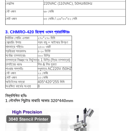
ভোল্টেজ
220VAC (110VAC), 50Hz/60Hz
নেট ওজন
৬৮ কেজি
মোট ওজন
৮৫ কেজি / ১১৬*৮০*৫২ সেমি
3.
CHMRO-420 রিফ্লো ওভেন প্যারামিটারঃ
সর্বাধিক লোডিং এলাকা
২৭০*২৭০ মিমি
সোল্ডারিং উপায়
গরম বায়ু + আইআর মিশ্রণ
নামমাত্র শক্তিঃ
২৫০০ ওয়াট
প্রক্রিয়া সময়কালঃ
৫-১০ মিনিট
সর্বোচ্চ তাপমাত্রাঃ
৩০০ ডিগ্রি
তাপমাত্রা নিয়ন্ত্রণের নির্ভুলতা
± 1 ডিগ্রি (স্থির তাপমাত্রা)
ঢালাইয়ের ধরনঃ
লিড & লিড মুক্ত
পাওয়ার সাপ্লাইঃ
শুধুমাত্র AC220V /50HZ
নেট ওজন
২২ কেজি
মোট ওজন
২৩ কেজি
আইটেমের মাত্রা
405*420*255 মিমি
সংরক্ষিত কার্ভের সংখ্যা
8
নিম্নলিখিত ছবিঃ
1
.
স্টেনসিল প্রিন্টার মাঝারি আকার 320*440mm