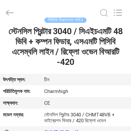
-
2026
CHARMHIGH
TECHNOLOGY
LIMITED.
পিসিবি বিধানসভা লাইন
All
Rights
Reserved.
স্টেনসিল প্রিন্টার 3040 / সিএইচএমটি 48
বাড়ি
ভিবি + কম্পন ফিডার, এসএমটি পিসিবি
পণ্য
এসেম্বলি লাইন / রিফ্লো ওভেন বিআরটি
-420
ভিডিও
উৎপত্তি স্থল:
চীন
আমাদের
পরিচিতিমুলক নাম:
Charmhigh
সম্পর্কে
সাক্ষ্যদান:
CE
মডেল নম্বার:
স্টেনসিল প্রিন্টার 3040 / CHMT48VB +
কারখানা
ভাইব্রেশন ফিডার / 420 রিফ্লো ওভেন
ভ্রমণ