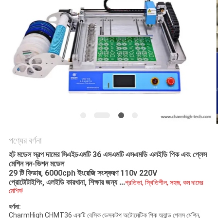
LINE
সাইটম্যাপ
গোপনীয়তা
নীতি
পণ্যের বর্ণনা
হট মডেল স্বল্প দামের সিএইচএমটি 36 এসএমটি এসএমডি এলইডি পিক এবং প্লেস
মেশিন নন-ভিশন মডেল
29 টি ফিডার, 6000cph ইংরেজি সংস্করণ 110v 220V
প্রোটোটাইপিং, এলইডি কারখানা, শিক্ষার জন্য ...
প্রতিভা, স্থিতিশীল, সহজ, কম দামের
মেশিন!
বর্ণনা:
CharmHigh CHMT36 একটি বেসিক ডেস্কটপ অটোমেটিক পিক অ্যান্ড প্লেস মেশিন,