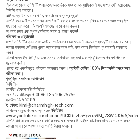
পিক এবং প্লেস মেশিনটি প্যাকেজে অন্তর্ভুক্ত সমস্ত আনুষাঙ্গিকগুলি সহ সম্পূর্ণ সেট হয়ে গেছে,
কিউসি পাস করেছে।
এটি সমস্ত ইন-ওয়ান মেশিন, ব্যবহারের জন্য প্রস্তুত!
আপনি যখন এটি পাবেন তখন আপনি এটি ব্যবহার করতে পারেন।বিক্রয়ের পরে ভাল প্রযুক্তি
সহায়তা, দয়া করে এটি আত্মবিশ্বাসের সাথে ক্রয় করুন।
আপনার চয়ন এবং স্থান মেশিনের সাথে উপভোগ করুন!
পরিষেবা ও ওয়্যারেন্টি:
সম্পূর্ণ মেশিনটির ক্রয় এবং আজীবন পরিষেবার সময় থেকে 1 বছরের ওয়্যারেন্টি সময়কাল থাকে।
আমরা সবসময় মেশিনের খুচরা যন্ত্রাংশ সরবরাহ করি, কারখানার নির্ভরযোগ্য সরাসরি সরবরাহ
করি।
আমরা অনলাইন কিউ / এ এবং সমস্যা সমাধানের সহায়তা এবং প্রযুক্তিগত পরামর্শ পরিষেবা
সরবরাহ করি।
একের পর এক বিক্রয় পরিষেবা সরবরাহ করুন।
প্রতিটি মেশিন 100% শিপ আউট আগে ভাল
পরীক্ষা করা।
প্রযুক্তি সমর্থন ও যোগাযোগ:
কিমি লিউ
চরমহিগ টেকনোলজি লিমিটেড
মোব / হোয়াটসঅ্যাপ: 0086 135 106 75756
স্কাইপ: কিমিলিউ 89
ই-মেইল:
kimi@charmhigh-tech.com
আমাদের অনুসরণ করতে স্বাগতম
ইউটিউব
:
www.youtube.com/channel/UCKRczL5Hywx59M_2SWGJOsA/vide
আপনি যদি আরও তথ্য এবং ভিডিও দেখতে চান তবে ই-মেইলে আমাদের সাথে যোগাযোগ করুন।
আমরা আপনাকে প্রথম সময়ে প্রতিক্রিয়া জানাব।