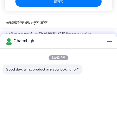
চালিয়ে
এসএমটি পিক এবং প্লেস মেশিন
ঢালাই লোহা কাঠামো 4-হেড CHM-551P SMD পিক এবং স্থান মেশিন
Charmhigh
সংকীর্ণ নকশা উচ্চ নির্ভুলতা TC06 মডিউল এসএমটি পিক এবং স্থান মেশিন 6 মাথা সমর্থন
01005
11:43 PM
চার্মহাই TM08 পিসিবিএ ম্যানুফ্যাকচারিং এসএমটি চিপ মাউন্টার প্লেসমেন্ট মেশিন
সিপিকে≥১।0
Good day, what product are you looking for?
সব
এসএমটি পিক এবং প্লেস 
শ্রীমতি উত্পাদন লাইন
মেশিন
স্টেনসিল প্রিন্টার
এসএমটি রিফ্লো ওভেন