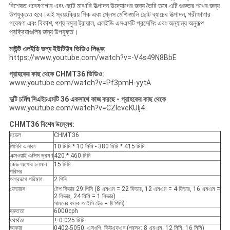
বিশেষত গবেষণাগার এবং ছোট মাঝারি উত্পাদন উদ্যোগের জন্য তৈরি তবে এটি গুরুতর শখের জন্য
উপযুক্তও হবে।এই স্বয়ংক্রিয় পিক এবং প্লেস মেশিনগুলি ছোট ব্যাচের উত্পাদন, পরীক্ষাগার
গবেষণা এবং বিকাশ, পণ্য নমুনা ট্রায়াল, এলইডি এসএমটি প্রসেসিং এবং অন্যান্য অনুরূপ
প্রক্রিয়াগুলির জন্য উপযুক্ত।
মাউন্ট এলইডি জন্য ইউটিউব ভিডিও লিঙ্ক:
https://www.youtube.com/watch?v=-V4s49N8BbE
গ্রাহকের কাছ থেকে CHMT36 ভিডিও:
www.youtube.com/watch?v=Pf3pmH-yytA
দুটি চর্মিঘ সিএইচএমটি 36 একসাথে কাজ করছে - গ্রাহকের কাছ থেকে
www.youtube.com/watch?v=CZIcvcKUIj4
CHMT36 বিশেষ উল্লেখ:
মডেল
CHMT36
পিসিবি এলাকা
10 মিমি * 10 মিমি - 380 মিমি * 415 মিমি
এক্সওয়াই এক্সিস ভ্রমণ
420 * 460 মিমি
জেড অক্ষের চলমান
15 মিমি
পরিসর
অগ্রভাগ পরিমাণ
2 পিসি
ফেডারস
টেপ ফিডার 29 পিসি (8 এমএম = 22 ফিডার, 12 এমএম = 4 ফিডার, 16 এমএম =
2 ফিডার, 24 মিমি = 1 ফিডার)
সামনের বাল্ক আইসি ট্রে = 8 পিসি)
দ্রুততা
6000cph
যথার্থতা
± 0.025 মিমি
আকার
0402-5050, এসওপি, কিউএফএন (প্রস্থ: 8 এমএম, 12 মিমি, 16 মিমি)