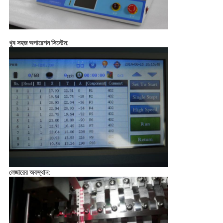
খুব সহজ অপারেশন সিস্টেম:
লেজারের অবস্থান: