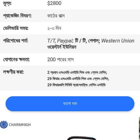
মূল্য:
$2800
মান
প্যাকেজিং বিবরণ:
কাঠের বাক্স
নিয়ন্ত্রণ
ডেলিভারি সময়:
২-৩ দিন
পরিশোধের শর্ত:
T/T, Paypal;
টি / টি, পেপাল;
Western Union
আমাদের
ওয়েস্টার্ন ইউনিয়ন
সাথে
যোগানের ক্ষমতা:
200 পারের মাস
যোগাযোগ
লক্ষণীয় করা:
,
2 প্রধান এসএমডি এলইডি পিক এবং প্লেস মেশিন
,
করুন
29 ফিডার এসএমডি এলইডি পিক এবং প্লেস মেশিন
29 ফিডারগুলি পিসিবি অ্যাসেমব্লিং মেশিন এলইডি
খবর
ভালো দাম
SHOPPING
ON