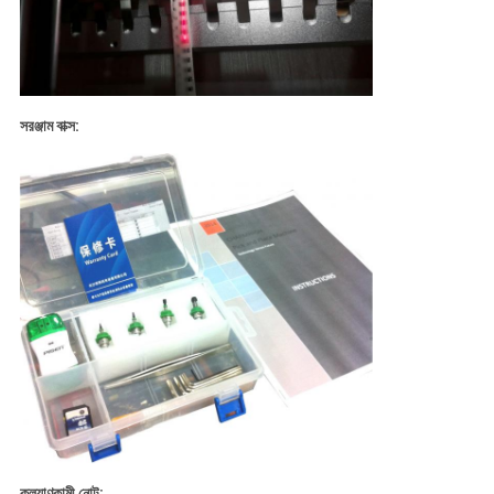
সরঞ্জাম বাক্স:
কল্যাণকামী নোট: