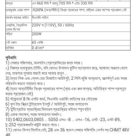
মাত্রা
এল 960 মিমি * ডাব্লু 705 মিমি * এইচ 335 মিমি
ভ্যাকুয়াম এয়ার পাম্প
-92KPA (অন্তর্নির্মিত) নিঃশব্দ প্রকারের পাম্প, বাহ্যিক এয়ার পাম্পের প্রয়োজন নেই
সমর্থন কাজের ফাইল
সিএসভি ফাইল
ভোল্টেজ, বৈদ্যুতিক
220V বা (110V), 50 / 60Hz
একক বিশেষ
শক্তি
200W
নেট ওজন
65 কেজি
ভলিউম
0.41m³
সুবিধাদি:
1) লেজার পজিশনার, অনলাইন প্রোগ্রামিংয়ের জন্য সহজ।
২) নিজস্ব ভ্যাকুয়াম টেস্টিং, যদি কোনও উপাদান কুটিল স্তন্যপান করে, আমানত অঞ্চলে ফেলে
দেয়, তারপরে পুনরায় বাছাই করে আবার রাখুন ..
3) দ্বৈত পিক এবং প্লেস হেড ডিজাইন আউটপুট, 2 পিসি জুকি অগ্রভাগ, তাত্পর্যপূর্ণ এবং সহজ
পরিবর্তন করতে সহায়তা করে।
4) দ্বৈত অন্তর্নির্মিত নিঃশব্দ প্রকারের পাম্প (ব্যয় এবং রুম সাশ্রয়, অতিরিক্ত পাম্প প্রস্তুত
করার প্রয়োজন নেই)
5) স্ট্যান্ডার্ড 8 জি এসডি কার্ড, সিএসভি ওয়ার্কিং ফাইলের ভর স্টোরেজ
6) ফুল টাচ স্ক্রিন ইন্টারফেস ইনপুট / আউটপুট, সহজ অপারেশন
7) ইন্টিগ্রেটেড স্বয়ংক্রিয় ফিডারস স্বয়ংক্রিয় নাইলন স্পুল হুইল
8) একক পদক্ষেপ, সহজ অপারেশন সমর্থন।
10) 0402,0603,0805 ... 5050 এসও -8 ... এসও -16, এসট -23, এসট-89,
টু-252 প্যাকেজগুলি মাউন্ট করতে পারে।
11) কোনও ভিশন সিস্টেম নেই, 28 এবং 36 মডেল লেজার পজিশনিং।দর্শন সহ CHMT48V
48