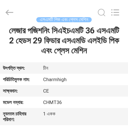
-
2026
CHARMHIGH
TECHNOLOGY
LIMITED.
এসএমটি পিক এবং প্লেস মেশিন
All
Rights
Reserved.
লেজার পজিশনিং সিএইচএমটি 36 এসএমটি
বাড়ি
2 হেডস 29 ফিডার এসএমডি এলইডি পিক
পণ্য
এবং প্লেস মেশিন
ভিডিও
উৎপত্তি স্থল:
চীন
পরিচিতিমুলক নাম:
Charmhigh
আমাদের
সাক্ষ্যদান:
CE
সম্পর্কে
মডেল নম্বার:
CHMT36
কারখানা
ন্যূনতম চাহিদার
1 একক
পরিমাণ:
ভ্রমণ