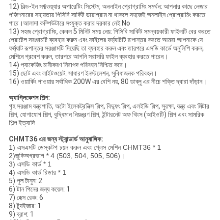
12) বিল্ড-ইন সফ্টওয়্যার অপারেটিং সিস্টেম, অনলাইন প্রোগ্রামিং সমর্থন: আপনার কাছে লেজার
পজিশনারের সহায়তায় পিসিবি সার্কিট ডায়াগ্রাম না থাকলে সহজেই অনলাইন প্রোগ্রামিং করতে
পারে।আলাদা কম্পিউটারে সংযুক্ত করার দরকার নেই No
13) সহজ প্রোগ্রামিং, কেবল 5 মিনিট সময় নেয়: পিসিবি সার্কিট সমন্বয়কারী ফাইলটি বের করতে
প্রোটেল সরঞ্জামটি ব্যবহার করুন এবং ফাইলের ফর্ম্যাটটি রূপান্তর করতে আমরা আপনাকে যে
ফর্ম্যাট রূপান্তর সরঞ্জামটি দিয়েছি তা ব্যবহার করুন এবং তারপরে এসডি কার্ডে অনুলিপি করুন,
মেশিনে প্রবেশ করুন, তারপরে আপনি সরাসরি ফাইল ব্যবহার করতে পারেন।
14) প্যাকেজিং মানীকরণ নিরাপদ পরিবহন নিশ্চিত করে।
15) ছোট এবং লাইটওয়েট: সাধারণ ইনস্টলেশন, সুবিধাজনক পরিবহন।
16) ওয়ার্কিং পাওয়ার সর্বাধিক 200W এর বেশি নয়, 80 ডাব্লু এর নীচে শক্তি দ্বারা দাঁড়ান।
অ্যাপ্লিকেশন শিল্প:
গৃহ সরঞ্জাম যন্ত্রপাতি, অটো ইলেকট্রনিক্স শিল্প, বিদ্যুৎ শিল্প, এলইডি শিল্প, সুরক্ষা, যন্ত্র এবং মিটার
শিল্প, যোগাযোগ শিল্প, বুদ্ধিমান নিয়ন্ত্রণ শিল্প, ইন্টারনেট অফ থিংস (আইওটি) শিল্প এবং সামরিক
শিল্প ইত্যাদি
CHMT36 এর জন্য স্ট্যান্ডার্ড আনুষাঙ্গিক:
1) এসএমটি ডেস্কটপ চয়ন করুন এবং প্লেস মেশিন CHMT36 * 1
2)
জুকি
অগ্রভাগ * 4 (503, 504, 505, 506)।
3) এসডি কার্ড * 1
4) এসডি কার্ড রিডার * 1
5) পুল টানুন: 2
6) টান পিনের জন্য কয়েল: 1
7) হেক্স রেঞ্চ: 6
8) ট্যুইজার: 1
9) ব্রাশ: 1