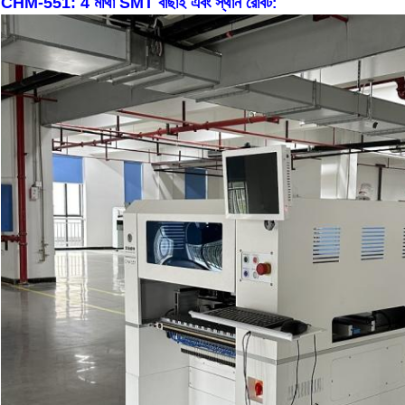
CHM-551: 4 মাথা SMT বাছাই এবং স্থান রোবট
: