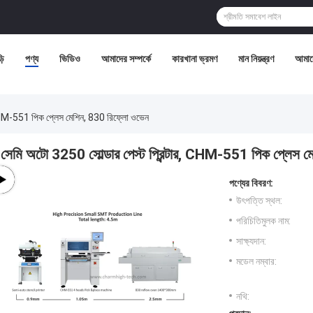
়ি
পণ্য
ভিডিও
আমাদের সম্পর্কে
কারখানা ভ্রমণ
মান নিয়ন্ত্রণ
আমাদ
, CHM-551 পিক প্লেস মেশিন, 830 রিফ্লো ওভেন
সেমি অটো 3250 সোল্ডার পেস্ট প্রিন্টার, CHM-551 পিক প্লেস 
পণ্যের বিবরণ:
উৎপত্তি স্থল:
পরিচিতিমুলক নাম:
সাক্ষ্যদান:
মডেল নম্বার:
নথি: