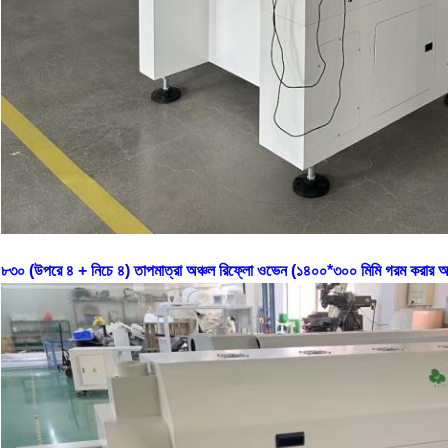
৮৩০ (উপরে ৪ + নিচে ৪) তাপমাত্রা অঞ্চল রিফ্লো ওভেন (১৪০০*৩০০ মিমি গরম করার 