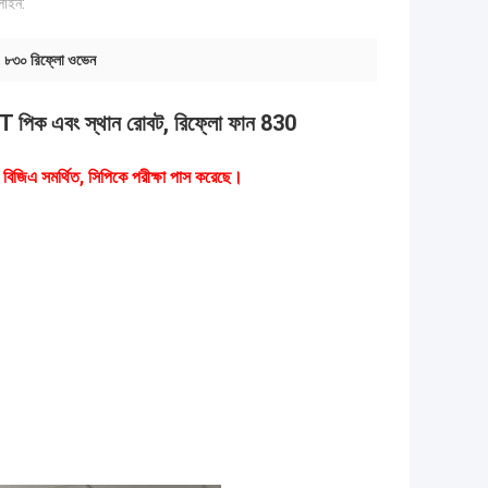
াইন:
,
৮৩০ রিফ্লো ওভেন
T পিক এবং স্থান রোবট, রিফ্লো ফান 830
জিএ সমর্থিত, সিপিকে পরীক্ষা পাস করেছে।