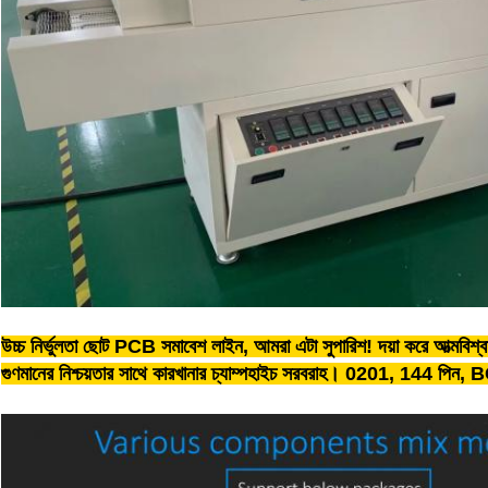
উচ্চ নির্ভুলতা ছোট PCB সমাবেশ লাইন, আমরা এটা সুপারিশ! দয়া করে আত্মবিশ্বাস
গুণমানের নিশ্চয়তার সাথে কারখানার চ্যাম্পহাইচ সরবরাহ। 0201, 144 পিন, B