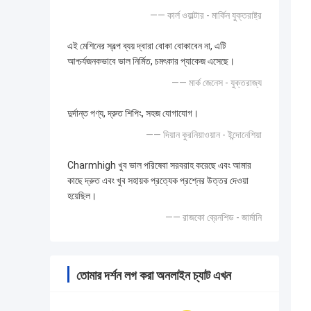
—— কার্ল ওয়াল্টার - মার্কিন যুক্তরাষ্ট্র
এই মেশিনের স্বল্প ব্যয় দ্বারা বোকা বোকাবেন না, এটি
আশ্চর্যজনকভাবে ভাল নির্মিত, চমৎকার প্যাকেজ এসেছে।
—— মার্ক জেনেস - যুক্তরাজ্য
দুর্দান্ত পণ্য, দ্রুত শিপিং, সহজ যোগাযোগ।
—— দিয়ান কুরনিয়াওয়ান - ইন্দোনেশিয়া
Charmhigh খুব ভাল পরিষেবা সরবরাহ করেছে এবং আমার
কাছে দ্রুত এবং খুব সহায়ক প্রত্যেক প্রশ্নের উত্তর দেওয়া
হয়েছিল।
—— রাজকো ব্রেনশিড - জার্মানি
তোমার দর্শন লগ করা অনলাইন চ্যাট এখন