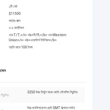
১টি সেট
$11500
কাঠের বাক্স
৩-৫ কার্যদিবস
<i>T/T;</i> <b>টি/টি;</b> <i>Western
Union</i> <b>ওয়েস্টার্ন ইউনিয়ন</b>
প্রতি মাসে 100 টাকা
ওভেন
3250 উচ্চ নির্ভুল আধা-অটো স্টেনসিল প্রিন্টার
প্রিন্টার:
উচ্চ কনফিগারেশন ছোট SMT উত্পাদন লাইন