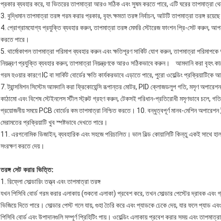
প্রকার ব্যবহার করে, যা ভিতরের তাপমাত্রা আরও সঠিক এবং সুষম করতে পারে, এটি ঘরের তাপমাত্রা থেকে
3. বুদ্ধিমান তাপমাত্রা তরঙ্গ গরম করার প্রকার, বৃহৎ ক্ষমতা তরঙ্গ নির্বাচন, আটটি তাপমাত্রা তরঙ্গ রয়েছ
4. প্রোগ্রামযোগ্য প্রযুক্তি ব্যবহার করুন, তাপমাত্রা তরঙ্গ মেমরি স্টোরেজ ফাংশন প্রি-সেট করুন, আপনার প্র
করতে পারে।
5. থার্মোকাপল তাপমাত্রা পরিমাপ ব্যবহার করুন এবং ক্ষতিপূরণ সার্কিট যোগ করুন, তাপমাত্রা পরিমাপ
নিয়ন্ত্রণ প্রযুক্তি ব্যবহার করুন; তাপমাত্রা নিয়ন্ত্রণকে আরও সঠিকভাবে করুন। আমদানি করা বৃহৎ কারেন
গরম হওয়ার কারণে IC বা সার্কিট বোর্ডের ক্ষতি কার্যকরভাবে এড়াতে পারে, পুরো ওয়েল্ডিং প্রক্রিয়াটিকে
7. ট্রান্সমিশন সিস্টেম আমদানি করা ফ্রিকোয়েন্সি রূপান্তর মোটর, PID ক্লোজডলুপ গতি, মসৃণ অপ
কাঠামো এবং বিশেষ স্টেইনলেস স্টীল স্ট্রুট গ্রহণ করুন, টেকসই পরিধান-প্রতিরোধী মসৃণভাবে চলে, 
প্রয়োজনীয় সময়ে PCB বোর্ডের কম তাপমাত্রা নিশ্চিত করতে। 10. বন্ধুত্বপূর্ণ মানব-মেশিন অপারেশন
মেরামতের প্রক্রিয়াটি খুব স্পষ্টভাবে দেখতে পারে।
11. এরগনোমিক ডিজাইন, ব্যবহারিক এবং সহজে পরিচালিত। ভাল বিল্ড কোয়ালিটি কিন্তু একই সাথে হা
সংরক্ষণ করতে দেয়।
তরঙ্গ সেট করার ভিত্তি:
1. রিফ্লো সোল্ডারিং তত্ত্ব এবং তাপমাত্রা তরঙ্গ
যখন পিসিবি বোর্ড গরম করার এলাকায় (শুকনো এলাকা) প্রবেশ করে, তখন সোল্ডার পেস্টের দ্রাবক এবং গ্
ভিজিয়ে দিতে পারে। সোল্ডার পেস্ট গলে যায়, গুহা তৈরি করে এবং প্যাডকে ঢেকে দেয়, যার ফলে প্যাড এ
পিসিবি বোর্ড এবং উপাদানগুলি সম্পূর্ণ প্রিহিটিং পায়। ওয়েল্ডিং এলাকায় প্রবেশ করার সময় এবং তাপমাত্