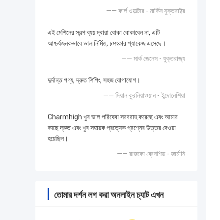
—— কার্ল ওয়াল্টার - মার্কিন যুক্তরাষ্ট্র
এই মেশিনের স্বল্প ব্যয় দ্বারা বোকা বোকাবেন না, এটি
আশ্চর্যজনকভাবে ভাল নির্মিত, চমৎকার প্যাকেজ এসেছে।
—— মার্ক জেনেস - যুক্তরাজ্য
দুর্দান্ত পণ্য, দ্রুত শিপিং, সহজ যোগাযোগ।
—— দিয়ান কুরনিয়াওয়ান - ইন্দোনেশিয়া
Charmhigh খুব ভাল পরিষেবা সরবরাহ করেছে এবং আমার
কাছে দ্রুত এবং খুব সহায়ক প্রত্যেক প্রশ্নের উত্তর দেওয়া
হয়েছিল।
—— রাজকো ব্রেনশিড - জার্মানি
তোমার দর্শন লগ করা অনলাইন চ্যাট এখন