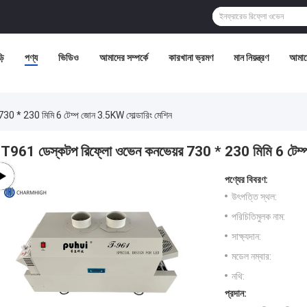
়ি
পণ্য
ভিডিও
আমাদের সম্পর্কে
কারখানা ভ্রমণ
মান নিয়ন্ত্রণ
আমাদ
30 * 230 মিমি 6 টেম্প জোন 3.5KW সোল্ডারিং মেশিন
T961 ডেস্কটপ রিফ্লো ওভেন কনভেয়র 730 * 230 মিমি 6 টেম্প
পণ্যের বিবরণ:
উৎপত্তি স্থল:
পরিচিতিমুলক নাম:
সাক্ষ্যদান:
মডেল নম্বার:
নথি:
প্রদান: