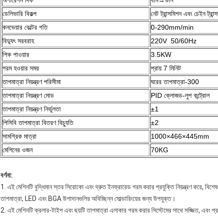
অপারেশন দিক
বাম→ডান
ডেলিভারি বিকল্প
নেট ট্রান্সমিশন এবং চেইন ট্রান্
কনভেয়ার বেল্টের গতি
0-290mm/min
বিদ্যুৎ সরবরাহ
220V 50/60Hz
পিক পাওয়ার
3.5KW
গরম হওয়ার সময়
প্রায় 7 মিনিট
তাপমাত্রা নিয়ন্ত্রণ পরিসীমা
ঘরের তাপমাত্রা-300
তাপমাত্রা নিয়ন্ত্রণ মোড
PID ক্লোজড-লুপ কন্ট্রোল
তাপমাত্রা নিয়ন্ত্রণ নির্ভুলতা
±1
পিসিবি তাপমাত্রা বিতরণ বিচ্যুতি
±2
সামগ্রিক মাত্রা
1000×466×445mm
মেশিনের ওজন
70KG
বর্ণনা:
1. এই মেশিনটি বুদ্ধিমান স্তর সিরোকো এবং দ্রুত ইনফ্রারেড গরম করার প্রযুক্তি নিয়ন্ত্রণ করে, বিশে
তাপমাত্রা, LED এবং BGA উপাদানগুলির অবিচ্ছিন্ন সোল্ডারিংয়ের জন্য উপযুক্ত।
2. এই মেশিনটি ক্রলার-টাইপ এবং ছয়টি তাপমাত্রা এলাকার গরম করার সিস্টেমের সাথে সজ্জিত, এবং প্