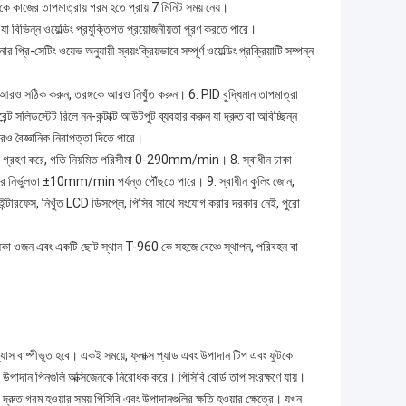
 কাজের তাপমাত্রায় গরম হতে প্রায় 7 মিনিট সময় নেয়।
ে যা বিভিন্ন ওয়েল্ডিং প্রযুক্তিগত প্রয়োজনীয়তা পূরণ করতে পারে।
ি-সেটিং ওয়েভ অনুযায়ী স্বয়ংক্রিয়ভাবে সম্পূর্ণ ওয়েল্ডিং প্রক্রিয়াটি সম্পন্ন
কে আরও সঠিক করুন, তরঙ্গকে আরও নিখুঁত করুন। 6. PID বুদ্ধিমান তাপমাত্রা
্ট সলিডস্টেট রিলে নন-কন্টাক্ট আউটপুট ব্যবহার করুন যা দ্রুত বা অবিচ্ছিন্ন
 আরও বৈজ্ঞানিক নিরাপত্তা দিতে পারে।
ারেশন গ্রহণ করে, গতি নিয়মিত পরিসীমা 0-290mm/min। 8. স্বাধীন চাকা
গতির নির্ভুলতা ±10mm/min পর্যন্ত পৌঁছতে পারে। 9. স্বাধীন কুলিং জোন,
 ইন্টারফেস, নিখুঁত LCD ডিসপ্লে, পিসির সাথে সংযোগ করার দরকার নেই, পুরো
লকা ওজন এবং একটি ছোট স্থান T-960 কে সহজে বেঞ্চে স্থাপন, পরিবহন বা
যাস বাষ্পীভূত হবে। একই সময়ে, ফ্লাক্স প্যাড এবং উপাদান টিপ এবং ফুটকে
বং উপাদান পিনগুলি অক্সিজেনকে নিরোধক করে। পিসিবি বোর্ড তাপ সংরক্ষণে যায়।
রা দ্রুত গরম হওয়ার সময় পিসিবি এবং উপাদানগুলির ক্ষতি হওয়ার ক্ষেত্রে। যখন