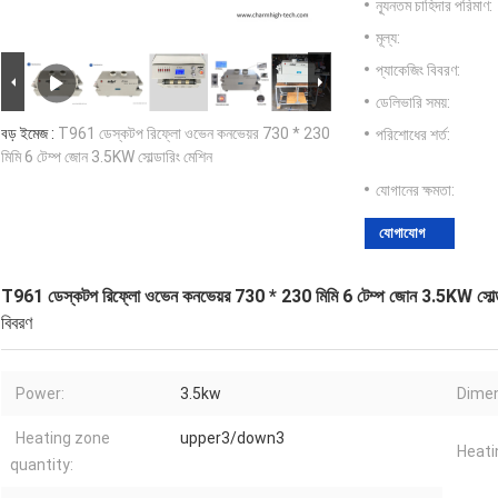
ন্যূনতম চাহিদার পরিমাণ:
মূল্য:
প্যাকেজিং বিবরণ:
ডেলিভারি সময়:
বড় ইমেজ :
T961 ডেস্কটপ রিফ্লো ওভেন কনভেয়র 730 * 230
পরিশোধের শর্ত:
মিমি 6 টেম্প জোন 3.5KW সোল্ডারিং মেশিন
যোগানের ক্ষমতা:
যোগাযোগ
T961 ডেস্কটপ রিফ্লো ওভেন কনভেয়র 730 * 230 মিমি 6 টেম্প জোন 3.5KW সোল্ড
বিবরণ
Power:
3.5kw
Dimen
Heating zone
upper3/down3
Heati
quantity: