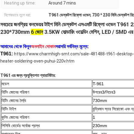
Heating up time:
Around 7 mins
বিশেষভাবে তুলে ধরা:
T961 ডেস্কটপ রিফ্লো ওভেন
,
730 * 230 মিমি ডেস্কটপ রি
সবচেয়ে জনপ্রিয় কনভেয়র টাইপ মিনি ডেস্কটপ এসএমটি রিফ্লো ওভেন
T961 2
230*730mm
6 জোন
3.5KW সোল্ডারিং ওয়েল্ডিং মেশিন,
LED / SMD এর জ
আমাদের থেকে কিনুন
অনলাইন দোকান
সরাসরি সর্বনিম্ন মূল্যে:
T961:
https://www.charmhigh-smt.com/sale-481488-t961-desktop-
heater-soldering-oven-puhui-220v.htm
T961 এর জন্য প্রযুক্তিগত প্যারামিটার:
মডেল
T-961
হিটিং জোনের পরিমাণ
উপরের3/নিচের3
হিটিং জোনের দৈর্ঘ্য
730mm
হিটিং টাইপ
বুদ্ধিমান স্তর সিরোকো এবং দ
কুলিং জোনের পরিমাণ
1
পিসিবি বোর্ডের সর্বোচ্চ প্রস্থ
230mm