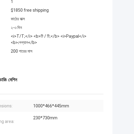
1
$1850 free shipping
কাঠের বাক্স
২-৩ দিন
<i>T/T;</i> <b>টি / টি;</b> <i>Paypal</i>
<b>পেপ্যাল</b>
200 পারের মাস
ারিং মেশিন
sions:
1000*466*445mm
230*730mm
ng area: