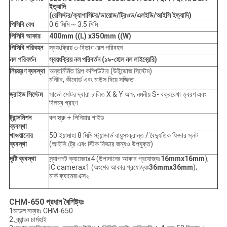
ইত্যাদি
(রেসিস্টর/ক্যাপাসিটর/ডায়োড/ট্রিওড/এলইডি/আইসি ইত্যাদি)
পিসিবি বেধ
0.6 মিমি ~ 3.5 মিমি
পিসিবি আকার
400mm ((L) x350mm ((W)
পিসিবি পরিবহন
স্বয়ংক্রিয় ৩-বিভাগ রেল পরিবহন
নল পরিবর্তন
স্বয়ংক্রিয় নল পরিবর্তন (১৯-হোল নল লাইব্রেরি)
নিয়ন্ত্রণ ব্যবস্থা
অন্তর্নির্মিত শিল্প কম্পিউটার (উইন্ডোজ সিস্টেম)
মনিটর, কীবোর্ড এবং মাউস দিয়ে সজ্জিত
ড্রাইভ সিস্টেম
সার্ভো মোটর দ্বারা চালিত X & Y অক্ষ; নমনীয় S- বক্ররেখা ত্বরণ এবং
বিলম্ব গ্রহণ
ট্রান্সমিশন
বল স্ক্রু + লিনিয়ার গাইড
ব্যবস্থা
খাওয়ানোর
50 ইয়ামাহা 8 মিমি স্ট্যান্ডার্ড বায়ুসংক্রান্ত / বৈদ্যুতিক ফিডার স্লট
ব্যবস্থা
(আইসি ট্রে এবং স্টিক ফিডার জন্যও উপযুক্ত)
দৃষ্টি ব্যবস্থা
স্ন্যাপশট ক্যামেরাx4 (উপাদানের আকার প্রযোজ্যঃ
16mmx16mm
);
IC camerax1 (অংশের আকার প্রযোজ্যঃ
36mmx36mm
);
মার্ক ক্যামেরাএক্স২
CHM-650 প্রধান বৈশিষ্ট্যঃ
1মডেল নম্বরঃ CHM-650
2. ব্র্যান্ডঃ চার্মহাই