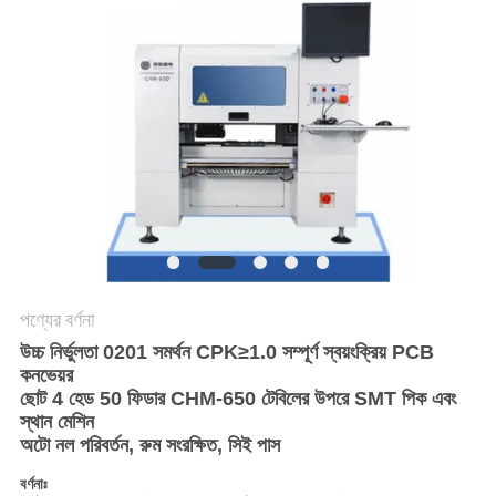
LINE
সাইটম্যাপ
গোপনীয়তা
নীতি
পণ্যের বর্ণনা
উচ্চ নির্ভুলতা 0201 সমর্থন CPK≥1.0 সম্পূর্ণ স্বয়ংক্রিয় PCB
কনভেয়র
ছোট 4 হেড 50 ফিডার CHM-650 টেবিলের উপরে SMT পিক এবং
স্থান মেশিন
অটো নল পরিবর্তন, রুম সংরক্ষিত, সিই পাস
বর্ণনাঃ