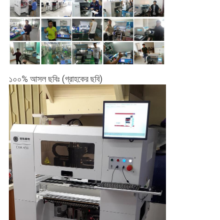
১০০% আসল ছবিঃ (গ্রাহকের ছবি)