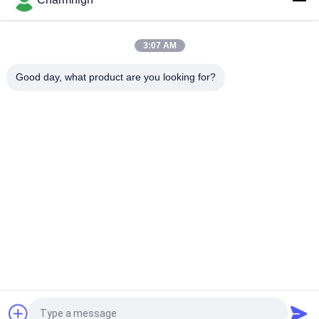
2 হেড 58 ফিডার CHMT48VB বেঞ্চটপ SMD পিক অ্যান্ড প্লেস রোবট সব এক চিপ
মাউন্টারে
3:07 AM
কমপ্যাক্ট ইন্ডাস্ট্রিয়াল এসএমডি পিক অ্যান্ড প্লেস মেশিন টিসি06 পিসিবি সমাবেশ লাইনের
জন্য চিপ মাউন্টার
Good day, what product are you looking for?
সব
এসএমটি পিক এবং প্লেস 
শ্রীমতি উত্পাদন লাইন
মেশিন
স্টেনসিল প্রিন্টার
এসএমটি রিফ্লো ওভেন
এসএমটি ফিডার
ছোট এসএমটি মেশিন
এসএমডি পিক এবং প্লেস 
পিসিবি বিধানসভা লাইন
মেশিন
উদ্ধৃতির জন্য আবেদন