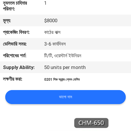
ন্যূনতম চাহিদার
1
পরিমাণ:
মান
মূল্য:
$8000
নিয়ন্ত্রণ
প্যাকেজিং বিবরণ:
কাঠের বাক্স
আমাদের
ডেলিভারি সময়:
3-6 কার্যদিবস
সাথে
পরিশোধের শর্ত:
টি/টি, ওয়েস্টার্ন ইউনিয়ন
যোগাযোগ
Supply Ability:
50 units per month
করুন
লক্ষণীয় করা:
0201 পিক অ্যান্ড প্লেস মেশিন
খবর
ভালো দাম
SHOPPING
ON