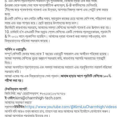
5. এটি মেশিন প্রতিস্থাপন পরিবর্তন খুব সুবিধাজনক, নিজেকে দ্বারা ঠিক করা সহজ.
6দরজা থেকে দরজা সেবা সঙ্গে আন্তর্জাতিক এক্সপ্রেস, 6-8 কার্যদিবসের ডেলিভারি.
7বিশেষ করে গবেষণাগার গবেষণা এবং উন্নয়ন, আপনার নিজস্ব নকশা এবং পেটেন্ট রক্ষা করার
জন্য.
8একটি মেশিন ৫ জন লোডিং কর্মীর সমান, ম্যানুয়াল কাজের চেয়ে অনেক বেশি দক্ষ, পরিচালনা করা
সহজ এবং খরচ সাশ্রয় করে। ছোট ব্যাচের উৎপাদনের জন্য ভাল।
9চার্মহাই কারখানার সরবরাহ, আমাদের সমস্ত মেশিনের অংশগুলি গবেষণা এবং উত্পাদন করা হয়।
10. চার্মহাই হ'ল এসএমটি পিক অ্যান্ড প্লেস মেশিনের একটি পেশাদার প্রস্তুতকারক, প্রথম পি
& পি ২০১১ সালে প্রকাশিত হয়েছিল। আমাদের দ্বারা গবেষণা করা সমস্ত সফ্টওয়্যার, ভাল
বিক্রয়োত্তর পরিষেবা সরবরাহ করেছে।
সার্ভিস ও ওয়ারেন্টিঃ
সম্পূর্ণ মেশিনটি কেনার সময় থেকে 1 বছরের ওয়ারেন্টি সময়কাল এবং আজীবন পরিষেবা রয়েছে।
আমরা সবসময় মেশিনের খুচরা যন্ত্রাংশ সরবরাহ করি, কারখানার সরাসরি সরবরাহের গ্যারান্টি
দিয়ে।
আমরা অনলাইনে প্রশ্নোত্তর এবং সমস্যা সমাধানের সহায়তা এবং প্রযুক্তিগত পরামর্শ পরিষেবা
সরবরাহ করি।
আমরা একের পর এক বিক্রয়োত্তর সেবা প্রদান।
জাহাজ ছাড়ার আগে প্রতিটি মেশিনের ১০০%
পরীক্ষা করা হয়।
টেকনিক্যাল সাপোর্ট:
কিমি লিউ: মব/ হোয়াটসঅ্যাপ: +৮৬১৩৫১০৬৭৫৭৫৬
ই-মেইল:
kimi@charmhigh-tech.com
আমাদের অনুসরণ করতে
স্বাগতম
ইউটিউব
:
https://www.youtube.com/@KimiLiuCharmhigh/videos
আপনি যদি আরও তথ্য জানতে চান, তাহলে দয়া করে আমাদের সাথে ইমেইলে যোগাযোগ করুন।
আমরা আপনাকে প্রথমবার উত্তর দেব।