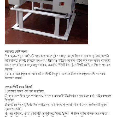
দয়া করে নোট করুনঃ
পিক অ্যান্ড প্লেস মেশিনটি প্যাকেজে অন্তর্ভুক্ত সমস্ত আনুষাঙ্গিকের সাথে সম্পূর্ণ সেট,আপনি
আলাদাভাবে ফিডার কিনতে হবে এবং 10mm বাইরের ব্যাসার্ধ পাইপ সঙ্গে কম্প্রেসার প্রস্তুত
করতে হবে (ফিডার জন্য বায়ু সরবরাহ, এএনসি, পিসিবি টপ...), পাইপটি মেশিনের পিছনে প্রবেশ
করানো।
দয়া করে আত্মবিশ্বাসের সাথে এই মেশিনটি কিনুন। আপনার পিক এবং প্লেস মেশিনের সাথে
উপভোগ করুন!
কেন চার্মহাই বেছে নিলে?
1পেশাদার নকশা এবং রুম সংরক্ষিত.
2. ব্যবহারকারী-বান্ধব অপারেশন, পেশাদার এসএমটি ইঞ্জিনিয়ারের প্রয়োজন নেই, এন্ট্রি-লেভেল
ডিভাইস
3একটি মেশিন - ইন্টিগ্রেটেড অপারেশন, অতিরিক্ত পাম্প বা পিসি বা কোন সমর্থনকারী সুবিধা
প্রয়োজন নেই।
4. খরচ কার্যকর, একটি পেশাদারী সম্পূর্ণ স্বয়ংক্রিয় SMT উত্পাদন লাইন মালিক খরচ কমাতে।