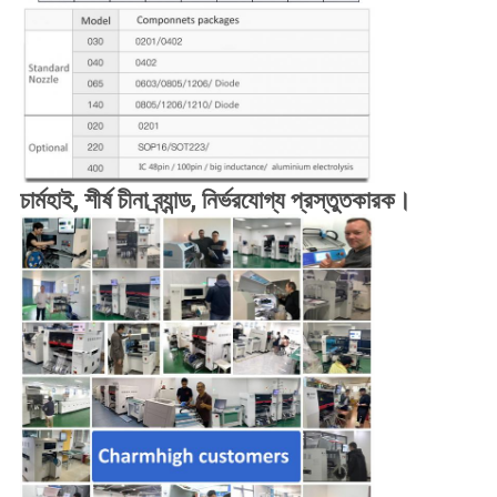
চার্মহাই, শীর্ষ চীনা ব্র্যান্ড, নির্ভরযোগ্য প্রস্তুতকারক।