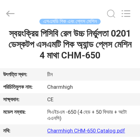
-
2026
CHARMHIGH
TECHNOLOGY
LIMITED.
এসএমডি পিক এবং প্লেস মেশিন
All
Rights
Reserved.
স্বয়ংক্রিয় পিসিবি রেল উচ্চ নির্ভুলতা 0201
বাড়ি
ডেস্কটপ এসএমটি পিক অ্যান্ড প্লেস মেশিন
পণ্য
4 মাথা CHM-650
ভিডিও
উৎপত্তি স্থল:
চীন
পরিচিতিমুলক নাম:
Charmhigh
আমাদের
সাক্ষ্যদান:
CE
সম্পর্কে
মডেল নম্বার:
সিএইচএম -650 (4 হেড + 50 ফিডার + অটো
এএনসি)
কারখানা
নথি:
Charmhigh CHM-650 Catalog.pdf
ভ্রমণ