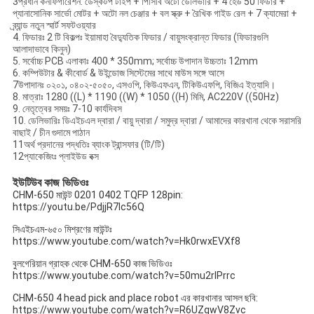
3প্রধান কনফিগারেশন: ডেস্কটপ টাইপ + পিসিবি অটো ডেলিভারি + 4 হেড 50 ফিডার +
প্যানাসোনিক সার্ভো মোটর + অটো নল চেঞ্জার + বল স্ক্রু + রৈখিক গাইড রেল + 7 ক্যামেরা +
ব্র্যান্ড নতুন স্মার্ট সফটওয়্যার
4. ফিডারঃ 2 টি বিকল্পঃ ইয়ামাহা বৈদ্যুতিক ফিডার / বায়ুসংক্রান্ত ফিডার (ফিডারগুলি
আলাদাভাবে কিনুন)
5. সর্বোচ্চ PCB এলাকাঃ 400 * 350mm; সর্বোচ্চ উপাদান উচ্চতাঃ 12mm
6. কম্পিউটার & কীবোর্ড & উইন্ডোজ সিস্টেমের সাথে মাউস সঙ্গে আসে
7উপাদানঃ ০২০১, ০৪০২-৫০৫০, এসওপি, কিউএফএন, টিকিউএফপি, বিজিএ ইত্যাদি।
8. মাত্রাঃ 1280 ((L) * 1190 ((W) * 1050 ((H) মিমি, AC220V ((50Hz)
9. নেতৃত্বের সময়ঃ 7-10 কার্যদিবস
10. ডেলিভারিঃ ডিএইচএল দ্বারা / বায়ু দ্বারা / সমুদ্র দ্বারা / আমাদের কারখানা থেকে সরাসরি
বাছাই / চীন গুদামে পাঠান
11অর্থ প্রদানের পদ্ধতিঃ ব্যাংক ট্রান্সফার (টি/টি)
12প্যাকেজিংঃ প্লাইউড বক্স
ইউটিউব কাজ ভিডিওঃ
CHM-650 মাউন্ট 0201 0402 TQFP 128pin:
https://youtu.be/PdjjR7lc56Q
সিএইচএম-৬৫০ মিশ্রণের মাউন্টঃ
https://www.youtube.com/watch?v=Hk0rwxEVXf8
বুলগেরিয়ান গ্রাহক থেকে CHM-650 কাজ ভিডিওঃ
https://www.youtube.com/watch?v=50mu2rlPrrc
CHM-650 4 head pick and place robot এর কারখানার আসল ছবি:
https://www.youtube.com/watch?v=R6UZqwV8Zvc