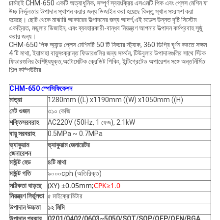
চার্মহাই CHM-650 একটি অত্যাধুনিক, সম্পূর্ণ স্বয়ংক্রিয় এসএমটি পিক এবং প্লেস মেশিন যা
উচ্চ নির্ভুলতার উপাদান স্থাপন করার জন্য ডিজাইন করা হয়েছে কিন্তু স্থান সংরক্ষণ করা
হয়েছে। ছোট থেকে মাঝারি আকারের উত্পাদনের জন্য আদর্শ,এই মডেল উন্নত দৃষ্টি সিস্টেম
একত্রিত, মডুলার ডিজাইন, এবং ব্যবহারকারী-বান্ধব নিয়ন্ত্রণ আপনার উত্পাদন কর্মপ্রবাহ সুষ্ঠু
করার জন্য।
CHM-650 পিক অ্যান্ড প্লেস মেশিনটি 50 টি ফিডার স্ট্যাক, 360 ডিগ্রি ঘূর্ণন করতে সক্ষম
4 টি মাথা, ইয়ামাহা বায়ুসংক্রান্ত ফিডারগুলির জন্য সমর্থন, টিউবুলার উপাদানগুলির সাথে স্টিক
ফিডারগুলির বৈশিষ্ট্যযুক্ত,অটোমেটিক ক্রেডিট পিকিং, ইন্টিগ্রেটেড অপারেশন সঙ্গে অন্তর্নির্মিত
শিল্প কম্পিউটার.
CHM-650 স্পেসিফিকেশন
মাত্রা
1280mm ((L) x1190mm ((W) x1050mm ((H)
নেট ওজন
৩১০ কেজি
শক্তি
সরবরাহ
AC220V (50Hz, 1 ফেজ), 2.1kW
বায়ু সরবরাহ
0.5MPa ~ 0.7MPa
ভ্যাকুয়াম
ভ্যাকুয়াম জেনারেটর
জেনারেশন
মাউন্ট হেড
৪টি মাথা
মাউন্ট গতি
৯০০০cph (অতিরিক্ত)
(XY) ±0.05mm;
CPK≥1.0
সঠিকতা বাড়ছে
নিয়ন্ত্রণ নির্ভুলতা
৫ মাইক্রোমিটার
উপাদান উচ্চতা
১২ মিমি
উপাদান প্রকার
0201/0402/0603~5050/SOT/SOP/QFP/QFN/BGA