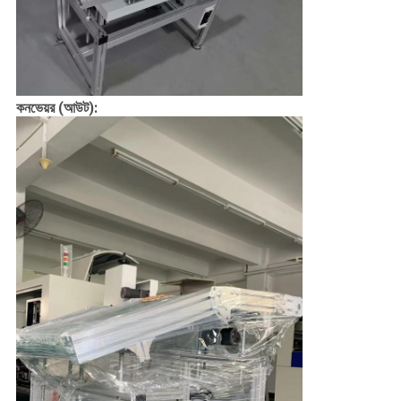
কনভেয়র (আউট):