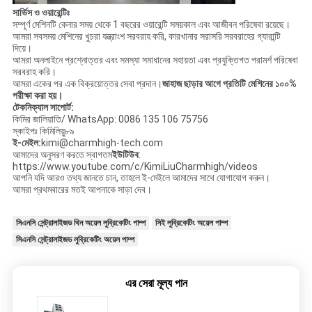
সার্ভিস ও ওয়ারেন্টিঃ
সম্পূর্ণ মেশিনটি কেনার সময় থেকে 1 বছরের ওয়ারেন্টি সময়কাল এবং আজীবন পরিষেবা রয়েছে।
আমরা সবসময় মেশিনের খুচরা যন্ত্রাংশ সরবরাহ করি, কারখানার সরাসরি সরবরাহের গ্যারান্টি
দিয়ে।
আমরা অনলাইনে প্রশ্নোত্তর এবং সমস্যা সমাধানের সহায়তা এবং প্রযুক্তিগত পরামর্শ পরিষেবা
সরবরাহ করি।
আমরা একের পর এক বিক্রয়োত্তর সেবা প্রদান।
জাহাজ ছাড়ার আগে প্রতিটি মেশিনের ১০০%
পরীক্ষা করা হয়।
টেকনিক্যাল সাপোর্ট:
কিমির জালিয়াতি/ WhatsApp: 0086 135 106 75756
স্কাইপঃ কিমিলিয়ু৮৯
ই-মেইল:
kimi@charmhigh-tech.com
আমাদের অনুসরণ করতে স্বাগতম
ইউটিউব
:
https://www.youtube.com/c/KimiLiuCharmhigh/videos
আপনি যদি আরও তথ্য জানতে চান, তাহলে ই-মেইলে আমাদের সাথে যোগাযোগ করুন।
আমরা প্রথমবারের মতই আপনাকে সাড়া দেব।
সিএনসি সেন্ট্রালাইজড থিন অয়েল লুব্রিকেটিং পাম্প
সিই লুব্রিকেটিং অয়েল পাম্প
সিএনসি সেন্ট্রালাইজড লুব্রিকেটিং অয়েল পাম্প
এর সেরা মূল্য পান