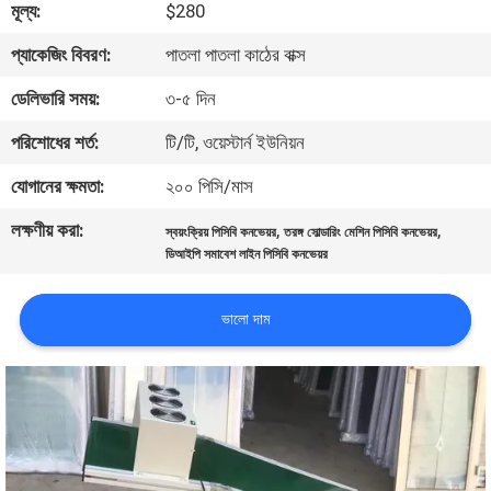
মূল্য:
$280
মান
প্যাকেজিং বিবরণ:
পাতলা পাতলা কাঠের বাক্স
নিয়ন্ত্রণ
ডেলিভারি সময়:
৩-৫ দিন
পরিশোধের শর্ত:
টি/টি, ওয়েস্টার্ন ইউনিয়ন
আমাদের
যোগানের ক্ষমতা:
২০০ পিসি/মাস
সাথে
লক্ষণীয় করা:
,
,
স্বয়ংক্রিয় পিসিবি কনভেয়র
তরঙ্গ সোল্ডারিং মেশিন পিসিবি কনভেয়র
যোগাযোগ
ডিআইপি সমাবেশ লাইন পিসিবি কনভেয়র
করুন
ভালো দাম
খবর
SHOPPING
ON