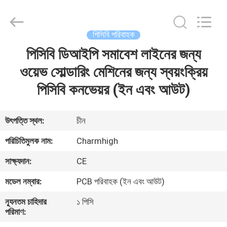
-
2026
CHARMHIGH
TECHNOLOGY
LIMITED.
পিসিবি পরিবাহক
All
Rights
Reserved.
পিসিবি ডিআইপি সমাবেশ লাইনের জন্য
বাড়ি
ওয়েভ সোল্ডারিং মেশিনের জন্য স্বয়ংক্রিয়
পণ্য
পিসিবি কনভেয়র (ইন এবং আউট)
ভিডিও
উৎপত্তি স্থল:
চীন
পরিচিতিমুলক নাম:
Charmhigh
আমাদের
সাক্ষ্যদান:
CE
সম্পর্কে
মডেল নম্বার:
PCB পরিবাহক (ইন এবং আউট)
কারখানা
ন্যূনতম চাহিদার
১ পিসি
পরিমাণ:
ভ্রমণ