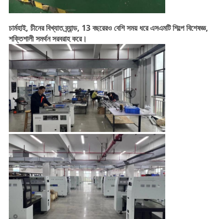
চার্মহাই, চীনের বিখ্যাত ব্র্যান্ড, 13 বছরেরও বেশি সময় ধরে এসএমটি শিল্পে বিশেষজ্ঞ,
শক্তিশালী সমর্থন সরবরাহ করে।