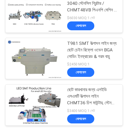
3040 স্টেনসিল প্রিন্টার /
CHMT48VB পিএনপি মেশিন /
রিফ্লো ওভেন T961
$6030 MOQ:1 সেট
যোগাযোগ
T981 SMT উত্পাদন লাইন জন্য
ছোট চেইন রিফ্লো ওভেন BGA
লোডিং ইনফ্রারেড & গরম বায়ু
$2450 MOQ:1
যোগাযোগ
ছোট কারখানার জন্য এলইডি
এসএমটি উত্পাদন লাইন
CHMT36 চিপ মাউন্টার, স্টেনসিল
প্রিন্টার, রিফ্লো ওভেন T960,
$3400 MOQ:1 সেট
যোগাযোগ