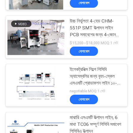
যোগাযোগ
মান
উচ্চ নির্ভুলতা 4-হেড CHM-
নিয়ন্ত্রণ
551P SMT উত্পাদন লাইন
PCB সমাবেশের জন্য 4-জোন
রিফ্লো ওভেন সহ
আমাদের
$15,200~$18,000 MOQ:1 সেট
যোগাযোগ
সাথে
যোগাযোগ
ইলেকট্রনিক্স শিল্পে পিসিবি
করুন
অ্যাসেম্বলির জন্য বৃহৎ-স্কেল
এসএমটি প্রোডাকশন লাইন ১০-
হেড পিক অ্যান্ড প্লেস
negotiable MOQ:1 সেট
খবর
যোগাযোগ
SHOPPING
মাঝারি এসএমটি উত্পাদন লাইন, 6
ON
মাথা TC06 সম্পূর্ণ পিসিবি সমাবেশ
পিসিবিএ উত্পাদন