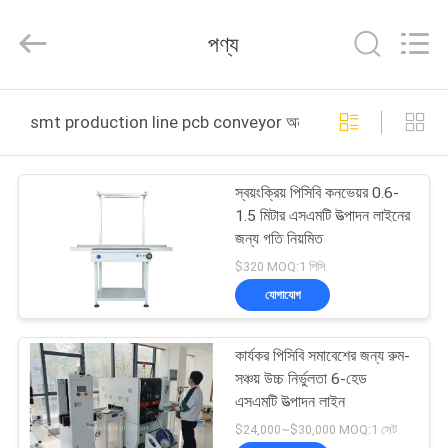
-
2026
CHARMHIGH
পণ্য
TECHNOLOGY
LIMITED.
All
Rights
Reserved.
বাড়ি
smt production line pcb conveyor অনলাইন উত্পাদন
পণ্য
স্বয়ংক্রিয় পিসিবি কনভেয়র 0.6-
1.5 মিটার এসএমটি উত্পাদন লাইনের
ভিডিও
জন্য গতি নিয়মিত
$320 MOQ:1 পিসি
আমাদের
যোগাযোগ
সম্পর্কে
কার্যকর পিসিবি সমাবেশের জন্য রুম-
সঞ্চয় উচ্চ নির্ভুলতা 6-হেড
কারখানা
এসএমটি উত্পাদন লাইন
ভ্রমণ
$24,000~$30,000 MOQ:1 সেট