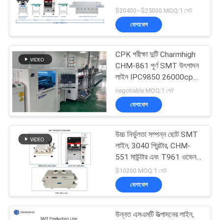
LINE
$20400~$25000 MOQ:1 সেট
যোগাযোগ
সাইটম্যাপ
CPK পরীক্ষা দুটি Charmhigh
গোপনীয়তা
CHM-861 পূর্ণ SMT উৎপাদন
লাইন IPC9850 26000cph
নীতি
পাস করেছে
negotiable MOQ:1 সেট
যোগাযোগ
উচ্চ নির্ভুলতা সম্পন্ন ছোট SMT
লাইন, 3040 প্রিন্টার, CHM-
551 মাউন্টার এবং T961 ওভেন
সহ
$10200 MOQ:1 সেট
যোগাযোগ
উন্নত এসএমটি উত্পাদনের লাইন,