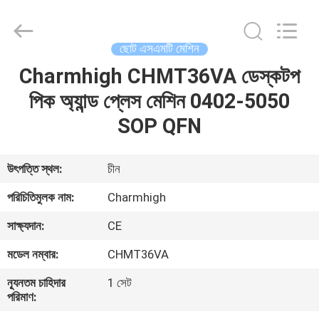
-
2026
CHARMHIGH
TECHNOLOGY
LIMITED.
ছোট এসএমটি মেশিন
All
Rights
Reserved.
Charmhigh CHMT36VA ডেস্কটপ
বাড়ি
পিক অ্যান্ড প্লেস মেশিন 0402-5050
পণ্য
SOP QFN
ভিডিও
উৎপত্তি স্থল:
চীন
পরিচিতিমুলক নাম:
Charmhigh
আমাদের
সাক্ষ্যদান:
CE
সম্পর্কে
মডেল নম্বার:
CHMT36VA
কারখানা
ন্যূনতম চাহিদার
1 সেট
পরিমাণ:
ভ্রমণ