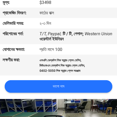
মূল্য:
$3498
মান
প্যাকেজিং বিবরণ:
কাঠের বাক্স
নিয়ন্ত্রণ
ডেলিভারি সময়:
২-৩ দিন
পরিশোধের শর্ত:
T/T, Paypal;
টি / টি, পেপাল;
Western Union
আমাদের
ওয়েস্টার্ন ইউনিয়ন
সাথে
যোগানের ক্ষমতা:
প্রতি মাসে 100
যোগাযোগ
লক্ষণীয় করা:
,
এসওপি ডেস্কটপ পিক অ্যান্ড প্লেস মেশিন
,
করুন
কিউএফএন ডেস্কটপ পিক অ্যান্ড প্লেস মেশিন
0402-5050 পিক অ্যান্ড প্লেস সরঞ্জাম
খবর
ভালো দাম
SHOPPING
ON