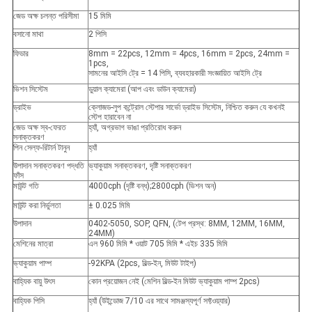
জেড অক্ষ চলন্ত পরিসীমা
15 মিমি
বসানো মাথা
2 পিসি
ফিডার
8mm = 22pcs, 12mm = 4pcs, 16mm = 2pcs, 24mm =
1pcs,
সামনের আইসি ট্রে = 14 পিসি, ব্যবহারকারী সংজ্ঞায়িত আইসি ট্রে
ভিশন সিস্টেম
ডুয়াল ক্যামেরা (আপ এবং ডাউন ক্যামেরা)
ড্রাইভ
ক্লোজড-লুপ কন্ট্রোল স্টেপার সার্ভো ড্রাইভ সিস্টেম, নিশ্চিত করুন যে কখনই
স্টেপ হারাবেন না
জেড অক্ষ স্ব-ফেরত
হ্যাঁ, অগ্রভাগ ভাঙা প্রতিরোধ করুন
সনাক্তকরণ
পিন সেল্ফ-রিটার্ন টানুন
হ্যাঁ
উপাদান সনাক্তকরণ পদ্ধতি
ভ্যাকুয়াম সনাক্তকরণ, দৃষ্টি সনাক্তকরণ
ফাঁস
মাউন্ট গতি
4000cph (দৃষ্টি বন্ধ);2800cph (ভিশন অন)
মাউন্ট করা নির্ভুলতা
± 0.025 মিমি
উপাদান
0402-5050, SOP, QFN, (টেপ প্রস্থ: 8MM, 12MM, 16MM,
24MM)
মেশিনের মাত্রা
এল 960 মিমি * ওয়াট 705 মিমি * এইচ 335 মিমি
ভ্যাকুয়াম পাম্প
-92KPA (2pcs, বিল্ড-ইন, মিউট টাইপ)
বাহ্যিক বায়ু উৎস
কোন প্রয়োজন নেই (মেশিন বিল্ড-ইন মিউট ভ্যাকুয়াম পাম্প 2pcs)
বাহ্যিক পিসি
হ্যাঁ (উইন্ডোজ 7/10 এর সাথে সামঞ্জস্যপূর্ণ সফ্টওয়্যার)