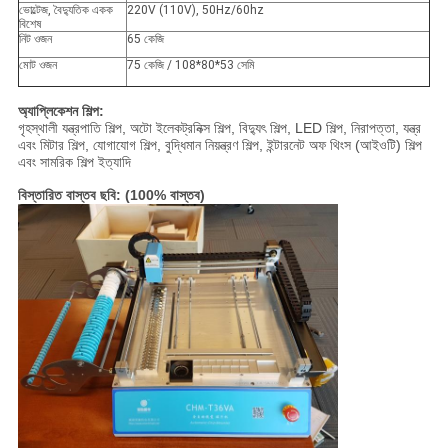
ভোল্টেজ, বৈদ্যুতিক একক
220V (110V), 50Hz/60hz
বিশেষ
নিট ওজন
65 কেজি
মোট ওজন
75 কেজি / 108*80*53 সেমি
অ্যাপ্লিকেশন শিল্প:
গৃহস্থালী যন্ত্রপাতি শিল্প, অটো ইলেকট্রনিক্স শিল্প, বিদ্যুৎ শিল্প, LED শিল্প, নিরাপত্তা, যন্ত্র
এবং মিটার শিল্প, যোগাযোগ শিল্প, বুদ্ধিমান নিয়ন্ত্রণ শিল্প, ইন্টারনেট অফ থিংস (আইওটি) শিল্প
এবং সামরিক শিল্প ইত্যাদি
বিস্তারিত বাস্তব ছবি: (100% বাস্তব)