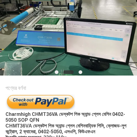
LINE
সাইটম্যাপ
গোপনীয়তা
নীতি
পণ্যের বর্ণনা
Charmhigh CHMT36VA ডেস্কটপ পিক অ্যান্ড প্লেস মেশিন 0402-
5050 SOP QFN
বাহ্যিক পিসি, ক্লোজড-লুপ
CHMT36VA ডেস্কটপ পিক অ্যান্ড প্লেস মেশিন
কন্ট্রোল, 2 ক্যামেরা, 0402-5050, এসওপি, কিউএফএন