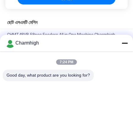
ছোট এসএমটি মেশিন
CHMT48VB 58pcs Feeders All in One Machine Charmhigh
Desktop Pick and Place Machine Small SMT Machine
Charmhigh
চরমহাই 7 মডেল ডেস্কটপ এসএমটি এসএমডি পিক এবং প্লেস মেশিন, ছোট পিসিবি মেশিং
মেশিন
7:24 PM
পিসিবি সমাবেশের জন্য CHMT36VB পিক এবং প্লেস সরঞ্জাম চারমহাই
Good day, what product are you looking for?
সব
এসএমটি পিক এবং প্লেস 
শ্রীমতি উত্পাদন লাইন
মেশিন
স্টেনসিল প্রিন্টার
এসএমটি রিফ্লো ওভেন