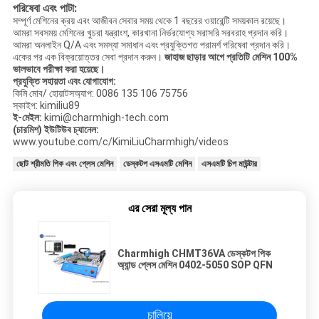
পরিষেবা এবং পাটা:
সম্পূর্ণ মেশিনের ক্রয় এবং আজীবন সেবার সময় থেকে 1 বছরের ওয়ারেন্টি সময়কাল রয়েছে।
আমরা সবসময় মেশিনের খুচরা যন্ত্রাংশ, কারখানা নির্ভরযোগ্য সরাসরি সরবরাহ প্রদান করি।
আমরা অনলাইন Q/A এবং সমস্যা সমাধান এবং প্রযুক্তিগত পরামর্শ পরিষেবা প্রদান করি।
একের পর এক বিক্রয়োত্তর সেবা প্রদান করুন।
জাহাজ ছাড়ার আগে প্রতিটি মেশিন 100%
ভালভাবে পরীক্ষা করা হয়েছে।
প্রযুক্তি সহায়তা এবং যোগাযোগ:
কিমি মোব/ হোয়াটসঅ্যাপ: 0086 135 106 75756
স্কাইপ: kimiliu89
ই-মেইল:
kimi@charmhigh-tech.com
(চারমিশ) ইউটিউব চ্যানেল:
www.youtube.com/c/KimiLiuCharmhigh/videos
ছোট শ্রীমতি পিক এবং প্লেস মেশিন
ডেস্কটপ এসএমটি মেশিন
এসএমটি চিপ মাউন্টার
এর সেরা মূল্য পান
Charmhigh CHMT36VA ডেস্কটপ পিক
অ্যান্ড প্লেস মেশিন 0402-5050 SOP QFN
চালিয়ে