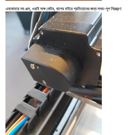
এনকোডার সহ এক্স, ওয়াই অক্ষ মোটর, ধাপের বাইরে প্রতিরোধের জন্য লসড-লুপ নিয়ন্ত্রণ: