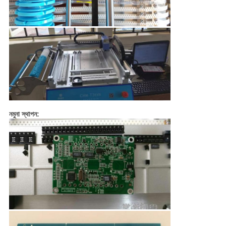
নমুনা স্থাপন: