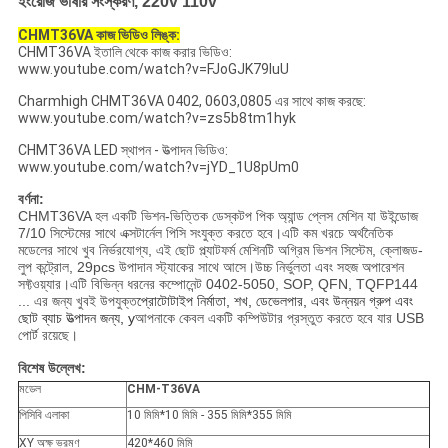
ইংরেজি ভাষার সংস্করণ, 220v 110v
CHMT36VA কাজ ভিডিও লিঙ্ক:
CHMT36VA ইতালি থেকে কাজ করার ভিডিও:
www.youtube.com/watch?v=FJoGJK79luU
Charmhigh CHMT36VA 0402, 0603,0805 এর সাথে কাজ করছে:
www.youtube.com/watch?v=zs5b8tm1hyk
CHMT36VA LED স্থাপন - উত্পাদন ভিডিও:
www.youtube.com/watch?v=jYD_1U8pUm0
বর্ণনা:
CHMT36VA হল একটি ভিশন-ভিত্তিক ডেস্কটপ পিক অ্যান্ড প্লেস মেশিন যা উইন্ডোজ
7/10 সিস্টেমের সাথে এক্সটার্নেল পিসি সংযুক্ত করতে হবে।এটি কম খরচে অর্থনৈতিক
মডেলের সাথে খুব নির্ভরযোগ্য, এই ছোট প্ল্যাটফর্ম মেশিনটি অগ্রিম ভিশন সিস্টেম, ক্লোজড-
লুপ কন্ট্রোল, 29pcs উপাদান স্ট্যাকের সাথে আসে।উচ্চ নির্ভুলতা এবং সহজ অপারেশন
সফ্টওয়্যার।এটি বিভিন্ন ধরনের কম্পোনেন্ট 0402-5050, SOP, QFN, TQFP144
... এর জন্য খুবই উপযুক্ত
প্রোটোটাইপ নির্মাতা, শখ, ডেভেলপার, এবং উন্নয়ন গ্রুপ এবং
ছোট ব্যাচ উত্পাদন জন্য, y
আপনাকে কেবল একটি কম্পিউটার প্রস্তুত করতে হবে যার USB
পোর্ট রয়েছে।
বিশেষ উল্লেখ:
মডেল
CHM-T36VA
পিসিবি এলাকা
10 মিমি*10 মিমি - 355 মিমি*355 মিমি
XY অক্ষ ভ্রমণ
420*460 মিমি