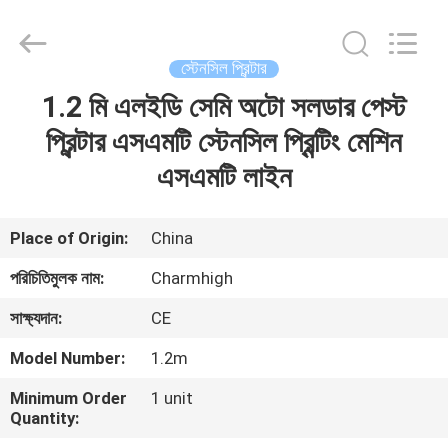
-
2026
CHARMHIGH
TECHNOLOGY
LIMITED.
স্টেনসিল প্রিন্টার
All
Rights
Reserved.
1.2 মি এলইডি সেমি অটো সলডার পেস্ট
বাড়ি
প্রিন্টার এসএমটি স্টেনসিল প্রিন্টিং মেশিন
পণ্য
এসএমটি লাইন
ভিডিও
Place of Origin:
China
পরিচিতিমুলক নাম:
Charmhigh
আমাদের
সাক্ষ্যদান:
CE
সম্পর্কে
Model Number:
1.2m
কারখানা
Minimum Order
1 unit
Quantity:
ভ্রমণ