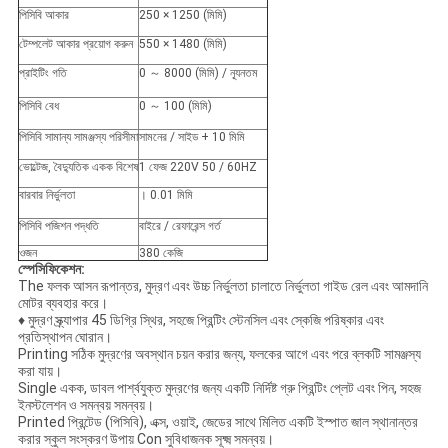
পিসিবি আকার
250 × 1250 (মিমি)
টেম্পলেট আকার প্রয়োগ করুন
550 × 1480 (মিমি)
প্রাইটিং গতি
0 ～ 8000 (মিমি) / ন্যূনতম
পিসিবি বেধ
0 ～ 100 (মিমি)
পিসিবি সামান্য সামঞ্জস্য পরিসীমা
সামনের / সাইড + 10 মিমি
ভোল্টেজ, বৈদ্যুতিক একক বিশেষ
1 ফেজ 220V 50 / 60HZ
বারবার নির্ভুলতা
। 0.01 মিমি
পিসিবি পজিশন পদ্ধতি
বাইরে / রেফারেন্স গর্ত
ওজন
380 কেজি
স্পেসিফিকেশন:
The ফলক আসন রূপান্তর, মুদ্রণ এবং উচ্চ নির্ভুলতা চালাতে নির্ভুলতা গাইড রেল এবং আমদানি
মোটর ব্যবহার করে।
♦ মুদ্রণ স্ক্র্যাপার 45 ডিগ্রি স্থির, সহজে প্রিন্টিং স্টেনসিল এবং স্কেজি পরিষ্কার এবং
প্রতিস্থাপন ঘোরান।
Printing সঠিক মুদ্রণের অবস্থান চয়ন করার জন্য, ফলকের আগে এবং পরে ব্লকটি সামঞ্জস্য
করা যায়।
Single একক, ডাবল পার্শ্বযুক্ত মুদ্রণের জন্য একটি নির্দিষ্ট গ্রু প্রিন্টিং প্লেট এবং পিন, সহজ
ইনস্টলেশন ও সমন্বয় সমন্বয়।
Printed প্রিন্টেড (পিসিবি), এক্স, ওয়াই, জেডের সাথে মিলিত একটি ইস্পাত জাল স্থানান্তর
করার স্কুল সংস্করণ উপায় Con সুবিধাজনক সূক্ষ্ম সমন্বয়।