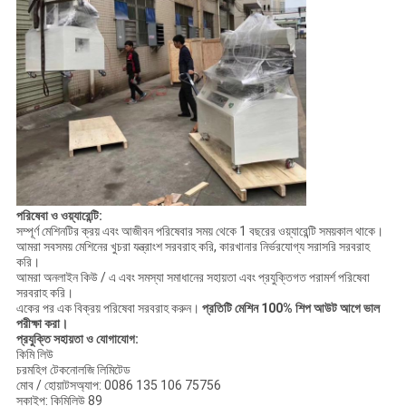
পরিষেবা ও ওয়্যারেন্টি:
সম্পূর্ণ মেশিনটির ক্রয় এবং আজীবন পরিষেবার সময় থেকে 1 বছরের ওয়্যারেন্টি সময়কাল থাকে।
আমরা সবসময় মেশিনের খুচরা যন্ত্রাংশ সরবরাহ করি, কারখানার নির্ভরযোগ্য সরাসরি সরবরাহ
করি।
আমরা অনলাইন কিউ / এ এবং সমস্যা সমাধানের সহায়তা এবং প্রযুক্তিগত পরামর্শ পরিষেবা
সরবরাহ করি।
একের পর এক বিক্রয় পরিষেবা সরবরাহ করুন।
প্রতিটি মেশিন 100% শিপ আউট আগে ভাল
পরীক্ষা করা।
প্রযুক্তি সহায়তা ও যোগাযোগ:
কিমি লিউ
চরমহিগ টেকনোলজি লিমিটেড
মোব / হোয়াটসঅ্যাপ: 0086 135 106 75756
স্কাইপ: কিমিলিউ 89