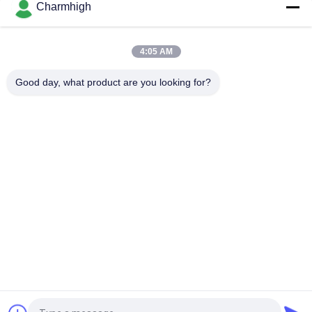
Charmhigh
লাইন
আধা অটো সলডার পেস্ট প্রিন্টার 3250, স্ক্রিন প্রিন্টিং মেশিন 320 * 500 মিমি
4:05 AM
E6 সম্পূর্ণ স্বয়ংক্রিয় SMT সোল্ডার পেস্ট প্রিন্টার 600x350mm স্ক্রিন প্রিন্টিং মেশিন
Good day, what product are you looking for?
সব
এসএমটি পিক এবং প্লেস 
শ্রীমতি উত্পাদন লাইন
মেশিন
স্টেনসিল প্রিন্টার
এসএমটি রিফ্লো ওভেন
এসএমটি ফিডার
ছোট এসএমটি মেশিন
এসএমডি পিক এবং প্লেস 
পিসিবি বিধানসভা লাইন
মেশিন