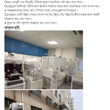
One একমুখী এবং দ্বিমুখী, বিভিন্ন মুদ্রণ পদ্ধতিতে সেট করা যেতে পারে।
Output আউটপুট পরিসংখ্যান উত্পাদন সহজতর করার জন্য স্বয়ংক্রিয় গণনা ফাংশন সহ।
♦ সামঞ্জস্যযোগ্য ফলক কোণ, ইস্পাত ফলক, রাবার স্ক্র্যাপার উপযুক্ত।
Screen একটি স্ক্রিন সেভার ফাংশন সহ টাচ স্ক্রিন, টাচ-স্ক্রিনের জীবন রক্ষার জন্য সময়টি
সামঞ্জস্য করা যেতে পারে।
♦ মুদ্রণের গতি প্রদর্শন সামঞ্জস্য করা যেতে পারে।
বাস্তব ছবি: