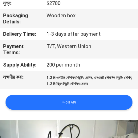
মূল্য:
$2780
মান
Packaging
Wooden box
Details:
নিয়ন্ত্রণ
Delivery Time:
1-3 days after payment
আমাদের
Payment
T/T, Western Union
Terms:
সাথে
Supply Ability:
200 per month
যোগাযোগ
লক্ষণীয় করা:
,
,
করুন
1.2 মি এলইডি স্টেনসিল প্রিন্টিং মেশিন
এসএমটি স্টেনসিল প্রিন্টিং মেশিন
1.2 মি স্ক্রিন প্রিন্ট স্টেনসিল মেকার
খবর
ভালো দাম
SHOPPING
ON