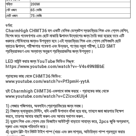
শক্তি
200W
নেট ওজন
65 কেজি
মোট ওজন
75 কেজি
বর্ণনা:
CharmHigh CHMT36 হল একটি বেসিক ডেস্কটপ স্বয়ংক্রিয় পিক এবং প্লেস মেশিন,
বিশেষ করে গবেষণাগার এবং ছোট মাঝারি উত্পাদন উদ্যোগের জন্য তৈরি করা হয়েছে তবে এটি
গুরুতর শৌখিনদের জন্যও উপযুক্ত হবে।এই স্বয়ংক্রিয় পিক এবং প্লেস মেশিনগুলি ছোট
ব্যাচের উত্পাদন, পরীক্ষাগার গবেষণা এবং উন্নয়ন, পণ্যের নমুনা পরীক্ষা, LED SMT
প্রক্রিয়াকরণ এবং অন্যান্য অনুরূপ প্রক্রিয়াগুলির জন্য উপযুক্ত।
LED মাউন্ট করার জন্য YouTube ভিডিও লিঙ্ক:
https://www.youtube.com/watch?v=-V4s49N8BbE
গ্রাহকের কাছ থেকে CHMT36 ভিডিও:
www.youtube.com/watch?v=Pf3pmH-yytA
দুই Charmhigh CHMT36 একসাথে কাজ করছে - গ্রাহকের কাছ থেকে
www.youtube.com/watch?v=CZIcvcKUIj4
1) লেজার পজিশনার, অনলাইন প্রোগ্রামিংয়ের জন্য সহজ।
2) নিজস্ব ভ্যাকুয়াম টেস্টিং, যদি একটি উপাদান বাঁকা হয়ে যায়, তাহলে জমা জায়গায় নিক্ষেপ
করবে, তারপর আবার বাছাই করুন এবং আবার স্থাপন করুন..
3) ডুয়াল পিক এবং প্লেস হেড ডিজাইন আউটপুট বাড়াতে সাহায্য করে, 2pcs জুকি অগ্রভাগ,
দ্রুত এবং সহজে পরিবর্তন করে।
4) ডুয়াল বিল্ট-ইন মিউট টাইপ পাম্প (খরচ এবং রুম সাশ্রয়, অতিরিক্ত পাম্প প্রস্তুত করার