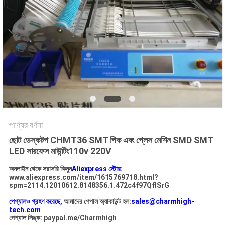
LINE
সাইটম্যাপ
গোপনীয়তা
নীতি
পণ্যের বর্ণনা
ছোট ডেস্কটপ CHMT36 SMT পিক এবং প্লেস মেশিন SMD SMT
LED সারফেস মাউন্টিং
110v 220V
অনলাইন থেকে সরাসরি কিনুন
Aliexpress স্টোর
:
www.aliexpress.com/item/1615769718.html?
spm=2114.12010612.8148356.1.472c4f97QfISrG
পেপ্যালও গ্রহণ করেছে,
আমাদের পেপাল অ্যাকাউন্ট হল:
sales@charmhigh-
tech.com
পেপ্যাল ​​লিঙ্ক: paypal.me/Charmhigh