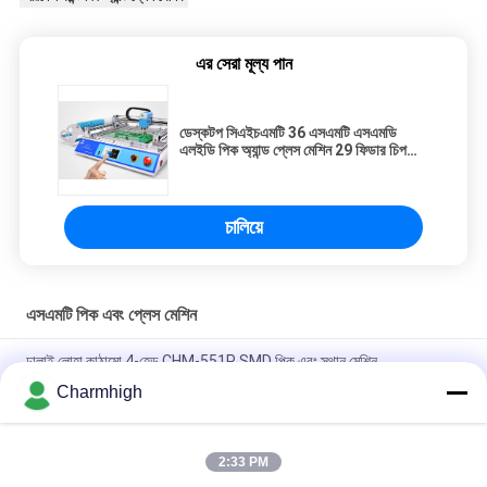
এর সেরা মূল্য পান
ডেস্কটপ সিএইচএমটি 36 এসএমটি এসএমডি
এলইডি পিক অ্যান্ড প্লেস মেশিন 29 ফিডার চিপ
মাউন্টার
চালিয়ে
এসএমটি পিক এবং প্লেস মেশিন
ঢালাই লোহা কাঠামো 4-হেড CHM-551P SMD পিক এবং স্থান মেশিন
Charmhigh
সংকীর্ণ নকশা উচ্চ নির্ভুলতা TC06 মডিউল এসএমটি পিক এবং স্থান মেশিন 6 মাথা সমর্থন
01005
2:33 PM
চার্মহাই TM08 পিসিবিএ ম্যানুফ্যাকচারিং এসএমটি চিপ মাউন্টার প্লেসমেন্ট মেশিন