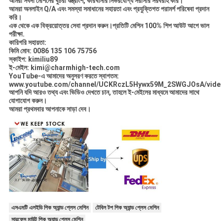
আমরা সর্বদা মেশিনের খুচরা যন্ত্রাংশ, কারখানার নির্ভরযোগ্য সরাসরি সরবরাহ করি।
আমরা অনলাইন Q/A এবং সমস্যা সমাধানের সহায়তা এবং প্রযুক্তিগত পরামর্শ পরিষেবা প্রদান
করি।
এক থেকে এক বিক্রয়োত্তর সেবা প্রদান করুন।
প্রতিটি মেশিন 100% শিপ আউট আগে ভাল
পরীক্ষা.
কারিগরি সহায়তা:
কিমি মোব: 0086 135 106 75756
স্কাইপ: kimiliu89
ই-মেইল: kimi@charmhigh-tech.com
YouTube-এ আমাদের অনুসরণ করতে স্বাগতম:
www.youtube.com/channel/UCKRczL5Hywx59M_2SWGJOsA/vide
আপনি যদি আরও তথ্য এবং ভিডিও দেখতে চান, তাহলে ই-মেইলের মাধ্যমে আমাদের সাথে
যোগাযোগ করুন।
আমরা প্রথমবার আপনাকে সাড়া দেব।
এসএমটি এলইডি পিক অ্যান্ড প্লেস মেশিন
টেবিল টপ পিক অ্যান্ড প্লেস মেশিন
সারফেস মাউন্ট পিক অ্যান্ড প্লেস মেশিন