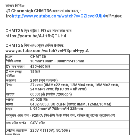
কাজের ভিডিও:
দুটি Charmhigh CHMT36 একসাথে কাজ করছে -
fro
http://www.youtube.com/watch?v=CZIcvcKUIj4
আমি গ্রাহক:
CHMT36 ক্রি রাউন্ড LED এর সাথে কাজ করে:
https://youtu.be/AJ-ifbQTUH4
CHMT36 পিক এবং প্লেস মেশিন উত্পাদন:
www.youtube.com/watch?v=Pf3pmH-yytA
মডেল
CHMT36
পিসিবি এলাকা
10mm*10mm - 380mm*415mm
XY অক্ষ ভ্রমণ
420*460 মিমি
Z অক্ষ চলন্ত
15 মিমি
পরিসীমা
অগ্রভাগ
2 পিসি (জুকি অগ্রভাগ)
ফিডার
37 ফেডার (8MM=22 ফেডার, 12MM=4 ফেডার, 16MM=2 ফেডার,
24MM=1 ফেডার, প্রি IC ট্রে = 8টি ফেডার)
দ্রুততা
6000cph (সর্বোচ্চ 7200cph)
যথার্থতা
±0.025 মিমি
আকার
0402-5050, SOP,QFN (প্রস্থ: 8MM, 12MM,16MM)
মাত্রা
L 960mm*W 705mm*H 335mm
ভ্যাকুয়াম এয়ার পাম্প
-92KPA (ইন-বিল্ট) নিঃশব্দ টাইপ পাম্প, বাহ্যিক বায়ু পাম্পের প্রয়োজন নেই
কাজ ফাইল সমর্থন
CSV ফাইল
ভোল্টেজ, বৈদ্যুতিক
220V বা (110V), 50/60Hz
একক বিশেষ