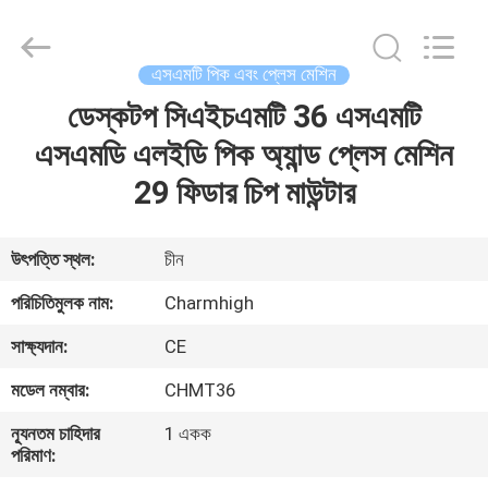
-
2026
CHARMHIGH
TECHNOLOGY
LIMITED.
এসএমটি পিক এবং প্লেস মেশিন
All
Rights
Reserved.
ডেস্কটপ সিএইচএমটি 36 এসএমটি
বাড়ি
এসএমডি এলইডি পিক অ্যান্ড প্লেস মেশিন
পণ্য
29 ফিডার চিপ মাউন্টার
ভিডিও
উৎপত্তি স্থল:
চীন
পরিচিতিমুলক নাম:
Charmhigh
আমাদের
সাক্ষ্যদান:
CE
সম্পর্কে
মডেল নম্বার:
CHMT36
কারখানা
ন্যূনতম চাহিদার
1 একক
পরিমাণ:
ভ্রমণ