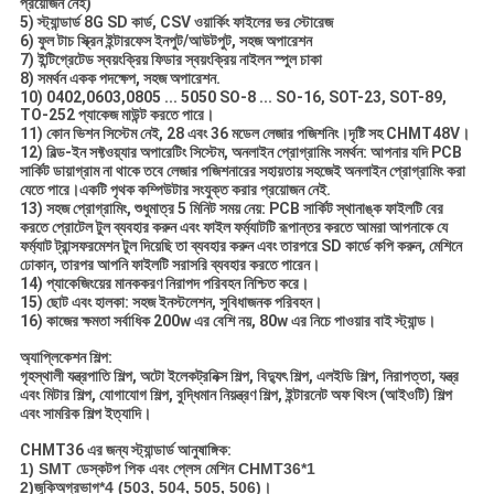
প্রয়োজন নেই)
5) স্ট্যান্ডার্ড 8G SD কার্ড, CSV ওয়ার্কিং ফাইলের ভর স্টোরেজ
6) ফুল টাচ স্ক্রিন ইন্টারফেস ইনপুট/আউটপুট, সহজ অপারেশন
7) ইন্টিগ্রেটেড স্বয়ংক্রিয় ফিডার স্বয়ংক্রিয় নাইলন স্পুল চাকা
8) সমর্থন একক পদক্ষেপ, সহজ অপারেশন.
10) 0402,0603,0805 ... 5050 SO-8 ... SO-16, SOT-23, SOT-89,
TO-252 প্যাকেজ মাউন্ট করতে পারে।
11) কোন ভিশন সিস্টেম নেই, 28 এবং 36 মডেল লেজার পজিশনিং।দৃষ্টি সহ CHMT48V।
12) বিল্ড-ইন সফ্টওয়্যার অপারেটিং সিস্টেম, অনলাইন প্রোগ্রামিং সমর্থন: আপনার যদি PCB
সার্কিট ডায়াগ্রাম না থাকে তবে লেজার পজিশনারের সহায়তায় সহজেই অনলাইন প্রোগ্রামিং করা
যেতে পারে।একটি পৃথক কম্পিউটার সংযুক্ত করার প্রয়োজন নেই.
13) সহজ প্রোগ্রামিং, শুধুমাত্র 5 মিনিট সময় নেয়: PCB সার্কিট স্থানাঙ্ক ফাইলটি বের
করতে প্রোটেল টুল ব্যবহার করুন এবং ফাইল ফর্ম্যাটটি রূপান্তর করতে আমরা আপনাকে যে
ফর্ম্যাট ট্রান্সফরমেশন টুল দিয়েছি তা ব্যবহার করুন এবং তারপরে SD কার্ডে কপি করুন, মেশিনে
ঢোকান, তারপর আপনি ফাইলটি সরাসরি ব্যবহার করতে পারেন।
14) প্যাকেজিংয়ের মানককরণ নিরাপদ পরিবহন নিশ্চিত করে।
15) ছোট এবং হালকা: সহজ ইনস্টলেশন, সুবিধাজনক পরিবহন।
16) কাজের ক্ষমতা সর্বাধিক 200w এর বেশি নয়, 80w এর নিচে পাওয়ার বাই স্ট্যান্ড।
অ্যাপ্লিকেশন শিল্প:
গৃহস্থালী যন্ত্রপাতি শিল্প, অটো ইলেকট্রনিক্স শিল্প, বিদ্যুৎ শিল্প, এলইডি শিল্প, নিরাপত্তা, যন্ত্র
এবং মিটার শিল্প, যোগাযোগ শিল্প, বুদ্ধিমান নিয়ন্ত্রণ শিল্প, ইন্টারনেট অফ থিংস (আইওটি) শিল্প
এবং সামরিক শিল্প ইত্যাদি।
CHMT36 এর জন্য স্ট্যান্ডার্ড আনুষাঙ্গিক:
1) SMT ডেস্কটপ পিক এবং প্লেস মেশিন CHMT36*1
2)
জুকি
অগ্রভাগ*4 (503, 504, 505, 506)।