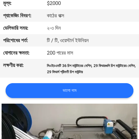
মূল্য:
$2000
মান
প্যাকেজিং বিবরণ:
কাঠের বাক্স
নিয়ন্ত্রণ
ডেলিভারি সময়:
২-৩ দিন
পরিশোধের শর্ত:
টি / টি, ওয়েস্টার্ন ইউনিয়ন
আমাদের
যোগানের ক্ষমতা:
200 পারের মাস
সাথে
লক্ষণীয় করা:
,
,
সিএইচএমটি 36 চিপ মাউন্টারের মেশিন
29 ফিডারগুলি চিপ মাউন্টারের মেশিন
যোগাযোগ
29 ফিডার্স শ্রীমতী চিপ মাউন্টার
করুন
ভালো দাম
খবর
SHOPPING
ON