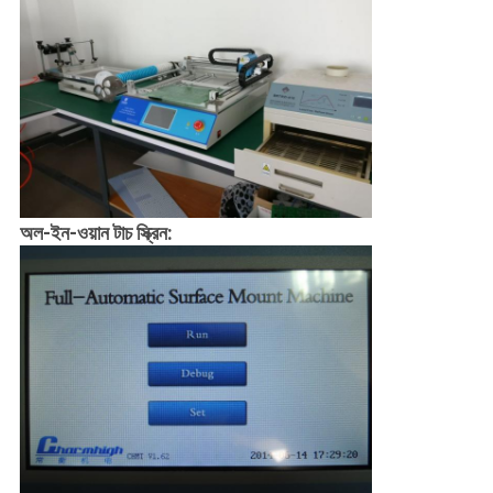
অল-ইন-ওয়ান টাচ স্ক্রিন: