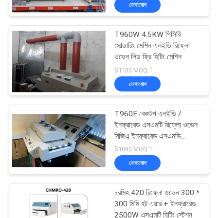
যোগাযোগ
মান
T960W 4.5KW পিসিবি
নিয়ন্ত্রণ
23
সোল্ডারিং মেশিন এলইডি রিফ্লো
ওভেন লিড ফ্রি হিটিং মেশিন
স্টেনসিল প্রিন্টার
আমাদের
$1100 MOQ:1
যোগাযোগ
সাথে
যোগাযোগ
T960E বেঞ্চটপ এলইডি /
করুন
ইনফ্রারেড এসএমটি রিফ্লো ওভেন
বিজিএ ইনফ্রারেড এসএমডি
34
রিভারক স্টেশন
$1080 MOQ:1
খবর
যোগাযোগ
এসএমটি রিফ্লো ওভেন
SHOPPING
চরমিহ 420 রিফ্লো ওভেন 300 *
ON
300 মিমি হট এয়ার + ইনফ্রারেড
2500W এসএমটি হিটিং স্টেশন