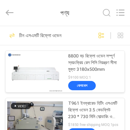
-
2026
CHARMHIGH
পণ্য
TECHNOLOGY
LIMITED.
All
Rights
Reserved.
বাড়ি
74
চীন এসএমটি রিফ্লো ওভেন
এসএমটি পিক এবং প্লেস
পণ্য
মেশিন
8800 বড় রিফ্লো ওভেন সম্পূর্ণ
স্বয়ংক্রিয় রেল পিসি নিয়ন্ত্রণ সীসা
ভিডিও
মুক্ত 3180x500mm
$9100 MOQ:1
আমাদের
যোগাযোগ
37
সম্পর্কে
T961 ইনফ্রারেড হিটিং এসএমটি
শ্রীমতি উত্পাদন লাইন
রিফ্লো ওভেন 3.5 কেডব্লিউ
কারখানা
230 * 730 মিমি সোল্ডারিং ওভেন
পুহুই টি -961
ভ্রমণ
$1850 free shipping MOQ:1pcs