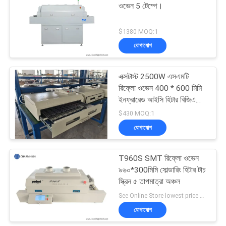
ওভেন 5 টেম্পে।
19
$1380 MOQ:1
এসএমডি পিক এবং প্লেস
যোগাযোগ
মেশিন
এক্সটাস্ট 2500W এসএমটি
রিফ্লো ওভেন 400 * 600 মিমি
ইনফ্রারেড আইসি হিটার বিজিএ
এসএমডি এসএমটি হিটিং সেশন সহ
$430 MOQ:1
টি 962 সি
যোগাযোগ
8
T960S SMT রিফ্লো ওভেন
পিসিবি বিধানসভা লাইন
৯৬০*300মিমি সোল্ডারিং হিটার টাচ
স্ক্রিন ৫ তাপমাত্রা অঞ্চল
See Online Store lowest price MOQ:1
যোগাযোগ