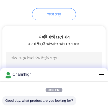
10
আরো দেখুন
এসএমটি আনুষাঙ্গিক
একটি বার্তা রেখে যান
আমরা শীঘ্রই আপনাকে আবার কল করব!
6
ওয়েভ সোল্ডারিং মেশিন
Charmhigh
8:48 PM
Good day, what product are you looking for?