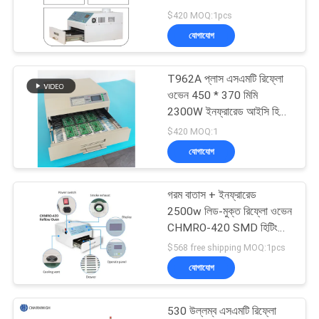
LINE
$420 MOQ:1pcs
যোগাযোগ
সাইটম্যাপ
21
T962A প্লাস এসএমটি রিফ্লো
এসএমটি ফিডার
গোপনীয়তা
ওভেন 450 * 370 মিমি
2300W ইনফ্রারেড আইসি হিটার
নীতি
পিসিবি সোল্ডারিং T962A +
$420 MOQ:1
যোগাযোগ
গরম বাতাস + ইনফ্রারেড
21
2500w লিড-মুক্ত রিফ্লো ওভেন
CHMRO-420 SMD হিটিং
ছোট এসএমটি মেশিন
স্টেশন
$568 free shipping MOQ:1pcs
যোগাযোগ
530 উল্লম্ব এসএমটি রিফ্লো