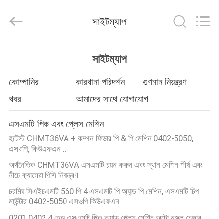
-
2026
CHARMHIGH
সাইটম্যাপ
TECHNOLOGY
LIMITED.
All
Rights
Reserved.
বাড়ি
সাইটম্যাপ
পণ্য
কোম্পানির
কারখানা পরিদর্শন
গুণমান নিয়ন্ত্রণ
খবর
আমাদের সাথে যোগাযোগ
ভিডিও
এসএমটি পিক এবং প্লেস মেশিন
হটেস্ট CHMT36VA + কম্পন ফিডার পি & পি মেশিন 0402-5050,
আমাদের
এসওপি, কিউএফএন ..
সম্পর্কে
অর্থনৈতিক CHMT36VA এসএমটি চয়ন করুন এবং স্থান মেশিন শীর্ষ এবং
নীচে ক্যামেরা পিসি নিয়ন্ত্রণ
চরমিঘ সিএইচএমটি 560 পি 4 এসএমটি পি অ্যান্ড পি মেশিন, এসএমটি চিপ
কারখানা
মাউন্টার 0402-5050 এসওপি কিউএফএন
ভ্রমণ
0201 0402 4 হেড এসএমটি পিক অ্যান্ড প্লেস মেশিন অটো নজল চেঞ্জার