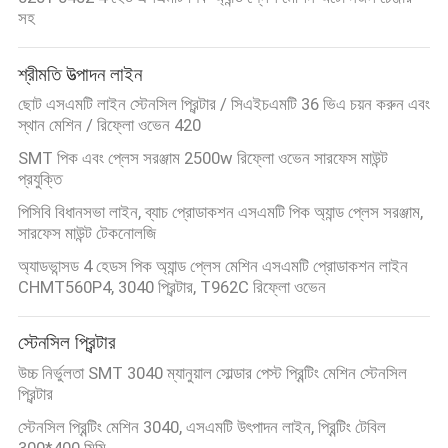
সহ
মান
শ্রীমতি উত্পাদন লাইন
নিয়ন্ত্রণ
ছোট এসএমটি লাইন স্টেনসিল প্রিন্টার / সিএইচএমটি 36 ভিএ চয়ন করুন এবং
স্থান মেশিন / রিফ্লো ওভেন 420
আমাদের
SMT পিক এবং প্লেস সরঞ্জাম 2500w রিফ্লো ওভেন সারফেস মাউন্ট
প্রযুক্তি
সাথে
পিসিবি বিধানসভা লাইন, ব্যাচ প্রোডাকশন এসএমটি পিক অ্যান্ড প্লেস সরঞ্জাম,
যোগাযোগ
সারফেস মাউন্ট টেকনোলজি
করুন
অ্যাডভান্সড 4 হেডস পিক অ্যান্ড প্লেস মেশিন এসএমটি প্রোডাকশন লাইন
CHMT560P4, 3040 প্রিন্টার, T962C রিফ্লো ওভেন
খবর
স্টেনসিল প্রিন্টার
উচ্চ নির্ভুলতা SMT 3040 ম্যানুয়াল সোল্ডার পেস্ট প্রিন্টিং মেশিন স্টেনসিল
SHOPPING
প্রিন্টার
ON
স্টেনসিল প্রিন্টিং মেশিন 3040, এসএমটি উৎপাদন লাইন, প্রিন্টিং টেবিল
300*400 মিমি