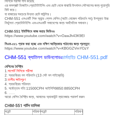
সিপিকে পরীক্ষা পাস করেছে.
এর কমপ্যাক্ট ডিজাইন প্রোটোটাইপিং এবং ছোট থেকে মাঝারি উৎপাদন সেটআপের জন্য পুরোপুরি
ফিট করে।
যা বাজারের সবচেয়ে উন্নত ছোট মাউন্টার।
CHM-551 এসএমটি পিক অ্যান্ড প্লেস মেশিন (অটো নোজেল পরিবর্তন সহ) উপযুক্ত উচ্চ
নির্ভুলতা প্রোটোটাইপিং এবং
এসএমটি সমাবেশের জন্য অর্থনৈতিক সমাধান।
CHM-551 ইউটিউবে কাজ করার ভিডিওঃ
https://www.youtube.com/watch?v=OawJh43K9EI
সিএম-৫৫১ প্যাক করা হচ্ছে এবং দক্ষিণ আফ্রিকায় পাঠানোর জন্য প্রস্তুত:
https://www.youtube.com/watch?v=KBGGZVmYOzY
CHM-551 ক্যাটালগ ডাউনলোডঃ
চার্মহাইচ CHM-551.pdf
মেশিনের বৈশিষ্ট্য
1.
সাপোর্ট সিপিকে পরীক্ষা
2. স্বয়ংক্রিয় নল পরিবর্তন (13 সেট নল লাইব্রেরি)
3.
তাপীয় ক্ষতিপূরণ
4. স্বয়ংক্রিয় পরিবহন
5. সর্বোত্তম গতি:11500CPH আইপিসি9850:8850CPH
6. ......
আরো মেশিন বৈশিষ্ট্য জন্য, আমাদের অ্যাকাউন্ট ম্যানেজার পরামর্শ করুন
CHM-551 পার্টস তালিকা
পয়েন্ট
পরিমাণ
পয়েন্ট
পরিমাণ