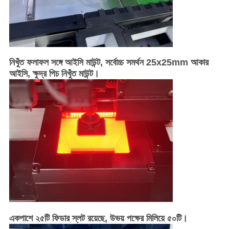
নিখুঁত ফলাফল সঙ্গে আইসি মাউন্ট, সর্বোচ্চ সমর্থন 25x25mm আকার
আইসি, ক্ষুদ্র পিচ নিখুঁত মাউন্ট।
একপাশে ২৫টি ফিডার স্লট রয়েছে, উভয় পক্ষের মিলিয়ে ৫০টি।