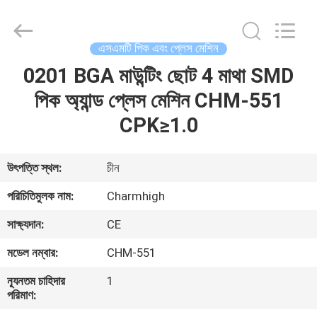
-
2026
CHARMHIGH
TECHNOLOGY
LIMITED.
এসএমটি পিক এবং প্লেস মেশিন
All
Rights
Reserved.
0201 BGA মাউন্টিং ছোট 4 মাথা SMD
বাড়ি
পিক অ্যান্ড প্লেস মেশিন CHM-551
পণ্য
CPK≥1.0
ভিডিও
উৎপত্তি স্থল:
চীন
পরিচিতিমুলক নাম:
Charmhigh
আমাদের
সাক্ষ্যদান:
CE
সম্পর্কে
মডেল নম্বার:
CHM-551
কারখানা
ন্যূনতম চাহিদার
1
পরিমাণ:
ভ্রমণ