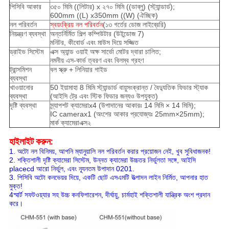
পিসিবি আকার
৩৫০ মিমি ((লিটার) x ২৭০ মিমি ((ডাব্লু) (স্ট্যান্ডার্ড);
600mm ((L) x350mm ((W) (ঐচ্ছিক)
নল পরিবর্তন
স্বয়ংক্রিয় নল পরিবর্তন
(১৩ গর্তের ডোজ লাইব্রেরি)
নিয়ন্ত্রণ ব্যবস্থা
অন্তর্নির্মিত শিল্প কম্পিউটার (উইন্ডোজ 7)
মনিটর, কীবোর্ড এবং মাউস দিয়ে সজ্জিত
ড্রাইভ সিস্টেম
এক্স অ্যান্ড ওয়াই অক্ষ সার্ভো মোটর দ্বারা চালিত;
নমনীয় এস-কার্ভ ত্বরণ এবং বিলম্ব গ্রহণ
ট্রান্সমিশন
বল স্ক্রু + লিনিয়ার গাইড
ব্যবস্থা
খাওয়ানোর
50 ইয়ামাহা 8 মিমি স্ট্যান্ডার্ড বায়ুসংক্রান্ত / বৈদ্যুতিক ফিডার স্ট্যাক
ব্যবস্থা
(আইসি ট্রে এবং স্টিক ফিডার জন্যও উপযুক্ত)
দৃষ্টি ব্যবস্থা
স্ন্যাপশট ক্যামেরাx4 (উপাদানের আকারঃ 14 মিমি × 14 মিমি);
IC camerax1 (অংশের আকার প্রযোজ্যঃ 25mm×25mm);
মার্ক ক্যামেরাএক্স২
হাইলাইট করুন:
1. অটো নল বিনিময়, আপনি ম্যানুয়ালি নল পরিবর্তন করার প্রয়োজন নেই, খুব সুবিধাজনক!
2. শক্তিশালী দৃষ্টি ক্যামেরা সিস্টেম, উন্নত ক্যামেরা উচ্চতর নির্ভুলতা সঙ্গে, আইসি
placecd আরো নির্ভুল, এবং ন্যূনতম উপাদান 0201.
3. পিসিবি অটো কনভেয়র দিয়ে, একটি ছোট এসএমটি উত্পাদন লাইন নির্মিত, আপনার হাত
মুক্ত!
4স্মার্ট সফটওয়্যার সহ উচ্চ কনফিগারেশন, দীর্ঘায়ু, চার্মহাই শক্তিশালী যান্ত্রিক অংশ প্রদান
করে।