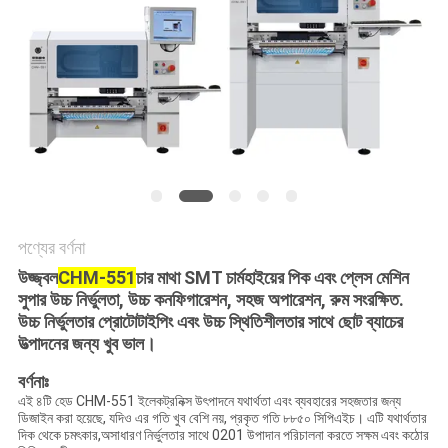
LINE
সাইটম্যাপ
গোপনীয়তা
নীতি
পণ্যের বর্ণনা
উজ্জ্বল
CHM-551
চার মাথা SMT চার্মহাইয়ের পিক এবং প্লেস মেশিন
সুপার উচ্চ নির্ভুলতা, উচ্চ কনফিগারেশন, সহজ অপারেশন, রুম সংরক্ষিত.
উচ্চ নির্ভুলতার প্রোটোটাইপিং এবং উচ্চ স্থিতিশীলতার সাথে ছোট ব্যাচের
উত্পাদনের জন্য খুব ভাল।
বর্ণনাঃ
এই ৪টি হেড CHM-551 ইলেকট্রনিক্স উৎপাদনে যথার্থতা এবং ব্যবহারের সহজতার জন্য
ডিজাইন করা হয়েছে, যদিও এর গতি খুব বেশি নয়, প্রকৃত গতি ৮৮৫০ সিপিএইচ। এটি যথার্থতার
দিক থেকে চমৎকার,অসাধারণ নির্ভুলতার সাথে 0201 উপাদান পরিচালনা করতে সক্ষম এবং কঠোর