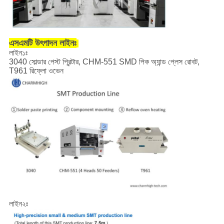
এসএমটি উৎপাদন লাইনঃ
লাইন১ঃ
3040 সোল্ডার পেস্ট প্রিন্টার, CHM-551 SMD পিক অ্যান্ড প্লেস রোবট,
T961 রিফ্লো ওভেন
লাইন২ঃ