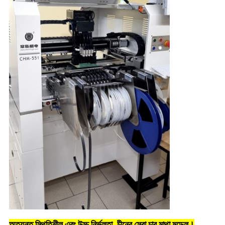
অত্যন্ত স্থিতিশীল এবং উচ্চ নির্ভুলতা, চীনের সেরা চার মাথা মডেল।