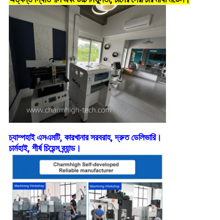
চ্যাম্পহাই এসএমটি, কারখানার সরবরাহ, দ্রুত ডেলিভারি।
চার্মহাই, শীর্ষ চিয়েন্স ব্র্যান্ড।