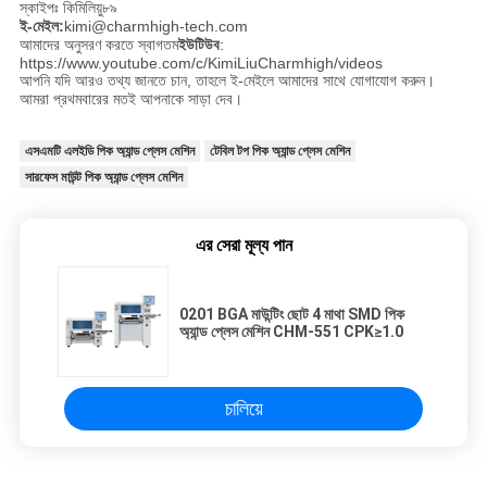
স্কাইপঃ কিমিলিয়ু৮৯
ই-মেইল:
kimi@charmhigh-tech.com
আমাদের অনুসরণ করতে স্বাগতম
ইউটিউব
:
https://www.youtube.com/c/KimiLiuCharmhigh/videos
আপনি যদি আরও তথ্য জানতে চান, তাহলে ই-মেইলে আমাদের সাথে যোগাযোগ করুন।
আমরা প্রথমবারের মতই আপনাকে সাড়া দেব।
এসএমটি এলইডি পিক অ্যান্ড প্লেস মেশিন
টেবিল টপ পিক অ্যান্ড প্লেস মেশিন
সারফেস মাউন্ট পিক অ্যান্ড প্লেস মেশিন
এর সেরা মূল্য পান
0201 BGA মাউন্টিং ছোট 4 মাথা SMD পিক
অ্যান্ড প্লেস মেশিন CHM-551 CPK≥1.0
চালিয়ে