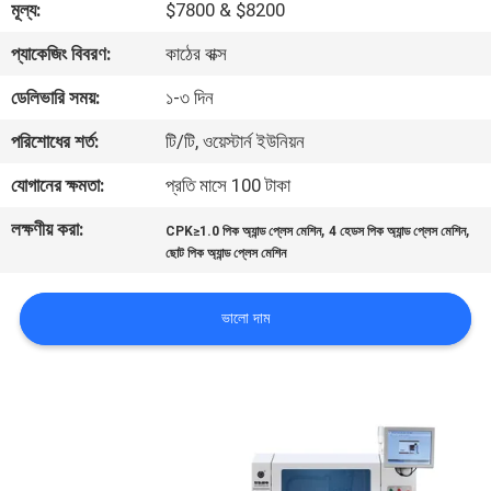
মূল্য:
$7800 & $8200
মান
প্যাকেজিং বিবরণ:
কাঠের বাক্স
নিয়ন্ত্রণ
ডেলিভারি সময়:
১-৩ দিন
পরিশোধের শর্ত:
টি/টি, ওয়েস্টার্ন ইউনিয়ন
আমাদের
যোগানের ক্ষমতা:
প্রতি মাসে 100 টাকা
সাথে
লক্ষণীয় করা:
,
,
CPK≥1.0 পিক অ্যান্ড প্লেস মেশিন
4 হেডস পিক অ্যান্ড প্লেস মেশিন
যোগাযোগ
ছোট পিক অ্যান্ড প্লেস মেশিন
করুন
ভালো দাম
খবর
SHOPPING
ON