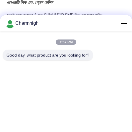
এসএমটি পিক এবং প্লেস মেশিন
ঢালাই লোহা কাঠামো 4-হেড CHM-551P SMD পিক এবং স্থান মেশিন
Charmhigh
সংকীর্ণ নকশা উচ্চ নির্ভুলতা TC06 মডিউল এসএমটি পিক এবং স্থান মেশিন 6 মাথা সমর্থন
01005
3:57 PM
চার্মহাই TM08 পিসিবিএ ম্যানুফ্যাকচারিং এসএমটি চিপ মাউন্টার প্লেসমেন্ট মেশিন
সিপিকে≥১।0
Good day, what product are you looking for?
সব
এসএমটি পিক এবং প্লেস 
শ্রীমতি উত্পাদন লাইন
মেশিন
স্টেনসিল প্রিন্টার
এসএমটি রিফ্লো ওভেন
এসএমটি ফিডার
ছোট এসএমটি মেশিন