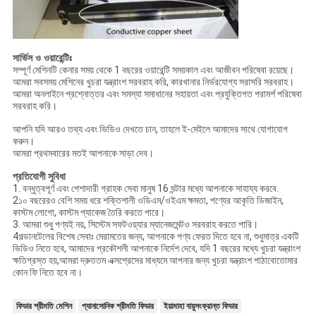
সার্ভিস ও ওয়ারেন্টিঃ
সম্পূর্ণ মেশিনটি কেনার সময় থেকে 1 বছরের ওয়ারেন্টি সময়কাল এবং আজীবন পরিষেবা রয়েছে।
আমরা সবসময় মেশিনের খুচরা যন্ত্রাংশ সরবরাহ করি, কারখানার নির্ভরযোগ্য সরাসরি সরবরাহ।
আমরা অনলাইনে প্রশ্নোত্তর এবং সমস্যা সমাধানের সহায়তা এবং প্রযুক্তিগত পরামর্শ পরিষেবা
সরবরাহ করি।
আপনি যদি আরও তথ্য এবং ভিডিও দেখতে চান, তাহলে ই-মেইলে আমাদের সাথে যোগাযোগ
করুন।
আমরা প্রথমবারের মতই আপনাকে সাড়া দেব।
প্রতিযোগী
সুবিধা
1. বন্ধুত্বপূর্ণ এবং পেশাদারী গ্রাহক সেবা মানুষ 16 ঘন্টার মধ্যে আপনাকে সাহায্য করবে.
2১০ বছরেরও বেশি সময় ধরে শক্তিশালী ওডিএম/ওইএম ক্ষমতা, পণ্যের আকৃতি ডিজাইন,
কাস্টম লোগো, কাস্টম প্যাকেজ তৈরি করতে পারে।
3. আমরা শুধু পণ্যই নয়, সিস্টেম সফটওয়্যার ম্যানেজমেন্টও সরবরাহ করতে পারি।
4গল্ডানটেলের বিশেষ সেবাঃ মেরামতের জন্য, আপনাকে পণ্য ফেরত দিতে হবে না, শুধুমাত্র একটি
ভিডিও নিতে হবে, আমাদের প্রকৌশলী আপনাকে নির্দেশ দেবে, যদি 1 বছরের মধ্যে খুচরা যন্ত্রাংশ
ক্ষতিগ্রস্ত হয়,আমরা দ্রুততম এক্সপ্রেসের মাধ্যমে আপনার জন্য খুচরা যন্ত্রাংশ পাঠাবোতোমার
কোন ফি নিতে হবে না।
ফিডার শ্রীমতি মেশিন
প্যানাসোনিক শ্রীমতি ফিডার
ইয়ামাহা বায়ুসংক্রান্ত ফিডার