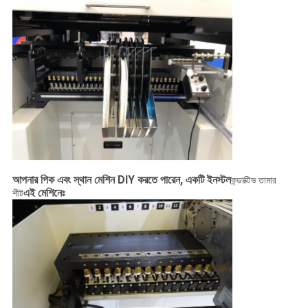
আপনার পিক এবং স্থান মেশিন DIY করতে পারেন, একটি ইনস্টল
কন্ডাক্টিভ তামার
এই মেশিনেঃ
শীট