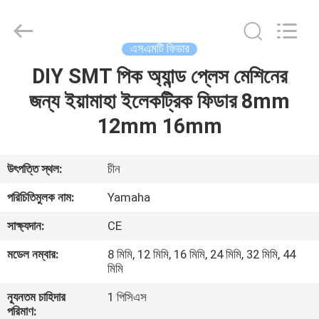
-
2026
CHARMHIGH
TECHNOLOGY
LIMITED.
এসএমটি ফিডার
All
Rights
Reserved.
DIY SMT পিক অ্যান্ড প্লেস মেশিনের
বাড়ি
জন্য ইয়ামাহা ইলেকট্রিক ফিডার 8mm
পণ্য
12mm 16mm
ভিডিও
উৎপত্তি স্থল:
চীন
পরিচিতিমুলক নাম:
Yamaha
আমাদের
সাক্ষ্যদান:
CE
সম্পর্কে
মডেল নম্বার:
8 মিমি, 12 মিমি, 16 মিমি, 24 মিমি, 32 মিমি, 44
মিমি
কারখানা
ন্যূনতম চাহিদার
1 পিসিএস
ভ্রমণ
পরিমাণ: