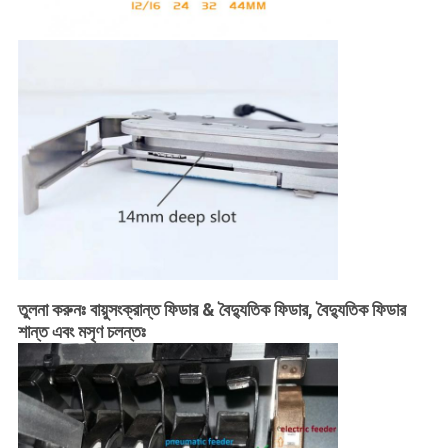
তুলনা করুনঃ বায়ুসংক্রান্ত ফিডার & বৈদ্যুতিক ফিডার, বৈদ্যুতিক ফিডার
শান্ত এবং মসৃণ চলন্তঃ