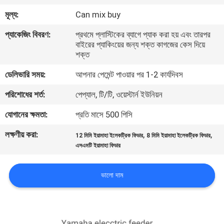
মূল্য:
Can mix buy
মান
প্যাকেজিং বিবরণ:
প্রথমে প্লাস্টিকের ব্যাগে প্যাক করা হয় এবং তারপর
নিয়ন্ত্রণ
বাইরের প্যাকিংয়ের জন্য শক্ত কাগজের কেস দিয়ে
শক্ত
আমাদের
ডেলিভারি সময়:
আপনার পেমেন্ট পাওয়ার পর 1-2 কার্যদিবস
সাথে
পরিশোধের শর্ত:
পেপ্যাল, টি/টি, ওয়েস্টার্ন ইউনিয়ন
যোগাযোগ
যোগানের ক্ষমতা:
প্রতি মাসে 500 পিসি
করুন
লক্ষণীয় করা:
,
,
12 মিমি ইয়ামাহা ইলেকট্রিক ফিডার
8 মিমি ইয়ামাহা ইলেকট্রিক ফিডার
এসএমটি ইয়ামাহা ফিডার
খবর
ভালো দাম
SHOPPING
ON