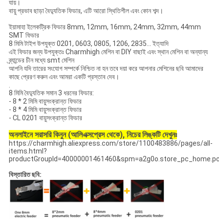
যায়।
বায়ু প্রভাব ছাড়া বৈদ্যুতিক ফিডার, এটি আরো স্থিতিশীল এবং কোন শব্দ।
ইয়ামাহা ইলেকট্রিক ফিডার 8mm, 12mm, 16mm, 24mm, 32mm, 44mm
SMT ফিডার
8 মিমি টাইপ উপযুক্ত 0201, 0603, 0805, 1206, 2835... ইত্যাদি
এই ফিডার জন্য উপযুক্তঃ Charmhigh মেশিন বা DIY বাছাই এবং স্থান মেশিন বা অন্যান্য
ব্র্যান্ডের চীন মধ্যে smt মেশিন
আপনি যদি তারের সংযোগ সম্পর্কে নিশ্চিত না হন তবে দয়া করে আপনার মেশিনের ছবি আমাদের
কাছে প্রেরণ করুন এবং আমরা একটি প্রস্তাব দেব।
.
8 মিমি বৈদ্যুতিক সমান 3 ধরনের ফিডার:
- 8 * 2 মিমি বায়ুসংক্রান্ত ফিডার
- 8 * 4 মিমি বায়ুসংক্রান্ত ফিডার
- CL 0201 বায়ুসংক্রান্ত ফিডার
অনলাইনে সরাসরি কিনুন (আলিএক্সপ্রেস থেকে), নিচের লিঙ্কটি দেখুনঃ
https://charmhigh.aliexpress.com/store/1100483886/pages/all-
items.html?
productGroupId=40000001461460&spm=a2g0o.store_pc_home.pc
বিস্তারিত ছবি: