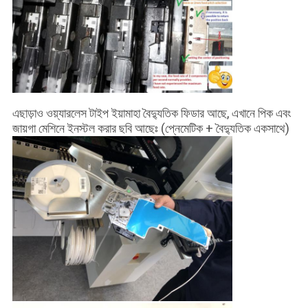
এছাড়াও ওয়্যারলেস টাইপ ইয়ামাহা বৈদ্যুতিক ফিডার আছে, এখানে পিক এবং
জায়গা মেশিনে ইনস্টল করার ছবি আছেঃ (প্নেমেটিক + বৈদ্যুতিক একসাথে)