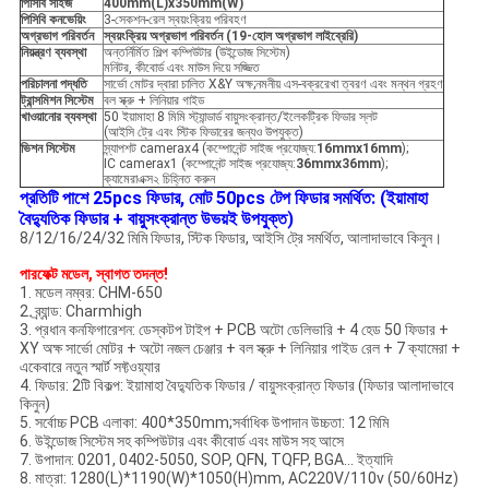
পিসিবি সাইজ
400mm(L)x350mm(W)
পিসিবি কনভেয়িং
3-সেকশন-রেল স্বয়ংক্রিয় পরিবহণ
অগ্রভাগ পরিবর্তন
স্বয়ংক্রিয় অগ্রভাগ পরিবর্তন (19-হোল অগ্রভাগ লাইব্রেরি)
নিয়ন্ত্রণ ব্যবস্থা
অন্তর্নির্মিত শিল্প কম্পিউটার (উইন্ডোজ সিস্টেম)
মনিটর, কীবোর্ড এবং মাউস দিয়ে সজ্জিত
পরিচালনা পদ্ধতি
সার্ভো মোটর দ্বারা চালিত X&Y অক্ষ;নমনীয় এস-বক্ররেখা ত্বরণ এবং মন্থন গ্রহণ
ট্রান্সমিশন সিস্টেম
বল স্ক্রু + লিনিয়ার গাইড
খাওয়ানোর ব্যবস্থা
50 ইয়ামাহা 8 মিমি স্ট্যান্ডার্ড বায়ুসংক্রান্ত/ইলেকট্রিক ফিডার স্লট
(আইসি ট্রে এবং স্টিক ফিডারের জন্যও উপযুক্ত)
ভিশন সিস্টেম
স্ন্যাপশট camerax4 (কম্পোনেন্ট সাইজ প্রযোজ্য:
16mmx16mm
);
IC camerax1 (কম্পোনেন্ট সাইজ প্রযোজ্য:
36mmx36mm
);
ক্যামেরাএক্স২ চিহ্নিত করুন
প্রতিটি পাশে 25pcs ফিডার, মোট 50pcs টেপ ফিডার সমর্থিত:​ (ইয়ামাহা
বৈদ্যুতিক ফিডার + বায়ুসংক্রান্ত উভয়ই উপযুক্ত)
8/12/16/24/32 মিমি ফিডার, স্টিক ফিডার, আইসি ট্রে সমর্থিত, আলাদাভাবে কিনুন।
পারফেক্ট মডেল, স্বাগত তদন্ত!
1. মডেল নম্বর: CHM-650
2. ব্র্যান্ড: Charmhigh
3. প্রধান কনফিগারেশন: ডেস্কটপ টাইপ + PCB অটো ডেলিভারি + 4 হেড 50 ফিডার +
XY অক্ষ সার্ভো মোটর + অটো নজল চেঞ্জার + বল স্ক্রু + লিনিয়ার গাইড রেল + 7 ক্যামেরা +
একেবারে নতুন স্মার্ট সফ্টওয়্যার
4. ফিডার: 2টি বিকল্প: ইয়ামাহা বৈদ্যুতিক ফিডার / বায়ুসংক্রান্ত ফিডার (ফিডার আলাদাভাবে
কিনুন)
5. সর্বোচ্চ PCB এলাকা: 400*350mm;সর্বাধিক উপাদান উচ্চতা: 12 মিমি
6. উইন্ডোজ সিস্টেম সহ কম্পিউটার এবং কীবোর্ড এবং মাউস সহ আসে
7. উপাদান: 0201, 0402-5050, SOP, QFN, TQFP, BGA... ইত্যাদি
8. মাত্রা: 1280(L)*1190(W)*1050(H)mm, AC220V/110v (50/60Hz)