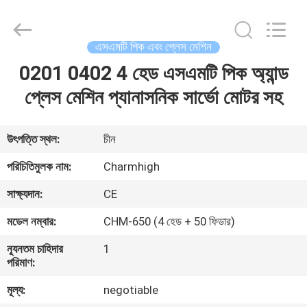
-
2026
CHARMHIGH
TECHNOLOGY
LIMITED.
এসএমটি পিক এবং প্লেস মেশিন
All
Rights
Reserved.
0201 0402 4 হেড এসএমটি পিক অ্যান্ড
বাড়ি
প্লেস মেশিন প্যানাসনিক সার্ভো মোটর সহ
পণ্য
উৎপত্তি স্থল:
চীন
ভিডিও
পরিচিতিমুলক নাম:
Charmhigh
সাক্ষ্যদান:
CE
আমাদের
মডেল নম্বার:
CHM-650 (4 হেড + 50 ফিডার)
সম্পর্কে
ন্যূনতম চাহিদার
1
পরিমাণ:
কারখানা
মূল্য:
negotiable
ভ্রমণ