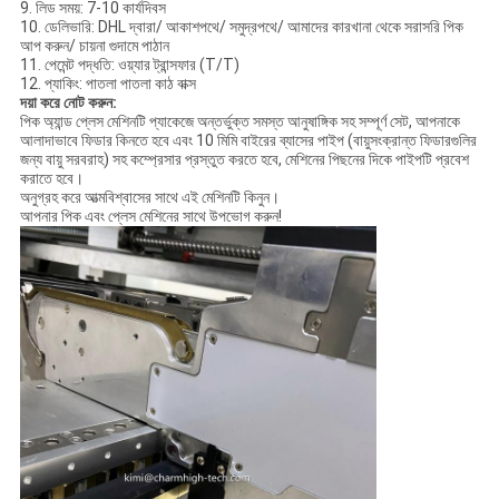
9. লিড সময়: 7-10 কার্যদিবস
10. ডেলিভারি: DHL দ্বারা/ আকাশপথে/ সমুদ্রপথে/ আমাদের কারখানা থেকে সরাসরি পিক
আপ করুন/ চায়না গুদামে পাঠান
11. পেমেন্ট পদ্ধতি: ওয়্যার ট্রান্সফার (T/T)
12. প্যাকিং: পাতলা পাতলা কাঠ বাক্স
দয়া করে নোট করুন:
পিক অ্যান্ড প্লেস মেশিনটি প্যাকেজে অন্তর্ভুক্ত সমস্ত আনুষাঙ্গিক সহ সম্পূর্ণ সেট, আপনাকে
আলাদাভাবে ফিডার কিনতে হবে এবং 10 মিমি বাইরের ব্যাসের পাইপ (বায়ুসংক্রান্ত ফিডারগুলির
জন্য বায়ু সরবরাহ) সহ কম্প্রেসার প্রস্তুত করতে হবে, মেশিনের পিছনের দিকে পাইপটি প্রবেশ
করাতে হবে।
অনুগ্রহ করে আত্মবিশ্বাসের সাথে এই মেশিনটি কিনুন।
আপনার পিক এবং প্লেস মেশিনের সাথে উপভোগ করুন!