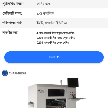
প্যাকেজিং বিবরণ:
কাঠের বাক্স
মান
ডেলিভারি সময়:
2-3 কার্যদিবস
নিয়ন্ত্রণ
পরিশোধের শর্ত:
টি/টি, ওয়েস্টার্ন ইউনিয়ন
লক্ষণীয় করা:
,
4 হেড এসএমটি পিক অ্যান্ড প্লেস মেশিন
আমাদের
,
0201 এসএমটি পিক অ্যান্ড প্লেস মেশিন
0201 এসএমটি পিক প্লেস মেশিন
সাথে
যোগাযোগ
ভালো দাম
করুন
খবর
SHOPPING
ON