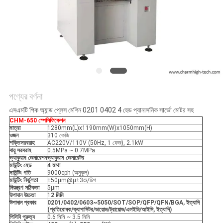
LINE
সাইটম্যাপ
গোপনীয়তা
নীতি
পণ্যের বর্ণনা
এসএমটি পিক অ্যান্ড প্লেস মেশিন 0201 0402 4 হেড প্যানাসনিক সার্ভো মোটর সহ
CHM-650 স্পেসিফিকেশন
মাত্রা
1280mm(L)x1190mm(W)x1050mm(H)
ওজন
310 কেজি
শক্তি
সরবরাহ
AC220V/110V (50Hz, 1 ফেজ), 2.1kW
বায়ু সরবরাহ
0.5MPa ~ 0.7MPa
ভ্যাকুয়াম জেনারেশন
ভ্যাকুয়াম জেনারেটর
মাউন্টিং হেড
4 মাথা
মাউন্টিং গতি
9000cph (অনুকূল)
মাউন্টিং নির্ভুলতা
±50μm@μ±3σ/চিপ
নিয়ন্ত্রণ সঠিকতা
5μm
উপাদান উচ্চতা
1
2 মিমি
উপাদান প্রকার
0201/0402/0603~5050/SOT/SOP/QFP/QFN/BGA, ইত্যাদি
(প্রতিরোধক/ক্যাপাসিটর/ডায়োড/ট্রায়োড/এলইডি/আইসি, ইত্যাদি)
পিসিবি পুরুত্ব
0.6 মিমি ~ 3.5 মিমি