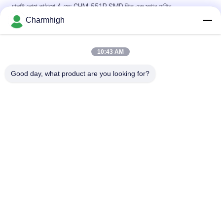
ঢালাই লোহা কাঠামো 4-হেড CHM-551P SMD পিক এবং স্থান মেশিন
Charmhigh
সংকীর্ণ নকশা উচ্চ নির্ভুলতা TC06 মডিউল এসএমটি পিক এবং স্থান মেশিন 6 মাথা সমর্থন
01005
10:43 AM
চার্মহাই TM08 পিসিবিএ ম্যানুফ্যাকচারিং এসএমটি চিপ মাউন্টার প্লেসমেন্ট মেশিন
সিপিকে≥১।0
Good day, what product are you looking for?
সব
এসএমটি পিক এবং প্লেস 
শ্রীমতি উত্পাদন লাইন
মেশিন
স্টেনসিল প্রিন্টার
এসএমটি রিফ্লো ওভেন
এসএমটি ফিডার
ছোট এসএমটি মেশিন
এসএমডি পিক এবং প্লেস 
পিসিবি বিধানসভা লাইন
মেশিন