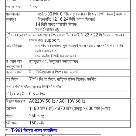
বসানো মাথা
4 মাথা
খাওয়ানোর
সর্বোচ্চ 30 পিসি 8 মিমি বায়ুসংক্রান্ত ফিডার সমর্থন করুন (অন্যান্য
ব্যবস্থা
বিকল্পগুলি: 12,16,24 মিমি, কম্পন ফিডার)
14 পিসি সাধারণ আইসি স্ট্যাক
সাপোর্ট আইসি ট্রে
দৃষ্টি সনাক্তকরণ
ডাবল ক্যামেরা (উপরে এবং নীচে) আইসি: 22 * ​​22 মিমি সর্বোচ্চ আকার
সমর্থন করে support
মোটর নিয়ন্ত্রণ
এনকোডার ক্লোজড লুপ নিয়ন্ত্রণ সহ এক্সওয়াই এক্সিস স্টিপার মোটর
নমনীয় এস হ্রাস
জেড এক্সিস রিসেট সনাক্তকরণ
উপাদান ফাঁস
ভ্যাকুয়াম এবং ভিজ্যুয়াল সনাক্তকরণ
সনাক্তকরণ
প্রধান বোর্ড
উচ্চ-নির্ভরযোগ্যতা শিল্পের মাদারবোর্ড
টাচ স্ক্রিন
7 ইঞ্চি শিল্পের স্ক্রিন, বাহ্যিক মাউস নিয়ন্ত্রণ সমর্থিত
অপারেশন সিস্টেম
এম্বেডড লিনাক্স সিস্টেম
বাহ্যিক বায়ু উত্স
0.5 এমপিএ
বিদ্যুৎ সরবরাহ
AC220V 50Hz / AC110V 60Hz
ডিমেশন
1180 মিমি (এল) × 870 মিমি (ডাব্লু) × 600 মিমি (এইচ)
শক্তি
250 ডাব্লু
নেট ওজন
150 কেজি
ঘ।
T-961 রিফ্লো ওভেন প্যারামিটার: