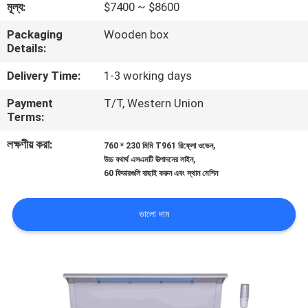
মূল্য:
$7400 ~ $8600
মান
Packaging
Wooden box
Details:
নিয়ন্ত্রণ
Delivery Time:
1-3 working days
আমাদের
Payment
T/T, Western Union
Terms:
সাথে
লক্ষণীয় করা:
,
760 * 230 মিমি T961 রিফ্লো ওভেন
যোগাযোগ
,
উচ্চ যথার্থ এসএমটি উত্পাদনের লাইন
করুন
60 ফিডারগুলি বাছাই করুন এবং স্থান মেশিন
ভালো দাম
খবর
SHOPPING
ON