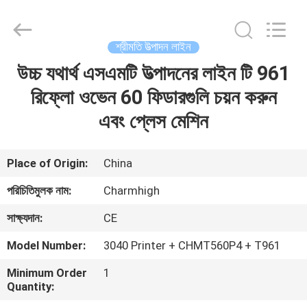
-
2026
CHARMHIGH
TECHNOLOGY
LIMITED.
শ্রীমতি উত্পাদন লাইন
All
Rights
Reserved.
উচ্চ যথার্থ এসএমটি উত্পাদনের লাইন টি 961
বাড়ি
রিফ্লো ওভেন 60 ফিডারগুলি চয়ন করুন
পণ্য
এবং প্লেস মেশিন
ভিডিও
Place of Origin:
China
পরিচিতিমুলক নাম:
Charmhigh
আমাদের
সাক্ষ্যদান:
CE
সম্পর্কে
Model Number:
3040 Printer + CHMT560P4 + T961
কারখানা
Minimum Order
1
Quantity:
ভ্রমণ