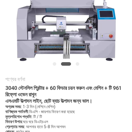
LINE
সাইটম্যাপ
গোপনীয়তা
নীতি
পণ্যের বর্ণনা
3040 স্টেনসিল প্রিন্টার + 60 ফিডার চয়ন করুন এবং মেশিন + টি 961
রিফ্লো ওভেন রাখুন
এসএমটি উত্পাদন লাইন, ছোট ব্যাচ উত্পাদন জন্য ভাল।
অগ্রজ সময়:
1-3 দিন (মেশিনে মেশিন)
বাণিজ্যক শর্তাবলী:
ডিএপি - জায়গায় বিতরণ করা হয়েছে
মূল্যপরিশোধ পদ্ধতি:
টি / টি
বিতরণ উপায়:
ঘরে ঘরে ডিএইচএল
গ্রেপ্তার সময়:
আপনার হাতে 5-8 দিন আগমন
মোড়ক:
কাঠের বাক্স