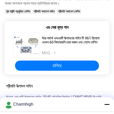
আমরা আপনাকে প্রথম সময়ে প্রতিক্রিয়া জানাব।
পৃষ্ঠ মাউন্ট প্রযুক্তি মেশিন
শ্রীমতি সমাবেশ লাইন
শ্রীমতি সমাবেশ মেশিন
এর সেরা মূল্য পান
উচ্চ যথার্থ এসএমটি উত্পাদনের লাইন টি 961 রিফ্লো
ওভেন 60 ফিডারগুলি চয়ন করুন এবং প্লেস মেশিন
MOQ：
1
চালিয়ে
শ্রীমতি উত্পাদন লাইন
উন্নত এসএমটি উত্পাদনের লাইন, 3040 স্টেনসিল প্রিন্টার / CHMT48VB পিএনপি
মেশিন / রিফ্লো ওভেন T961
Charmhigh
মোট দৈর্ঘ্য ৩.৫ মিটার উচ্চ নির্ভুলতা ছোট এসএমটি উৎপাদন লাইন ০২০১, বিজিএ, ১৪৪ পিন