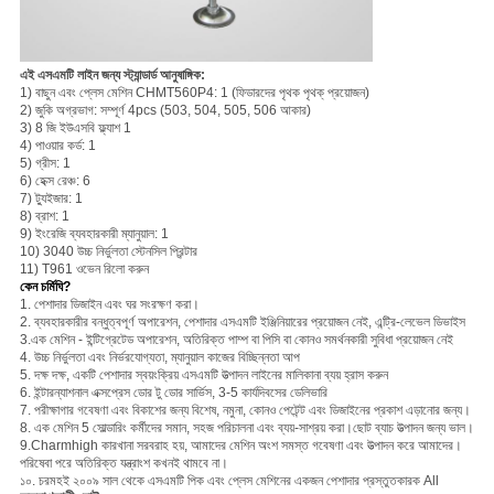
এই এসএমটি লাইন জন্য স্ট্যান্ডার্ড আনুষাঙ্গিক:
1) বাছুন এবং প্লেস মেশিন CHMT560P4: 1 (ফিডারদের পৃথক পৃথক্ প্রয়োজন)
2) জুকি অগ্রভাগ: সম্পূর্ণ 4pcs (503, 504, 505, 506 আকার)
3) 8 জি ইউএসবি ফ্ল্যাশ 1
4) পাওয়ার কর্ড: 1
5) গ্রীস: 1
6) হেক্স রেঞ্চ: 6
7) ট্যুইজার: 1
8) ব্রাশ: 1
9) ইংরেজি ব্যবহারকারী ম্যানুয়াল: 1
10) 3040 উচ্চ নির্ভুলতা স্টেনসিল প্রিন্টার
11) T961 ওভেন রিলো করুন
কেন চর্মিঘি?
1. পেশাদার ডিজাইন এবং ঘর সংরক্ষণ করা।
2. ব্যবহারকারীর বন্ধুত্বপূর্ণ অপারেশন, পেশাদার এসএমটি ইঞ্জিনিয়ারের প্রয়োজন নেই, এন্ট্রি-লেভেল ডিভাইস
3.এক মেশিন - ইন্টিগ্রেটেড অপারেশন, অতিরিক্ত পাম্প বা পিসি বা কোনও সমর্থনকারী সুবিধা প্রয়োজন নেই
4. উচ্চ নির্ভুলতা এবং নির্ভরযোগ্যতা, ম্যানুয়াল কাজের বিচ্ছিন্নতা আপ
5. দক্ষ দক্ষ, একটি পেশাদার স্বয়ংক্রিয় এসএমটি উত্পাদন লাইনের মালিকানা ব্যয় হ্রাস করুন
6. ইন্টারন্যাশনাল এক্সপ্রেস ডোর টু ডোর সার্ভিস, 3-5 কার্যদিবসের ডেলিভারি
7. পরীক্ষাগার গবেষণা এবং বিকাশের জন্য বিশেষ, নমুনা, কোনও পেটেন্ট এবং ডিজাইনের প্রকাশ এড়ানোর জন্য।
8. এক মেশিন 5 সোল্ডারিং কর্মীদের সমান, সহজ পরিচালনা এবং ব্যয়-সাশ্রয় করা।ছোট ব্যাচ উত্পাদন জন্য ভাল।
9.Charmhigh কারখানা সরবরাহ হয়, আমাদের মেশিন অংশ সমস্ত গবেষণা এবং উত্পাদন করে আমাদের।
পরিষেবা পরে অতিরিক্ত যন্ত্রাংশ কখনই থামবে না।
১০. চরমহই ২০০৯ সাল থেকে এসএমটি পিক এবং প্লেস মেশিনের একজন পেশাদার প্রস্তুতকারক All