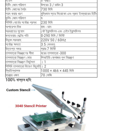
মডেল
টি -961
হিটিং জোন পরিমাণ
উপরের 3 / ডাউন 3
হিটিং জোনের দৈর্ঘ্য
730 মিমি
গরম করার ধরণ
বুদ্ধিমান স্তর সিরোকো এবং দ্রুত ইনফ্রারেড হিটিং
কুলিং জোন পরিমাণ
ঘ
পিসিবি বোর্ডের সর্বোচ্চ প্রস্থ
230 মিমি
অপারেশন দিক
বাম - ডান
সরবরাহের সুযোগ
নেট ট্রান্সমিশন এবং চেইন ট্রান্সমিশন
কনভেয়ার বেল্টের গতি
0-290 মিমি / মিনিট
বিদ্যুৎ সরবরাহ
220V 50 / 60Hz
সর্বোচ্চ ক্ষমতা
3.5 কেডব্লু
উত্তপ্ত সময়
প্রায় 7 মিনিট
তাপমাত্রা নিয়ন্ত্রণের সীমা
ঘরের তাপমাত্রা -300
তাপমাত্রা নিয়ন্ত্রণ মোড
পিআইডি ক্লোজড লুপ নিয়ন্ত্রণ
তাপমাত্রা নিয়ন্ত্রণ নির্ভুলতা
। 1
পিসিবি তাপমাত্রা বিতরণ বিচ্যুতি
। 2
স্থিতিস্থাপক
1000 × 466 × 445 মিমি
যন্ত্রের ওজন
70 কেজি
100% বাস্তব ছবি: