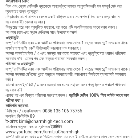
কল্যাণকামী নোট:
পিক এবং প্লেস মেশিনটি প্যাকেজে অন্তর্ভুক্ত সমস্ত আনুষাঙ্গিকগুলি সহ সম্পূর্ণ সেট করে
ব্যবহারের জন্য প্রস্তুত!
দৌড়ানোর আগে আপনার কেবল একটি বাহ্যিক এয়ার সংক্ষেপক (ফিডারদের জন্য বাতাস
সরবরাহকারী) নেওয়া দরকার।
বিক্রয়ের পরে ভাল প্রযুক্তি সহায়তা, দয়া করে এটি আত্মবিশ্বাসের সাথে ক্রয় করুন।
আপনার চয়ন এবং স্থান মেশিনের সাথে উপভোগ করুন!
ওয়্যারেন্টি:
সম্পূর্ণ মেশিনটির ক্রয় এবং আজীবন পরিষেবার সময় থেকে 1 বছরের ওয়্যারেন্টি সময়কাল থাকে
সমর্থন পাশাপাশি একটি দীর্ঘমেয়াদী কারখানা দাম সরবরাহ।
আমরা অনলাইন কিউ / এ এবং সমস্যা সমাধানের সহায়তা এবং প্রযুক্তিগত পরামর্শ পরিষেবা
সরবরাহ করি।একের পর এক বিক্রয় পরিষেবা সরবরাহ করুন।
পরিষেবা ও ওয়্যারেন্টি:
সম্পূর্ণ মেশিনটির ক্রয় এবং আজীবন পরিষেবার সময় থেকে 1 বছরের ওয়্যারেন্টি সময়কাল থাকে।
আমরা সবসময় মেশিনের খুচরা যন্ত্রাংশ সরবরাহ করি, কারখানার নির্ভরযোগ্য সরাসরি সরবরাহ
করি।
আমরা অনলাইন কিউ / এ এবং সমস্যা সমাধানের সহায়তা এবং প্রযুক্তিগত পরামর্শ পরিষেবা
সরবরাহ করি।
একের পর এক বিক্রয় পরিষেবা সরবরাহ করুন।
প্রতিটি মেশিন 100% শিপ আউট আগে ভাল
পরীক্ষা করা।
কারিগরি সহায়তা:
কিমি মোব / হোয়াটসঅ্যাপ: 0086 135 106 75756
স্কাইপ: কিমিলিউ 89
ই-মেইল:
kimi@charmhigh-tech.com
আমাদের অনুসরণ করতে স্বাগতম
ইউটিউব
:
www.youtube.com/kimiLiuCharmhigh
আপনি যদি আরও তথ্য এবং ভিডিও দেখতে চান তবে ই-মেইলে আমাদের সাথে যোগাযোগ করুন।