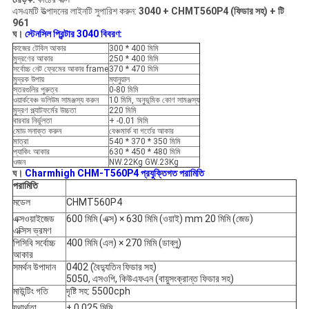
এসএমটি উত্পাদনের লাইনটি সুপারিশ করুন:
3040 + CHMT560P4 (ফিডার সহ) + টি
961
ঘ।
স্টেনসিল প্রিন্টার 3040 বিবরণ:
কাজের টেবিল আকার
300 * 400 মিমি
মুদ্রণের আকার
250 * 400 মিমি
সর্বোচ্চ নেট ফ্রেমের আকার frame
370 * 470 মিমি
মুদ্রক উপায়
ম্যানুয়াল
স্তরগুলির পুরুত্ব
0-80 মিমি
ওয়ার্কবেঞ্চ ভলিউম সামঞ্জস্য করুন
10 মিমি, অনুভূমিক কোণ সামঞ্জস্য
মুদ্রণ প্ল্যাটফর্মের উচ্চতা
220 মিমি
বারবার নির্ভুলতা
+ -0.01 মিমি
মোড সনাক্ত করুন
বেঞ্চমার্ক বা গর্তের আকার
মাত্রা
540 * 370 * 350 মিমি
প্যাকিং আকার
630 * 450 * 480 মিমি
ওজন
NW.22Kg GW.23Kg
ঘ।
Charmhigh CHM-T560P4 প্রযুক্তিগত পরামিতি
পরামিতি
মডেল
CHMT560P4
এক্সওয়াইজেড
600 মিমি (এক্স) × 630 মিমি (ওয়াই) mm 20 মিমি (জেড)
এক্সিস ভ্রমণ
পিসিবি সর্বোচ্চ
400 মিমি (এল) × 270 মিমি (ডাব্লু)
আকার
সমর্থন উপাদান
0402 (বৈদ্যুতিন ফিডার সহ)
5050, এসওপি, কিউএফএন (বায়ুসংক্রান্ত ফিডার সহ)
মাউন্টিং গতি
দৃষ্টি সহ: 5500cph
যথার্থতা
± 0.025 মিমি