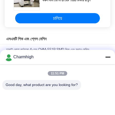
চালিয়ে
এসএমটি পিক এবং প্লেস মেশিন
ঢালাই লোহা কাঠামো 4-হেড CHM-551P SMD পিক এবং স্থান মেশিন
Charmhigh
সংকীর্ণ নকশা উচ্চ নির্ভুলতা TC06 মডিউল এসএমটি পিক এবং স্থান মেশিন 6 মাথা সমর্থন
01005
11:51 PM
চার্মহাই TM08 পিসিবিএ ম্যানুফ্যাকচারিং এসএমটি চিপ মাউন্টার প্লেসমেন্ট মেশিন
সিপিকে≥১।0
Good day, what product are you looking for?
সব
এসএমটি পিক এবং প্লেস 
শ্রীমতি উত্পাদন লাইন
মেশিন