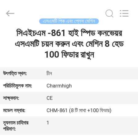
-
2026
CHARMHIGH
TECHNOLOGY
LIMITED.
এসএমটি পিক এবং প্লেস মেশিন
All
Rights
Reserved.
সিএইচএম -861 হাই স্পিড কনভেয়র
বাড়ি
এসএমটি চয়ন করুন এবং মেশিন 8 হেড
পণ্য
100 ফিডার রাখুন
ভিডিও
উৎপত্তি স্থল:
চীন
পরিচিতিমুলক নাম:
Charmhigh
আমাদের
সাক্ষ্যদান:
CE
সম্পর্কে
মডেল নম্বার:
CHM-861 (8 টি মাথা +100 ফিডার)
কারখানা
ন্যূনতম চাহিদার
1
পরিমাণ:
ভ্রমণ