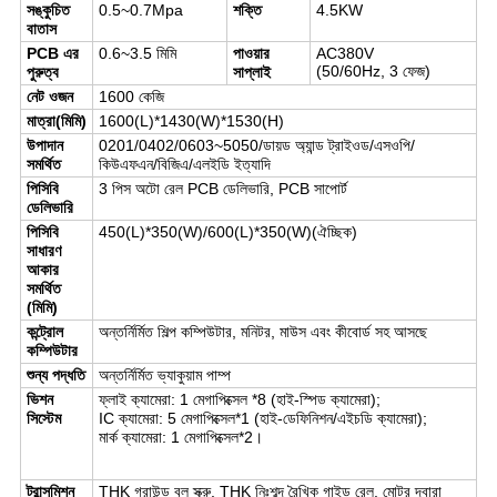
সঙ্কুচিত
0.5~0.7Mpa
শক্তি
4.5KW
বাতাস
PCB এর
0.6~3.5 মিমি
পাওয়ার
AC380V
(50/60Hz, 3 ফেজ)
পুরুত্ব
সাপ্লাই
নেট ওজন
1600 কেজি
মাত্রা(মিমি)
1600(L)*1430(W)*1530(H)
উপাদান
0201/0402/0603~5050/ডায়ড অ্যান্ড ট্রাইওড/এসওপি/
সমর্থিত
কিউএফএন/বিজিএ/এলইডি ইত্যাদি
পিসিবি
3 পিস অটো রেল PCB ডেলিভারি, PCB সাপোর্ট
ডেলিভারি
পিসিবি
450(L)*350(W)/600(L)*350(W)(ঐচ্ছিক)
সাধারণ
আকার
সমর্থিত
(মিমি)
কন্ট্রোল
অন্তর্নির্মিত শিল্প কম্পিউটার, মনিটর, মাউস এবং কীবোর্ড সহ আসছে
কম্পিউটার
শুন্য পদ্ধতি
অন্তর্নির্মিত ভ্যাকুয়াম পাম্প
ভিশন
ফ্লাই ক্যামেরা: 1 মেগাপিক্সেল *8 (হাই-স্পিড ক্যামেরা);
সিস্টেম
IC ক্যামেরা: 5 মেগাপিক্সেল*1 (হাই-ডেফিনিশন/এইচডি ক্যামেরা);
মার্ক ক্যামেরা: 1 মেগাপিক্সেল*2।
ট্রান্সমিশন
THK গ্রাউন্ড বল স্ক্রু, THK নিঃশব্দ রৈখিক গাইড রেল, মোটর দ্বারা