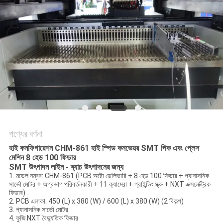
LINE
সাইটম্যাপ
গোপনীয়তা
নীতি
পণ্যের বর্ণনা
হাই কনফিগারেশন CHM-861 হাই স্পিড কনভেয়র SMT পিক এবং প্লেস
মেশিন 8 হেড 100 ফিডার
SMT উৎপাদন লাইন - ব্যাচ উৎপাদনের জন্য
1. মডেল নম্বর: CHM-861 (PCB অটো ডেলিভারি + 8 হেড 100 ফিডার + প্যানাসনিক
সার্ভো মোটর + অগ্রভাগ পরিবর্তনকারী + 11 ক্যামেরা + গ্রাইন্ডিং স্ক্রু + NXT এক্সলেক্ট্রিক
ফিডার)
2. PCB এলাকা: 450 (L) x 380 (W) / 600 (L) x 380 (W) (2 বিকল্প)
3. প্যানাসনিক সার্ভো মোটর
4. ফুজি NXT বৈদ্যুতিক ফিডার