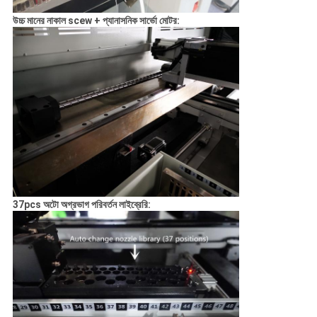
উচ্চ মানের নাকাল
scew + প্যানাসনিক সার্ভো মোটর:
37pcs অটো অগ্রভাগ পরিবর্তন লাইব্রেরি: