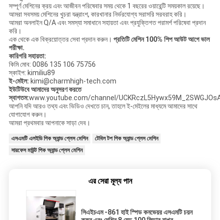
সম্পূর্ণ মেশিনের ক্রয় এবং আজীবন পরিষেবার সময় থেকে 1 বছরের ওয়ারেন্টি সময়কাল রয়েছে।
আমরা সবসময় মেশিনের খুচরা যন্ত্রাংশ, কারখানার নির্ভরযোগ্য সরাসরি সরবরাহ করি।
আমরা অনলাইন Q/A এবং সমস্যা সমাধানে সহায়তা এবং প্রযুক্তিগত পরামর্শ পরিষেবা প্রদান
করি।
এক থেকে এক বিক্রয়োত্তর সেবা প্রদান করুন।
প্রতিটি মেশিন 100% শিপ আউট আগে ভাল
পরীক্ষা.
কারিগরি সহায়তা:
কিমি মোব: 0086 135 106 75756
স্কাইপ: kimiliu89
ই-মেইল:
kimi@charmhigh-tech.com
ইউটিউবে আমাদের অনুসরণ করতে
স্বাগতম:
www.youtube.com/channel/UCKRczL5Hywx59M_2SWGJOsA
আপনি যদি আরও তথ্য এবং ভিডিও দেখতে চান, তাহলে ই-মেইলের মাধ্যমে আমাদের সাথে
যোগাযোগ করুন।
আমরা প্রথমবার আপনাকে সাড়া দেব।
এসএমটি এলইডি পিক অ্যান্ড প্লেস মেশিন
টেবিল টপ পিক অ্যান্ড প্লেস মেশিন
সারফেস মাউন্ট পিক অ্যান্ড প্লেস মেশিন
এর সেরা মূল্য পান
সিএইচএম -861 হাই স্পিড কনভেয়র এসএমটি চয়ন
করুন এবং মেশিন 8 হেড 100 ফিডার রাখুন