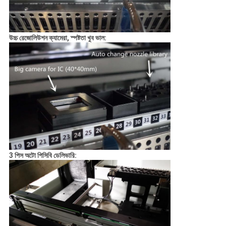
উচ্চ রেজোলিউশন ক্যামেরা, স্পষ্টতা খুব ভাল:
3 পিস অটো পিসিবি ডেলিভারি: