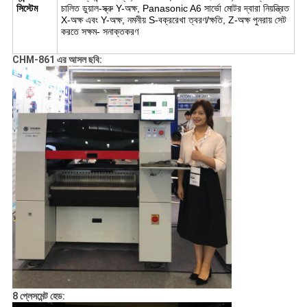
সিস্টেম
চালিত ডুয়াল-স্ক্রু Y-অক্ষ, Panasonic A6 সার্ভো মোটর দ্বারা নিয়ন্ত্রিত
X-অক্ষ এবং Y-অক্ষ, নমনীয় S-বক্ররেখা ত্বরণ/ক্ষতি, Z-অক্ষ পুনরায় সেট
করতে সক্ষম- সনাক্তকরণ
CHM-861 এর আসল ছবি:
8 প্লেসমেন্ট হেড: