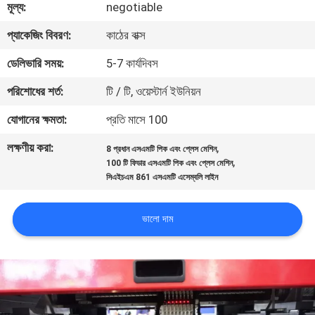
মূল্য:
negotiable
মান
প্যাকেজিং বিবরণ:
কাঠের বাক্স
নিয়ন্ত্রণ
ডেলিভারি সময়:
5-7 কার্যদিবস
পরিশোধের শর্ত:
টি / টি, ওয়েস্টার্ন ইউনিয়ন
আমাদের
যোগানের ক্ষমতা:
প্রতি মাসে 100
সাথে
লক্ষণীয় করা:
,
8 প্রধান এসএমটি পিক এবং প্লেস মেশিন
যোগাযোগ
,
100 টি ফিডার এসএমটি পিক এবং প্লেস মেশিন
করুন
সিএইচএম 861 এসএমটি এসেম্বলি লাইন
ভালো দাম
খবর
SHOPPING
ON