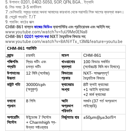
5. উপাদান: 0201, 0402-5050, SOP, QFN, BGA... ইত্যাদি
6. লিড সময়: 3-5 কার্যদিবস
7. ডেলিভারি: সমুদ্র দ্বারা.অথবা আমাদের কারখানা থেকে সরাসরি পিক আপের ব্যবস্থা করুন।
8. পেমেন্ট পদ্ধতি: T/T
9. প্যাকিং: কাঠের বাক্স
CHM-861 বাস্তব
কাজের ভিডিও
ক্যাপাসিটর এবং প্রতিরোধক এবং আইসি সহ:
www.youtube.com/watch?v=fuU9Me0ENa8
CHM-861
0201 স্থাপন করা
NXT বৈদ্যুতিক ফিডার সহ:
www.youtube.com/watch?v=8Af6YTx_t3M&feature=youtu.be
CHM-861 পরামিতি
ব্র্যান্ড
চারমহি
মডেল
CHM-861
পজিশনিং
স্থির শুটিং এবং
খাওয়ানোর
100 ফিডার সমর্থিত
পদ্ধতি
চলন্ত শুটিং
ব্যবস্থা
(সর্বোচ্চ/8 মিমি মান হিসাবে)
উপাদানের
12 মিমি (সর্বোচ্চ)
ফিডারের
NXT- সামঞ্জস্যপূর্ণ
উচ্চতা
প্রকার
বৈদ্যুতিক ফিডার
মাউন্ট গতি
30000/cph
ক্যামেরার
8টি ফ্লাই ক্যামেরা
(অনুকূল)
সংখ্যা
+1 আইসি ক্যামেরা
+2 মার্ক ক্যামেরা
বসানো
8 পিসি
অটো
সমর্থন (37 গর্ত অগ্রভাগ
প্রধান
অগ্রভাগ
লাইব্রেরি)
পরিবর্তন
অপারেটিং
উইন্ডোজ 7 সিস্টেম
নির্ভুলতার হার
±50μm@μ±3σ/চিপ
সিস্টেম
+ Charmhigh স্ব-
উন্নত সফ্টওয়্যার