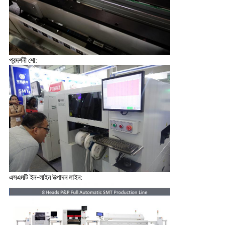
প্রদর্শনী শো:
এসএমটি ইন-লাইন উত্পাদন লাইন: