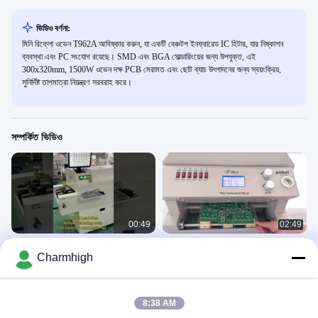
ভিডিও বর্ণনা:
মিনি রিফ্লো ওভেন T962A আবিষ্কার করুন, যা একটি বেঞ্চটপ ইনফ্রারেড IC হিটার, যার নিষ্কাশন
ব্যবস্থা এবং PC সংযোগ রয়েছে। SMD এবং BGA সোল্ডারিংয়ের জন্য উপযুক্ত, এই
300x320mm, 1500W ওভেন দক্ষ PCB মেরামত এবং ছোট ব্যাচ উৎপাদনের জন্য স্বয়ংক্রিয়,
সুনির্দিষ্ট তাপমাত্রা নিয়ন্ত্রণ সরবরাহ করে।
সম্পর্কিত ভিডিও
00:49
02:49
PC6635 রেল + পিসি রিফ্লো ওভেন 2300 *
ইনফ্রারেড হিটিং এসএমটি রিফ্লো ওভেন সীসা মুক্ত
Charmhigh
350 মিমি 6 জোন সোল্ডারিং মেশিন
বুদ্ধিমান নিয়ন্ত্রণ
Reflow Oven
Reflow Oven
September 13, 2024
March 23, 2021
8:38 AM