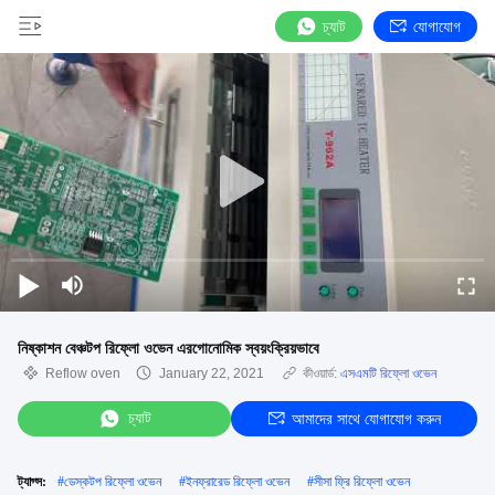
চ্যাট
যোগাযোগ
নিষ্কাশন বেঞ্চটপ রিফ্লো ওভেন এরগোনোমিক স্বয়ংক্রিয়ভাবে
Reflow oven
January 22, 2021
কীওয়ার্ড:
এসএমটি রিফ্লো ওভেন
চ্যাট
আমাদের সাথে যোগাযোগ করুন
ট্যাগ্স:
#
ডেস্কটপ রিফ্লো ওভেন
#
ইনফ্রারেড রিফ্লো ওভেন
#
সীসা ফ্রি রিফ্লো ওভেন