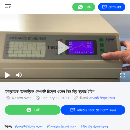
চ্যাট
যোগাযোগ
ইনফ্রারেড ইলেকট্রিক এসএমটি রিফ্লো ওভেন লিড ফ্রি ড্রয়ার টাইপ
Reflow oven
January 22, 2021
কীওয়ার্ড:
এসএমটি রিফ্লো ওভেন
চ্যাট
আমাদের সাথে যোগাযোগ করুন
ট্যাগ্স:
#
ডেস্কটপ রিফ্লো ওভেন
#
ইনফ্রারেড রিফ্লো ওভেন
#
সীসা ফ্রি রিফ্লো ওভেন