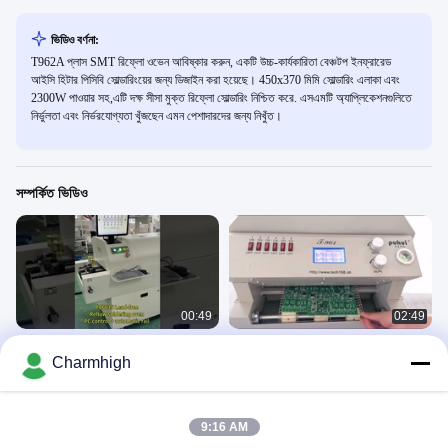
ভিডিও বর্ণনা:
T962A প্লাস SMT রিফ্লো ওভেন আবিষ্কার করুন, একটি উচ্চ-কার্যকারিতা বেঞ্চটপ ইনফ্রারেড
আইসি হিটার পিসিবি সোল্ডারিংয়ের জন্য ডিজাইন করা হয়েছে। 450x370 মিমি সোল্ডারিং এলাকা এবং
2300W পাওয়ার সহ,এটি দক্ষ সীসা মুক্ত রিফ্লো সোল্ডারিং নিশ্চিত করে. এসএমটি অ্যাপ্লিকেশনগুলিতে
নির্ভুলতা এবং নির্ভরযোগ্যতা খুঁজছেন এমন পেশাদারদের জন্য নিখুঁত।
সম্পর্কিত ভিডিও
00:49
02:49
PC6635 রেল + পিসি রিফ্লো ওভেন 2300 *
ইনফ্রারেড হিটিং এসএমটি রিফ্লো ওভেন সীসা মুক্ত
Charmhigh
350 মিমি 6 জোন সোল্ডারিং মেশিন
বুদ্ধিমান নিয়ন্ত্রণ
Reflow Oven
Reflow Oven
September 13, 2024
March 23, 2021
9:16 AM