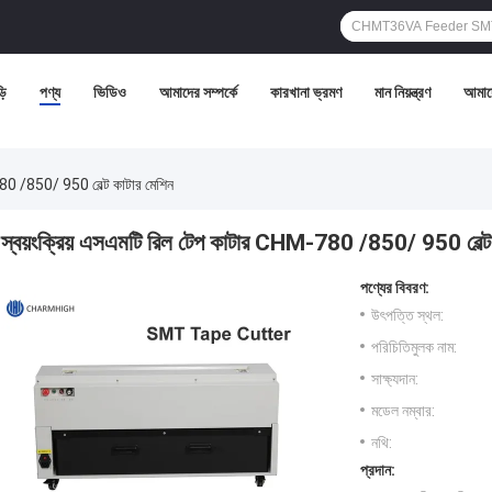
়ি
পণ্য
ভিডিও
আমাদের সম্পর্কে
কারখানা ভ্রমণ
মান নিয়ন্ত্রণ
আমাদ
780 /850/ 950 বেল্ট কাটার মেশিন
স্বয়ংক্রিয় এসএমটি রিল টেপ কাটার CHM-780 /850/ 950 বেল্ট
পণ্যের বিবরণ:
উৎপত্তি স্থল:
পরিচিতিমুলক নাম:
সাক্ষ্যদান:
মডেল নম্বার:
নথি:
প্রদান: