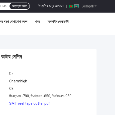
উদ্ধৃতির জন্য আবেদন
|
Bengali
অনুসন্ধান করুন
ের সাথে যোগাযোগ করুন
খবর
অনলাইন কেনাকাটা
 কাটার মেশিন
চীন
Charmhigh
CE
সিএইচএম -780, সিএইচএম -850, সিএইচএম -950
SMT reel tape cutter.pdf