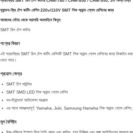
স্বয়ংক্রিয় SMT রিল টেপ কাটার CHM-780 / CHM-850 / CHM-950, 3টি ভিন্ন দৈর্ঘ্য
হ্যান্ডস-ফ্রি টেপ কাটিং মেশিন 220v/110V SMT পিক অ্যান্ড প্লেস মেশিনের জন্য
আমাদের স্টোর থেকে সরাসরি অনলাইনে কিনুন:
SMT রিল টেপ কাটার
পণ্যের বিবরণ
এই স্বয়ংক্রিয় SMT রিল টেপ কাটিং মেশিনটি SMT পিক অ্যান্ড প্লেস মেশিনের জন্য ডিজাইন করা হয়ে
যেতে পারে।
প্রয়োগ ক্ষেত্র
SMT চিপ মাউন্টার
SMT SMD LED পিক অ্যান্ড প্লেস মেশিন
নন-স্ট্যান্ডার্ড অটোমেশন সরঞ্জাম
এর সাথে সামঞ্জস্যপূর্ণ: Yamaha, Juki, Samsung Hanwha পিক অ্যান্ড প্লেস মেশিন
মূল বৈশিষ্ট্য
উচ্চ-শক্তির ইস্পাত দিয়ে তৈরি ব্লেড এবং কাটার, তাপ চিকিত্সা এবং সূক্ষ্ম গ্রাইন্ডিংয়ের মাধ্যমে স্থা