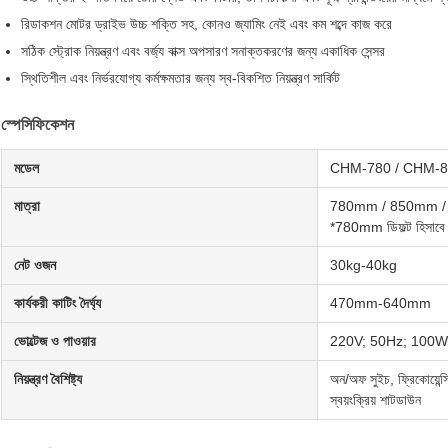
রিডাকশন মোটর ড্রাইভ উচ্চ শক্তি সহ, কোনও জ্যামিং নেই এবং কম শব্দে কাজ করে
সঠিক স্ট্রোক নিয়ন্ত্রণ এবং বর্জ্য বাক্স অপসারণ সনাক্তকরণের জন্য একাধিক সেন্সর
স্থিতিশীল এবং নির্ভরযোগ্য কর্মক্ষমতার জন্য স্ব-বিকশিত নিয়ন্ত্রণ সার্কিট
স্পেসিফিকেশন
মডেল
CHM-780 / CHM-850 
মাত্রা
780mm / 850mm / 95
*780mm ডিফল্ট হিসাবে পা
নেট ওজন
30kg-40kg
কার্যকরী কাটিং দৈর্ঘ্য
470mm-640mm
ভোল্টেজ ও পাওয়ার
220V; 50Hz; 100W
নিয়ন্ত্রণ বৈশিষ্ট্য
অন/অফ সুইচ, ফ্রিকোয়েন্সি দ
স্বয়ংক্রিয় শাটডাউন