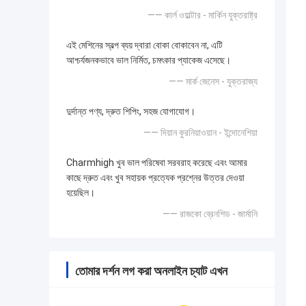
—— কার্ল ওয়াল্টার - মার্কিন যুক্তরাষ্ট্র
এই মেশিনের স্বল্প ব্যয় দ্বারা বোকা বোকাবেন না, এটি
আশ্চর্যজনকভাবে ভাল নির্মিত, চমৎকার প্যাকেজ এসেছে।
—— মার্ক জেনেস - যুক্তরাজ্য
দুর্দান্ত পণ্য, দ্রুত শিপিং, সহজ যোগাযোগ।
—— দিয়ান কুরনিয়াওয়ান - ইন্দোনেশিয়া
Charmhigh খুব ভাল পরিষেবা সরবরাহ করেছে এবং আমার
কাছে দ্রুত এবং খুব সহায়ক প্রত্যেক প্রশ্নের উত্তর দেওয়া
হয়েছিল।
—— রাজকো ব্রেনশিড - জার্মানি
তোমার দর্শন লগ করা অনলাইন চ্যাট এখন