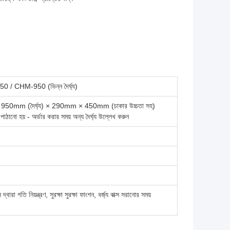
/ CHM-950 (ভিন্ন দৈর্ঘ্য)
0mm (দৈর্ঘ্য) × 290mm × 450mm (চাকার উচ্চতা সহ)
ঠানো হয় - অর্ডার করার সময় অন্য দৈর্ঘ্য উল্লেখ করুন
্বারা গতি নিয়ন্ত্রণ, সুরক্ষা সুরক্ষা ফাংশন, বর্জ্য বাক্স সরানোর সময়