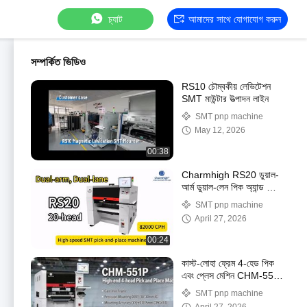
চ্যাট
আমাদের সাথে যোগাযোগ করুন
সম্পর্কিত ভিডিও
RS10 চৌম্বকীয় লেভিটেশন
SMT মাউন্টার উত্পাদন লাইন
SMT pnp machine
May 12, 2026
00:38
Charmhigh RS20 ডুয়াল-
আর্ম ডুয়াল-লেন পিক অ্যান্ড প্লেস
মেশিন 82000CPH
SMT pnp machine
April 27, 2026
00:24
কাস্ট-লোহা ফ্রেম 4-হেড পিক
এবং প্লেস মেশিন CHM-551P
মিক্স মাউন্টিং
SMT pnp machine